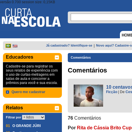
versão 0.700 session size: 0,15KB
HOM
Já cadastrado? Identifique-se
|
Novo aqui? Cadastre-s
Educadores
Comentários
Cadastre-se para registrar os
Comentários
seus relatos de experiência com
o uso de curtas-metragens em
salas de aula e concorrer a
prêmios para você e sua escola.
10 centavo
Quero me cadastrar
Ficção
|
De
Ces
Relatos
Filtrar por
76
Comentários
01
O GRANDE JÚRI
Por
Rita de Cássia Brito Cup