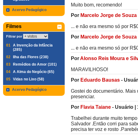
Muito bom, recomendo!
Acervo Pedagógico
Por
Marcelo Jorge de Souza
Filmes
... e não era mesmo só por R$
Por
Marcelo Jorge de Souza
Filtrar por
01
A Invenção da Infância
... e não era mesmo só por R$
(285)
02
Ilha das Flores (238)
Por
Alonso Reis Moura e Sil
03
Remédios do Amor (101)
MARAVILHOSO!
04
A Alma do Negócio (65)
05
Vidas no Lixo (58)
Por
Eduardo Bausas
-
Usuár
Acervo Pedagógico
Gostei do documentário. Mais
presenciar.
Por
Flavia Taiane
-
Usuário
|
Trabelhei durante muito tempo
Salvador .Então corri para sab
precisa ter voz e rosto .Parebé