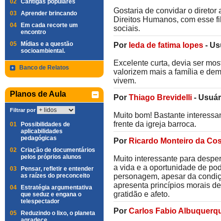
02
Cantigas populares
Gostaria de convidar o diretor
03
Aprender brincando
Direitos Humanos, com esse fi
04
Em cada recorte um
sociais.
encontro
05
Mídias e a questão
Por
leda de fatima lopes
-
Us
socioambiental.
Excelente curta, devia ser mo
Banco de Relatos
valorizem mais a família e de
vivem.
Planos de Aula
Por
Thiago Brevidelli
-
Usuár
Filtrar por
Muito bom! Bastante interessa
frente da igreja barroca.
01
Possibilidades de
aplicabilidades
pedagógicas
Por
Ricardo Monteiro da Cos
02
Criação de documentários
pelos próprios alunos
Muito interessante para desper
a vida e a oportunidade de po
03
Pensar, refletir e entender
as raízes do preconceito
personagem, apesar da condiça
apresenta princípios morais d
04
Estratégia argumentativa
gratidão e afeto.
que seduz e engana o
telespectador
Por
Carlos Fabio Albuquerq
05
Reduzindo o lixo, o planeta
agradece