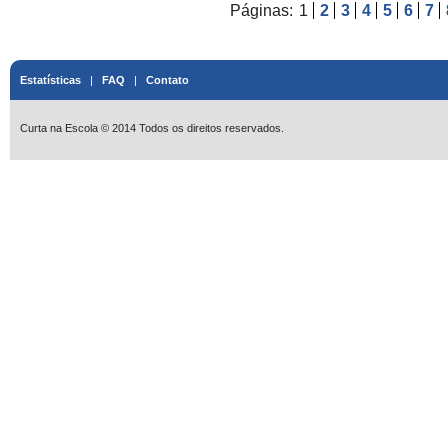
Páginas:
1
2
3
4
5
6
7
Estatísticas
|
FAQ
|
Contato
Curta na Escola © 2014 Todos os direitos reservados.