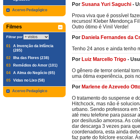
Por
Susana Yuri Saguchi
-
U
Acervo Pedagógico
Prova viva que é possível faz
recursos! Kleber Mendonça Fil
Filmes
Outro ótimo é Vinil Verde!
Por
Daniela Fernandes da C
Filtrar por
01
A Invenção da Infância
Tenho 24 anos e ainda tenho m
(285)
02
Ilha das Flores (238)
Por
Luiz Marcello Trigo
-
Usu
03
Remédios do Amor (101)
O gênero de terror oriental tor
04
A Alma do Negócio (65)
uma ótima experiência, pois no
05
Vidas no Lixo (58)
Por
Marlene de Azevedo Ott
Acervo Pedagógico
O tratamento do suspense e do
Hitchcock, mas não é soluciona
urbano. Sendo professora em 
até meu telefone para passar a
por desilusão amorosa. As col
dar descarga 3 vezes para que
coordenadora, esta ainda deb
faz parte do folclore escolar. 