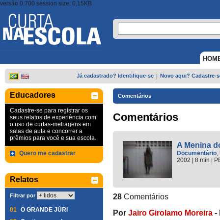
versão 0.700 session size: 0,15KB
HOM
Já cadastrado? Identifique-se
|
Novo aqui? Cadastre-s
Educadores
Comentários
Cadastre-se para registrar os
Comentários
seus relatos de experiência com
o uso de curtas-metragens em
salas de aula e concorrer a
prêmios para você e sua escola.
A Menina d
Quero me cadastrar
Documentário
,
2002
| 8 min
|
P
Relatos
Filtrar por
28
Comentários
01
O GRANDE JÚRI
Por
Jairo Girolamo Moreira
-