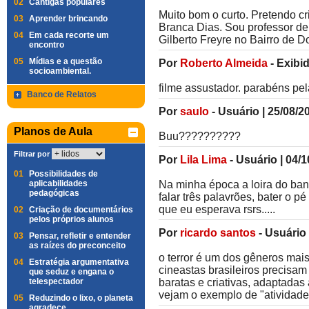
02
Cantigas populares
Muito bom o curto. Pretendo cr
03
Aprender brincando
Branca Dias. Sou professor de
04
Em cada recorte um
Gilberto Freyre no Bairro de D
encontro
05
Mídias e a questão
Por
Roberto Almeida
-
Exibi
socioambiental.
filme assustador. parabéns pela
Banco de Relatos
Por
saulo
-
Usuário
|
25/08/2
Planos de Aula
Buu??????????
Filtrar por
Por
Lila Lima
-
Usuário
|
04/1
01
Possibilidades de
aplicabilidades
Na minha época a loira do banh
pedagógicas
falar três palavrões, bater o 
que eu esperava rsrs.....
02
Criação de documentários
pelos próprios alunos
Por
ricardo santos
-
Usuário
03
Pensar, refletir e entender
as raízes do preconceito
o terror é um dos gêneros mais
04
Estratégia argumentativa
cineastas brasileiros precisam
que seduz e engana o
telespectador
baratas e criativas, adaptadas
vejam o exemplo de "atividade
05
Reduzindo o lixo, o planeta
agradece