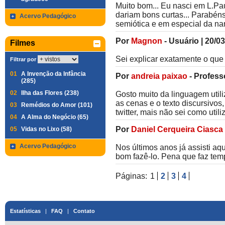
Muito bom... Eu nasci em L.Paul
dariam bons curtas... Parabéns 
Acervo Pedagógico
semiótica e em especial da na
Por
Magnon
-
Usuário
|
20/03
Filmes
Sei explicar exatamente o que
Filtrar por
01
A Invenção da Infância
Por
andreia paixao
-
Profess
(285)
02
Ilha das Flores (238)
Gosto muito da linguagem util
as cenas e o texto discursivo
03
Remédios do Amor (101)
twitter, mais não sei como util
04
A Alma do Negócio (65)
Por
Daniel Cerqueira Ciasca
05
Vidas no Lixo (58)
Acervo Pedagógico
Nos últimos anos já assisti aq
bom fazê-lo. Pena que faz temp
Páginas:
1
2
3
4
Estatísticas
|
FAQ
|
Contato