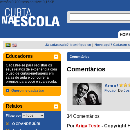
versão 0.700 session size: 0,15KB
HOM
Já cadastrado? Identifique-se
|
Novo aqui? Cadastre-s
Educadores
Comentários
Cadastre-se para registrar os
Comentários
seus relatos de experiência com
o uso de curtas-metragens em
salas de aula e concorrer a
prêmios para você e sua escola.
Amor!
Quero me cadastrar
Ficção
|
De
Jos
Relatos
Filtrar por
34
Comentários
01
O GRANDE JÚRI
Por
Ariga Teste
-
Copyright 