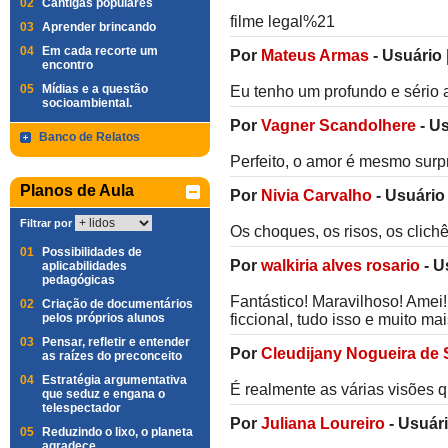
02
Cantigas populares
filme legal%21
03
Aprender brincando
04
Em cada recorte um
Por
Mateus Armas
-
Usuário
encontro
05
Mídias e a questão
Eu tenho um profundo e sério 
socioambiental.
Por
Vagner Scandolhere
-
Us
Banco de Relatos
Perfeito, o amor é mesmo surp
Planos de Aula
Por
Nivia Carvalho
-
Usuário
Filtrar por
Os choques, os risos, os clichê
01
Possibilidades de
Por
walkiria alves rosario
-
U
aplicabilidades
pedagógicas
Fantástico! Maravilhoso! Amei! 
02
Criação de documentários
pelos próprios alunos
ficcional, tudo isso e muito ma
03
Pensar, refletir e entender
Por
Cleudijany Nogueira de
as raízes do preconceito
04
Estratégia argumentativa
É realmente as várias visões q
que seduz e engana o
telespectador
Por
Juliana Loureiro
-
Usuár
05
Reduzindo o lixo, o planeta
agradece