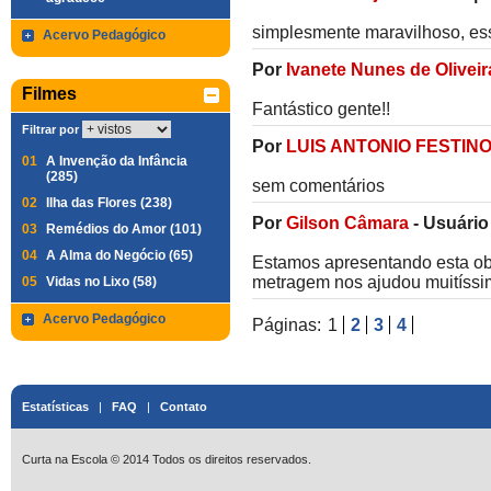
simplesmente maravilhoso, ess
Acervo Pedagógico
Por
Ivanete Nunes de Oliveir
Filmes
Fantástico gente!!
Filtrar por
Por
LUIS ANTONIO FESTIN
01
A Invenção da Infância
(285)
sem comentários
02
Ilha das Flores (238)
Por
Gilson Câmara
-
Usuário
03
Remédios do Amor (101)
04
A Alma do Negócio (65)
Estamos apresentando esta ob
metragem nos ajudou muitíssi
05
Vidas no Lixo (58)
Acervo Pedagógico
Páginas:
1
2
3
4
Estatísticas
|
FAQ
|
Contato
Curta na Escola © 2014 Todos os direitos reservados.