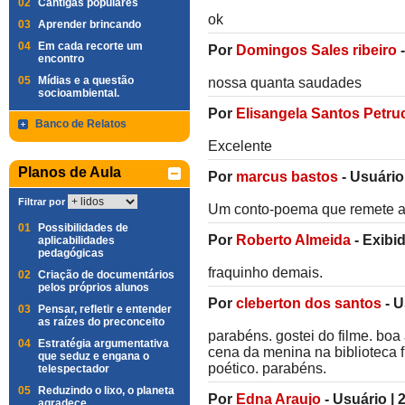
02
Cantigas populares
ok
03
Aprender brincando
04
Em cada recorte um
Por
Domingos Sales ribeiro
encontro
05
Mídias e a questão
nossa quanta saudades
socioambiental.
Por
Elisangela Santos Petru
Banco de Relatos
Excelente
Planos de Aula
Por
marcus bastos
-
Usuário
Filtrar por
Um conto-poema que remete a 
01
Possibilidades de
Por
Roberto Almeida
-
Exibi
aplicabilidades
pedagógicas
fraquinho demais.
02
Criação de documentários
pelos próprios alunos
Por
cleberton dos santos
-
U
03
Pensar, refletir e entender
as raízes do preconceito
parabéns. gostei do filme. boa
04
Estratégia argumentativa
cena da menina na biblioteca f
que seduz e engana o
poético. parabéns.
telespectador
05
Reduzindo o lixo, o planeta
Por
Edna Araujo
-
Usuário
|
2
agradece