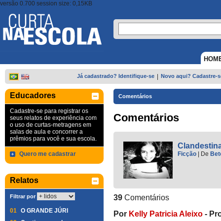
versão 0.700 session size: 0,15KB
HOM
Já cadastrado? Identifique-se
|
Novo aqui? Cadastre-s
Educadores
Comentários
Cadastre-se para registrar os
Comentários
seus relatos de experiência com
o uso de curtas-metragens em
salas de aula e concorrer a
prêmios para você e sua escola.
Clandestina
Quero me cadastrar
Ficção
|
De
Bet
Relatos
Filtrar por
39
Comentários
01
O GRANDE JÚRI
Por
Kelly Patricia Aleixo
-
Pr