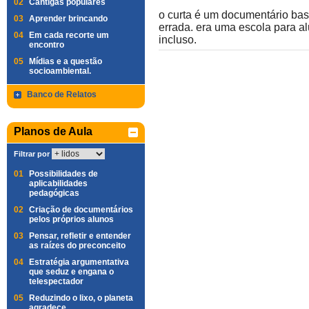
02
Cantigas populares
o curta é um documentário bas
03
Aprender brincando
errada. era uma escola para a
04
Em cada recorte um
incluso.
encontro
05
Mídias e a questão
socioambiental.
Banco de Relatos
Planos de Aula
Filtrar por
01
Possibilidades de
aplicabilidades
pedagógicas
02
Criação de documentários
pelos próprios alunos
03
Pensar, refletir e entender
as raízes do preconceito
04
Estratégia argumentativa
que seduz e engana o
telespectador
05
Reduzindo o lixo, o planeta
agradece