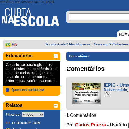
versão 0.700 session size: 0,15KB
HOM
Já cadastrado? Identifique-se
|
Novo aqui? Cadastre-s
Educadores
Comentários
Cadastre-se para registrar os
Comentários
seus relatos de experiência com
o uso de curtas-metragens em
salas de aula e concorrer a
prêmios para você e sua escola.
IEPIC - Uma
Quero me cadastrar
Documentário
,
|
RJ
Relatos
Filtrar por
1
Comentários
01
O GRANDE JÚRI
Por
Carlos Pureza
-
Usuário