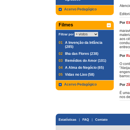
Atenc
Acervo Pedagógico
Editor
Por
El
Filmes
maravi
Filtrar por
materi
aos cé
01
A Invenção da Infância
conduz
(285)
entrec
02
Ilha das Flores (238)
Por
Ra
03
Remédios do Amor (101)
O cont
04
A Alma do Negócio (65)
"Aleij
engend
05
Vidas no Lixo (58)
barroc
Acervo Pedagógico
Por
Zí
É uma 
nos de
Estatísticas
|
FAQ
|
Contato