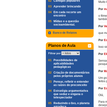
02
Cantigas populares
Muito 
03
Aprender brincando
Por
ma
04
Em cada recorte um
encontro
o film
também
05
Mídias e a questão
socioambiental.
Por
Ve
Banco de Relatos
que m
Por
E
Planos de Aula
Isso s
Filtrar por
Por
El
01
Possibilidades de
Sensac
aplicabilidades
pesqui
pedagógicas
Por
Ma
02
Criação de documentários
pelos próprios alunos
Um gra
feitos
03
Pensar, refletir e entender
as raízes do preconceito
Por
Ed
04
Estratégia argumentativa
que seduz e engana o
Olá,
telespectador
Para m
05
Reduzindo o lixo, o planeta
desejo
agradece