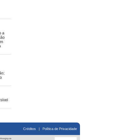
o a
são
em
o
ão;
 o
sível
Créditos
|
Política de Privacidade