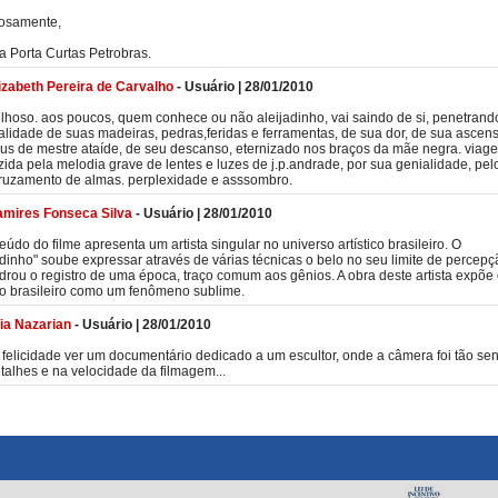
iosamente,
ia Porta Curtas Petrobras.
izabeth Pereira de Carvalho
-
Usuário
|
28/01/2010
lhoso. aos poucos, quem conhece ou não aleijadinho, vai saindo de si, penetrand
alidade de suas madeiras, pedras,feridas e ferramentas, de sua dor, de sua ascen
us de mestre ataíde, de seu descanso, eternizado nos braços da mãe negra. viag
ida pela melodia grave de lentes e luzes de j.p.andrade, por sua genialidade, pel
ruzamento de almas. perplexidade e asssombro.
mires Fonseca Silva
-
Usuário
|
28/01/2010
eúdo do filme apresenta um artista singular no universo artístico brasileiro. O
adinho" soube expressar através de várias técnicas o belo no seu limite de percepç
rou o registro de uma época, traço comum aos gênios. A obra deste artista expõe
o brasileiro como um fenômeno sublime.
lia Nazarian
-
Usuário
|
28/01/2010
felicidade ver um documentário dedicado a um escultor, onde a câmera foi tão sen
talhes e na velocidade da filmagem...