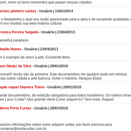
bom, revivi os bons momentos que passei nessas cidades.
rinez pinheiro santos
-
Usuário
|
14/01/2014
e o Aleijadinho,o qual sou muito apaixonado pela a abra e de excelente qualidade
 nos mostrar sua bela historia cultural.
ronica Pereira Salgado
-
Usuário
|
23/04/2013
aravilha parabens
dnaldo Nunes
-
Usuário
|
23/04/2013
im é exemplo de amor à arte, Excelente filme.
iani Gladyr da Silva
-
Usuário
|
28/01/2010
ional!!! Vocês são de primeira. Este documentário me ajudará muito em minhas
sas sobre cultuta e arte barroca. Achei o máximo. Abraços Eliani
gda raquel Siqueira Triano
-
Usuário
|
28/01/2010
nde documentário, de exibição obrigatória para todos brasileiros. Os roteiros for
 por Lúcio Costa? Que grande obra! Como adquirí-lo? Sem mais, Raquel
itoria Porta Curtas
-
Usuário
|
28/01/2010
aiores informações sobre como adquirir curtas, por favor escreva para
comprar@portacurtas.com.br .