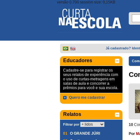
versão 0.700 session size: 0,15KB
Já cadastrado? Ident
Educadores
Come
Cadastre-se para registrar os
Co
seus relatos de experiência com
o uso de curtas-metragens em
salas de aula e concorrer a
prêmios para você e sua escola.
Quero me cadastrar
Relatos
Filtrar por
10
Com
01
O GRANDE JÚRI
Por
Ma