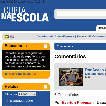
versão 0.700 session size: 0,15KB
HOM
Já cadastrado? Identifique-se
|
Novo aqui? Cadastre-s
Educadores
Comentários
Cadastre-se para registrar os
Comentários
seus relatos de experiência com
o uso de curtas-metragens em
salas de aula e concorrer a
prêmios para você e sua escola.
Por Acaso G
Quero me cadastrar
Documentário
min
|
Relatos
Filtrar por
6
Comentários
01
O GRANDE JÚRI
Por
Everton Piovesan
-
Usuá