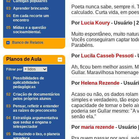
02
Cantigas populares
Poeta nunca sabe, sempre ri. T
03
Aprender brincando
calculado. Curta vida, em poes
04
Em cada recorte um
encontro
Por
Lucia Koury
-
Usuário
|
2
05
Mídias e a questão
socioambiental.
Muito espontâneo, muito natura
Vocês conseguiram captar todo
Banco de Relatos
Parabéns.
Por
Lucila Casseb Pessoti
-
Planos de Aula
Ah, ficou bem melhor assim. M
Filtrar por
Gullar. Maravilhosa homenag
01
Possibilidades de
aplicabilidades
Por
Helena Rezende
-
Usuár
pedagógicas
Acaso ou não, os dados rolam e
02
Criação de documentários
pelos próprios alunos
simples e verdadeiro, tão esp
capacidade de tornar o belo a
03
Pensar, refletir e entender
as raízes do preconceito
poderia ser Gullar mesmo: "A v
senão ela."
04
Estratégia argumentativa
que seduz e engana o
telespectador
Por
maria rezende
-
Usuário
05
Reduzindo o lixo, o planeta
Pra quem passar por aqui, av
agradece