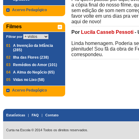
a cópia final do nosso filme, q
Acervo Pedagógico
sem edição de som nem correçã
favor volte em uns dias pra ve
aqui de novo!
Filmes
Por
Lucila Casseb Pessoti
-
Filtrar por
Linda homenagem. Poderia ser 
01
A Invenção da Infância
plenitude! Sou fã da obra de Fe
(285)
correspondeu.
02
Ilha das Flores (238)
03
Remédios do Amor (101)
04
A Alma do Negócio (65)
05
Vidas no Lixo (58)
Acervo Pedagógico
Estatísticas
|
FAQ
|
Contato
Curta na Escola © 2014 Todos os direitos reservados.