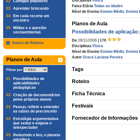
Disciplinas
Física
02
Cantigas populares
Faixa Etária
Todas as idades
03
Aprender brincando
Nível de Ensino
Ensino Médio
,
Ensino 
04
Em cada recorte um
encontro
Planos de Aula
05
Mídias e a questão
Possibilidades de aplicação
socioambiental.
De
28/11/2006
| 170
Banco de Relatos
Disciplinas
Física
Nível de Ensino
Ensino Médio
,
Ensino 
Autor
Grace Luciana Pereira
Planos de Aula
Tags
Filtrar por
01
Possibilidades de
Roteiro
aplicabilidades
pedagógicas
Ficha Técnica
02
Criação de documentários
pelos próprios alunos
Festivais
03
Pensar, refletir e entender
as raízes do preconceito
Fornecedor de Informações
04
Estratégia argumentativa
que seduz e engana o
telespectador
05
Reduzindo o lixo, o planeta
agradece