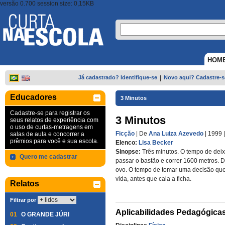
versão 0.700 session size: 0,15KB
HOM
Já cadastrado? Identifique-se
|
Novo aqui? Cadastre-s
Educadores
3 Minutos
Cadastre-se para registrar os
3 Minutos
seus relatos de experiência com
o uso de curtas-metragens em
Ficção
| De
Ana Luiza Azevedo
| 1999
salas de aula e concorrer a
prêmios para você e sua escola.
Elenco:
Lisa Becker
Sinopse:
Três minutos. O tempo de dei
Quero me cadastrar
passar o bastão e correr 1600 metros. 
ovo. O tempo de tomar uma decisão qu
vida, antes que caia a ficha.
Relatos
Filtrar por
Aplicabilidades Pedagógica
01
O GRANDE JÚRI