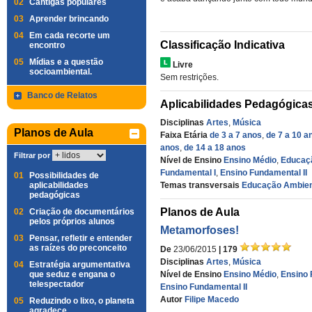
02
Cantigas populares
03
Aprender brincando
04
Em cada recorte um
Classificação Indicativa
encontro
05
Mídias e a questão
Livre
socioambiental.
Sem restrições.
Banco de Relatos
Aplicabilidades Pedagógica
Disciplinas
Artes
,
Música
Planos de Aula
Faixa Etária
de 3 a 7 anos
,
de 7 a 10 a
anos
,
de 14 a 18 anos
Filtrar por
Nível de Ensino
Ensino Médio
,
Educaçã
Fundamental I
,
Ensino Fundamental II
01
Possibilidades de
aplicabilidades
Temas transversais
Educação Ambien
pedagógicas
Planos de Aula
02
Criação de documentários
pelos próprios alunos
Metamorfoses!
03
Pensar, refletir e entender
as raízes do preconceito
De
23/06/2015
| 179
Disciplinas
Artes
,
Música
04
Estratégia argumentativa
que seduz e engana o
Nível de Ensino
Ensino Médio
,
Ensino 
telespectador
Ensino Fundamental II
Autor
Filipe Macedo
05
Reduzindo o lixo, o planeta
agradece