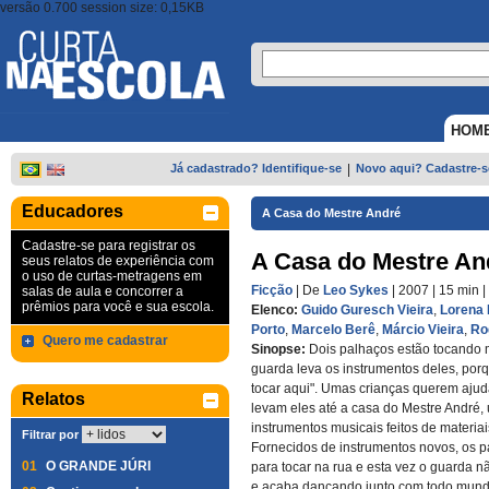
versão 0.700 session size: 0,15KB
HOM
Já cadastrado? Identifique-se
|
Novo aqui? Cadastre-s
Educadores
A Casa do Mestre André
Cadastre-se para registrar os
A Casa do Mestre An
seus relatos de experiência com
o uso de curtas-metragens em
Ficção
| De
Leo Sykes
| 2007
| 15 min
|
salas de aula e concorrer a
prêmios para você e sua escola.
Elenco:
Guido Guresch Vieira
,
Lorena 
Porto
,
Marcelo Berê
,
Márcio Vieira
,
Ro
Quero me cadastrar
Sinopse:
Dois palhaços estão tocando 
guarda leva os instrumentos deles, por
tocar aqui". Umas crianças querem ajud
Relatos
levam eles até a casa do Mestre André,
instrumentos musicais feitos de materiai
Filtrar por
Fornecidos de instrumentos novos, os p
01
O GRANDE JÚRI
para tocar na rua e esta vez o guarda n
e acaba dançando junto com todo mund