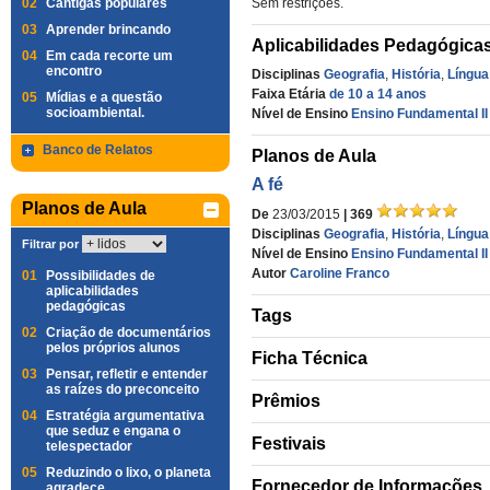
02
Cantigas populares
Sem restrições.
03
Aprender brincando
Aplicabilidades Pedagógica
04
Em cada recorte um
encontro
Disciplinas
Geografia
,
História
,
Língua
Faixa Etária
de 10 a 14 anos
05
Mídias e a questão
socioambiental.
Nível de Ensino
Ensino Fundamental II
Banco de Relatos
Planos de Aula
A fé
Planos de Aula
De
23/03/2015
| 369
Disciplinas
Geografia
,
História
,
Língua
Filtrar por
Nível de Ensino
Ensino Fundamental II
Autor
Caroline Franco
01
Possibilidades de
aplicabilidades
pedagógicas
Tags
02
Criação de documentários
pelos próprios alunos
Ficha Técnica
03
Pensar, refletir e entender
as raízes do preconceito
Prêmios
04
Estratégia argumentativa
que seduz e engana o
Festivais
telespectador
05
Reduzindo o lixo, o planeta
Fornecedor de Informações
agradece