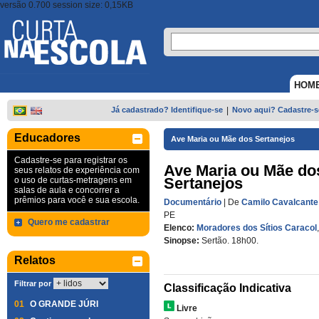
versão 0.700 session size: 0,15KB
HOM
Já cadastrado? Identifique-se
|
Novo aqui? Cadastre-s
Educadores
Ave Maria ou Mãe dos Sertanejos
Cadastre-se para registrar os
Ave Maria ou Mãe do
seus relatos de experiência com
Sertanejos
o uso de curtas-metragens em
salas de aula e concorrer a
prêmios para você e sua escola.
Documentário
| De
Camilo Cavalcante
PE
Quero me cadastrar
Elenco:
Moradores dos Sítios Caracol
Sinopse:
Sertão. 18h00.
Relatos
Filtrar por
Classificação Indicativa
01
O GRANDE JÚRI
Livre