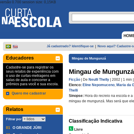
versão 0.700 session size: 0,15KB
HOM
Já cadastrado? Identifique-se
|
Novo aqui? Cadastre-s
Educadores
Mingau de Mungunzá
Cadastre-se para registrar os
Mingau de Mungunzá
seus relatos de experiência com
o uso de curtas-metragens em
Ficção
| De
Neulli Thelly
| 2002
| 1 min
salas de aula e concorrer a
prêmios para você e sua escola.
Elenco:
Eline Nepomuceno
,
Maria da 
Thelli
Quero me cadastrar
Sinopse:
Hora do recreio na escola e a
mingau de mungunzá. Mas será que ele
Relatos
Filtrar por
Classificação Indicativa
01
O GRANDE JÚRI
Livre