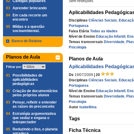
02
Cantigas populares
Sem restrições.
03
Aprender brincando
Aplicabilidades Pedagógica
04
Em cada recorte um
encontro
Disciplinas
Ciências Sociais
,
Educação
Portuguesa
05
Mídias e a questão
socioambiental.
Faixa Etária
Todas as idades
Nível de Ensino
Educação Infantil
,
Ens
Banco de Relatos
Temas transversais
Diversidade
,
Plur
Psicologia
Planos de Aula
Planos de Aula
Aplicabilidades Pedagógica
Filtrar por
De
19/07/2009
| 20
01
Possibilidades de
aplicabilidades
Disciplinas
Ciências Sociais
,
Educação
pedagógicas
Portuguesa
02
Criação de documentários
Nível de Ensino
Educação Infantil
,
Ens
pelos próprios alunos
Temas transversais
Diversidade
,
Plur
Psicologia
03
Pensar, refletir e entender
as raízes do preconceito
Autor
isabellima
04
Estratégia argumentativa
que seduz e engana o
Tags
telespectador
05
Reduzindo o lixo, o planeta
Ficha Técnica
agradece