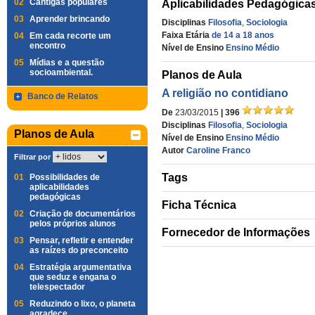
02
Cantigas populares
Aplicabilidades Pedagógica
03
Aprender brincando
Disciplinas
Filosofia
,
Sociologia
Faixa Etária
de 14 a 18 anos
04
Em cada recorte um
encontro
Nível de Ensino
Ensino Médio
05
Mídias e a questão
socioambiental.
Planos de Aula
A religião no contidiano
Banco de Relatos
De
23/03/2015
| 396
Disciplinas
Filosofia
,
Sociologia
Planos de Aula
Nível de Ensino
Ensino Médio
Autor
Caroline Franco
Filtrar por
Tags
01
Possibilidades de
aplicabilidades
pedagógicas
Ficha Técnica
02
Criação de documentários
pelos próprios alunos
Fornecedor de Informações
03
Pensar, refletir e entender
as raízes do preconceito
04
Estratégia argumentativa
que seduz e engana o
telespectador
05
Reduzindo o lixo, o planeta
agradece