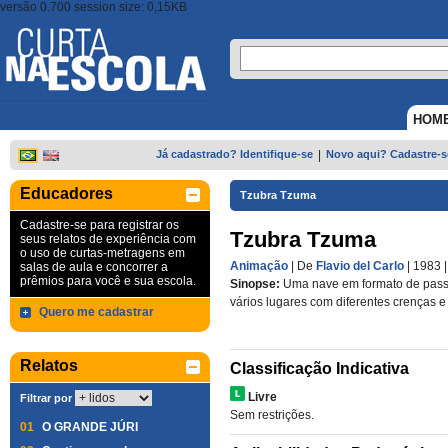
versão 0.700 session size: 0,15KB
HOM
Já cadastrado? Identifique-se
|
Novo aqui? Cadastre-s
Educadores
Tzubra Tzuma
Cadastre-se para registrar os
Tzubra Tzuma
seus relatos de experiência com
o uso de curtas-metragens em
Animação
| De
Flavio del Carlo
| 1983
salas de aula e concorrer a
prêmios para você e sua escola.
Sinopse:
Uma nave em formato de pass
vários lugares com diferentes crenças e 
Quero me cadastrar
Relatos
Classificação Indicativa
Livre
Filtrar por
Sem restrições.
01
O GRANDE JÚRI