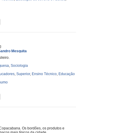
J
Sandro Mesquita
ileiro.
guesa
,
Sociologia
ucadores
,
Superior
,
Ensino Técnico
,
Educação
nsumo
Copacabana. Os bordões, os produtos e
paços mais típicos da cidade.