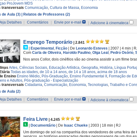
çao ProJovem MDS
 transversais
Comunicação
,
Cultura de Massa
,
Economia
 de Aula (3)
| Relatos de Professores (2)
Veja Detalhes
|
Comentários
|
Envie por e-mail
|
Adicione à cinemateca
Emprego Temporário
| 2.841
|
Experimental
,
Ficção
|
De
Leonardo Esteves
| 2007
| 4 min
|
R
Com
Carla de Oliveira
,
Haroldo Paulino
,
Olga Leal
,
Pedro Osório
,
Nos anos Collor, dois cinéfilos vão ao cinema assistir a um filme bras
linas
Artes
,
Ciências Sociais
,
Educação Artística
,
Geografia
,
História
,
Língua Portu
Etária
Todas as idades
,
de 10 a 14 anos
,
de 14 a 18 anos
,
acima de 18 anos
de Ensino
Ensino Médio
,
Pós-Graduação
,
Ensino Fundamental II
,
Formação de Ed
ens e Adultos
,
Pós-graduação - Especialização
 transversais
Cidadania
,
Comunicação
,
Economia
,
Tecnologias
,
Trabalho e Co
 de Aula (2)
Veja Detalhes
|
Comentários
|
Envie por e-mail
|
Adicione à cinemateca
Feira Livre
| 4.245
|
Documentário
|
De
Isaac Chueke
| 2003
| 18 min
|
RJ
Um domingo de sol na companhia dos vendedores de uma feira de 
serviços, as histórias engraçadas destes personagens de um dos es