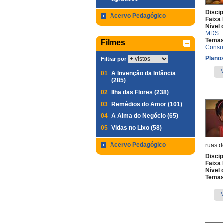
Discip
Acervo Pedagógico
Faixa 
Nível 
MDS
Temas
Filmes
Cons
Planos
Filtrar por
01
A Invenção da Infância
(285)
02
Ilha das Flores (238)
03
Remédios do Amor (101)
04
A Alma do Negócio (65)
05
Vidas no Lixo (58)
Acervo Pedagógico
ruas d
Discip
Faixa 
Nível 
Temas