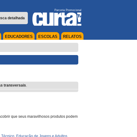
Parceria Promocional
sca detalhada
EDUCADORES
ESCOLAS
RELATOS
s transversais
.
descobrir que seus maravilhosos produtos podem
 Técnico
,
Educação de Jovens e Adultos
,