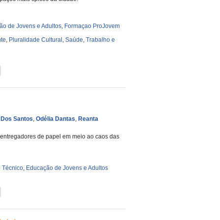
o de Jovens e Adultos
,
Formaçao ProJovem
te
,
Pluralidade Cultural
,
Saúde
,
Trabalho e
 Dos Santos
,
Odélia Dantas
,
Reanta
s entregadores de papel em meio ao caos das
 Técnico
,
Educação de Jovens e Adultos