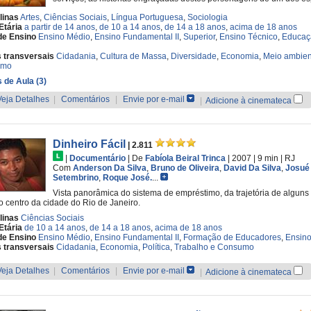
linas
Artes
,
Ciências Sociais
,
Língua Portuguesa
,
Sociologia
Etária
a partir de 14 anos
,
de 10 a 14 anos
,
de 14 a 18 anos
,
acima de 18 anos
de Ensino
Ensino Médio
,
Ensino Fundamental II
,
Superior
,
Ensino Técnico
,
Educaçã
 transversais
Cidadania
,
Cultura de Massa
,
Diversidade
,
Economia
,
Meio ambien
umo
 de Aula (3)
Veja Detalhes
|
Comentários
|
Envie por e-mail
|
Adicione à cinemateca
Dinheiro Fácil
| 2.811
|
Documentário
|
De
Fabíola Beiral Trinca
| 2007
| 9 min
|
RJ
Com
Anderson Da Silva
,
Bruno de Oliveira
,
David Da Silva
,
Josué
Setembrino
,
Roque José.
...
Vista panorâmica do sistema de empréstimo, da trajetória de algun
o centro da cidade do Rio de Janeiro.
linas
Ciências Sociais
Etária
de 10 a 14 anos
,
de 14 a 18 anos
,
acima de 18 anos
de Ensino
Ensino Médio
,
Ensino Fundamental II
,
Formação de Educadores
,
Ensino
 transversais
Cidadania
,
Economia
,
Política
,
Trabalho e Consumo
Veja Detalhes
|
Comentários
|
Envie por e-mail
|
Adicione à cinemateca