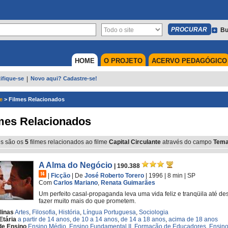
Bu
HOME
O PROJETO
ACERVO PEDAGÓGICO
ifique-se
|
Novo aqui? Cadastre-se!
e
>
Filmes Relacionados
mes Relacionados
s são os
5
filmes relacionados ao filme
Capital Circulante
através do campo
Tema
A Alma do Negócio
| 190.388
|
Ficção
|
De
José Roberto Torero
| 1996
| 8 min
|
SP
Com
Carlos Mariano
,
Renata Guimarães
Um perfeito casal-propaganda leva uma vida feliz e tranqüila até 
fazer muito mais do que prometem.
linas
Artes
,
Filosofia
,
História
,
Língua Portuguesa
,
Sociologia
Etária
a partir de 14 anos
,
de 10 a 14 anos
,
de 14 a 18 anos
,
acima de 18 anos
de Ensino
Ensino Médio
,
Ensino Fundamental II
,
Formação de Educadores
,
Ensino