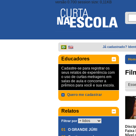
versão 0.700 session size: 0,11KB
Já cadastrado? Ident
Educadores
Hom
Cadastre-se para registrar os
Fil
seus relatos de experiência com
o uso de curtas-metragens em
salas de aula e concorrer a
Esse
prêmios para você e sua escola.
Quero me cadastrar
Relatos
Filtrar por
Discip
01
O GRANDE JÚRI
Faixa 
Nível 