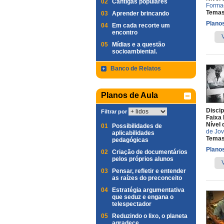
02
Cantigas populares
Forma
Temas
03
Aprender brincando
Planos
04
Em cada recorte um
encontro
05
Mídias e a questão
socioambiental.
Banco de Relatos
Planos de Aula
Discip
Filtrar por
Faixa 
Nível 
01
Possibilidades de
de Jov
aplicabilidades
Temas
pedagógicas
Planos
02
Criação de documentários
pelos próprios alunos
03
Pensar, refletir e entender
as raízes do preconceito
04
Estratégia argumentativa
que seduz e engana o
telespectador
05
Reduzindo o lixo, o planeta
agradece