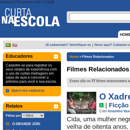
versão 0.700 session size: 0,11KB
HOM
Já cadastrado? Identifique-se
|
Novo aqui? Cadastre-s
Educadores
Home
>
Filmes Relacionados
Cadastre-se para registrar os
Filmes Relacionados
seus relatos de experiência com
o uso de curtas-metragens em
salas de aula e concorrer a
Esses são os
77
filmes relacionados a
prêmios para você e sua escola.
Quero me cadastrar
O Xadr
|
Ficção
Relatos
Com
Anselmo Vas
Filtrar por
Cida, uma mulher negr
01
O GRANDE JÚRI
velha de oitenta anos,