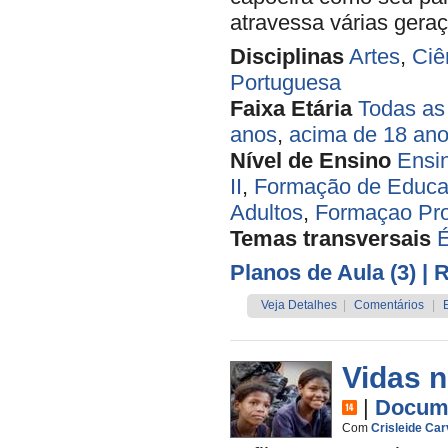
atravessa várias gera
Disciplinas
Artes
,
Ciê
Portuguesa
Faixa Etária
Todas as
anos
,
acima de 18 an
Nível de Ensino
Ensi
II
,
Formação de Educa
Adultos
,
Formaçao P
Temas transversais
É
Planos de Aula (3)
| 
Veja Detalhes
|
Comentários
|
Vidas n
|
Docume
Com
Crisleide Car