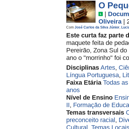
O Pequ
|
Docume
Oliveira
| 
Com
José Carlos da Silva Júnior
,
Luci
Este curta faz parte 
maquete feita de peda
Pereirão, Zona Sul do 
ano o "morrinho" foi co
Disciplinas
Artes
,
Ciê
Língua Portuguesa
,
Li
Faixa Etária
Todas as
anos
Nível de Ensino
Ensi
II
,
Formação de Educa
Temas transversais
C
preconceito racial
,
Div
Cultural
,
Temas Locai