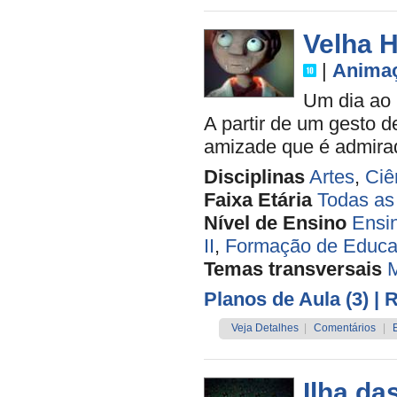
Velha H
|
Anima
Um dia ao 
A partir de um gesto 
amizade que é admirad
Disciplinas
Artes
,
Ciê
Faixa Etária
Todas as
Nível de Ensino
Ensi
II
,
Formação de Educa
Temas transversais
M
Planos de Aula (3)
| 
Veja Detalhes
|
Comentários
|
Ilha da