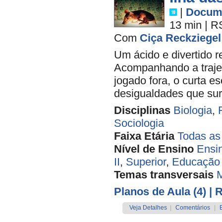
|
Docume
13 min
|
R
Com
Ciça Reckziegel
Um ácido e divertido 
Acompanhando a trajet
jogado fora, o curta e
desigualdades que sur
Disciplinas
Biologia
,
Sociologia
Faixa Etária
Todas as
Nível de Ensino
Ensi
II
,
Superior
,
Educação 
Temas transversais
M
Planos de Aula (4)
| 
Veja Detalhes
|
Comentários
|