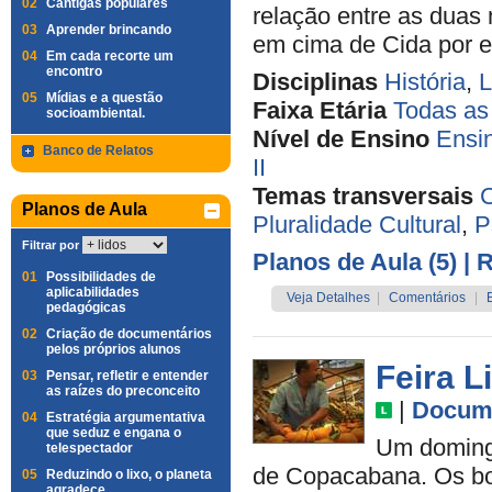
02
Cantigas populares
relação entre as duas
03
Aprender brincando
em cima de Cida por el
04
Em cada recorte um
encontro
Disciplinas
História
,
L
05
Mídias e a questão
Faixa Etária
Todas as
socioambiental.
Nível de Ensino
Ensi
Banco de Relatos
II
Temas transversais
C
Planos de Aula
Pluralidade Cultural
,
P
Filtrar por
Planos de Aula (5)
| 
01
Possibilidades de
aplicabilidades
Veja Detalhes
|
Comentários
|
pedagógicas
02
Criação de documentários
pelos próprios alunos
Feira L
03
Pensar, refletir e entender
as raízes do preconceito
|
Docume
04
Estratégia argumentativa
que seduz e engana o
Um doming
telespectador
de Copacabana. Os bor
05
Reduzindo o lixo, o planeta
agradece