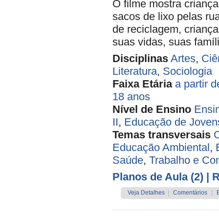
O filme mostra crianç
sacos de lixo pelas ru
de reciclagem, crianç
suas vidas, suas famíli
Disciplinas
Artes
,
Ciê
Literatura
,
Sociologia
Faixa Etária
a partir 
18 anos
Nível de Ensino
Ensi
II
,
Educação de Jovens
Temas transversais
C
Educação Ambiental
,
Saúde
,
Trabalho e C
Planos de Aula (2)
| 
Veja Detalhes
|
Comentários
|