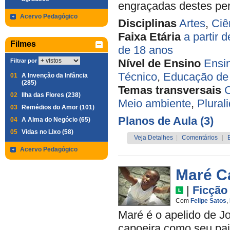
engraçadas destes per
Acervo Pedagógico
Disciplinas
Artes
,
Ciê
Faixa Etária
a partir 
Filmes
de 18 anos
Nível de Ensino
Ensi
Filtrar por
Técnico
,
Educação de 
01
A Invenção da Infância
(285)
Temas transversais
C
02
Ilha das Flores (238)
Meio ambiente
,
Plural
03
Remédios do Amor (101)
Planos de Aula (3)
04
A Alma do Negócio (65)
05
Vidas no Lixo (58)
Veja Detalhes
|
Comentários
|
Acervo Pedagógico
Maré C
|
Ficção
Com
Felipe Satos
,
Maré é o apelido de J
capoeira como seu pai