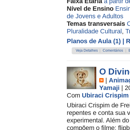
Faixa Etária
a partir 
Nível de Ensino
Ensi
de Jovens e Adultos
Temas transversais
C
Pluralidade Cultural
,
T
Planos de Aula (1)
| 
Veja Detalhes
|
Comentários
|
O Divi
|
Anima
Yamaji
| 2
Com
Ubiraci Crispim 
Ubiraci Crispim de Fre
repentes e conta sua 
experimental. Além do 
compõem o filme: flip