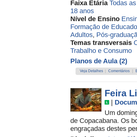
Faixa Etária
Todas as
18 anos
Nível de Ensino
Ensi
Formação de Educado
Adultos
,
Pós-graduaçã
Temas transversais
C
Trabalho e Consumo
Planos de Aula (2)
Veja Detalhes
|
Comentários
|
Feira L
|
Docume
Um doming
de Copacabana. Os bor
engraçadas destes per