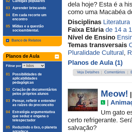
02
Cantigas populares
dela hoje? Esta é a hi
03
Aprender brincando
como uma Macabéa do 
04
Em cada recorte um
encontro
Disciplinas
Literatura
05
Mídias e a questão
Faixa Etária
de 14 a 
socioambiental.
Nível de Ensino
Ensi
Banco de Relatos
Temas transversais
C
Pluralidade Cultural
,
R
Planos de Aula
Planos de Aula (1)
Filtrar por
Veja Detalhes
|
Comentários
|
01
Possibilidades de
aplicabilidades
pedagógicas
02
Criação de documentários
Meow!
pelos próprios alunos
03
Pensar, refletir e entender
|
Anima
as raízes do preconceito
Um gato es
04
Estratégia argumentativa
que seduz e engana o
certo refrigerante. Se
telespectador
salvação?
05
Reduzindo o lixo, o planeta
agradece