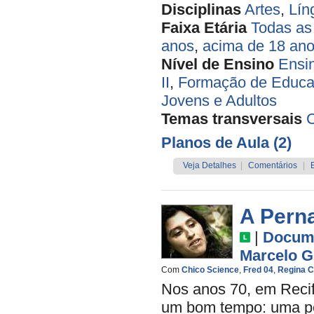
Disciplinas
Artes
,
Lín
Faixa Etária
Todas as
anos
,
acima de 18 an
Nível de Ensino
Ensi
II
,
Formação de Educa
Jovens e Adultos
Temas transversais
Planos de Aula (2)
Veja Detalhes
|
Comentários
|
A Pern
|
Docume
Marcelo 
Com
Chico Science
,
Fred 04
,
Regina 
Nos anos 70, em Recif
um bom tempo: uma per