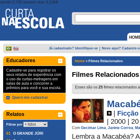
versão 0.700 session size: 0,11KB
HOM
Já cadastrado? Identifique-se
|
Novo aqui? Cadastre-s
Educadores
Home
>
Filmes Relacionados
Cadastre-se para registrar os
Filmes Relacionados
seus relatos de experiência com
o uso de curtas-metragens em
salas de aula e concorrer a
Esses são os
25
filmes relacionados a
prêmios para você e sua escola.
Quero me cadastrar
Macabé
|
Ficção
Relatos
| 2000
| 20
Filtrar por
Com
Gecimar Lima
,
Janine Correa
,
Ma
01
O GRANDE JÚRI
Lembra a Macabéa? Aqu