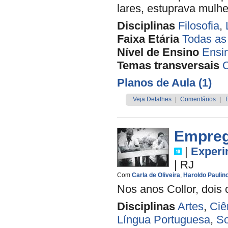
lares, estuprava mulh
Disciplinas
Filosofia
,
Faixa Etária
Todas as
Nível de Ensino
Ensi
Temas transversais
Planos de Aula (1)
Veja Detalhes
|
Comentários
|
Empreg
|
Experi
|
RJ
Com
Carla de Oliveira
,
Haroldo Paulin
Nos anos Collor, dois c
Disciplinas
Artes
,
Ciê
Língua Portuguesa
,
So