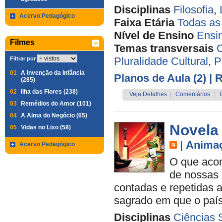
Disciplinas
Filosofia
,
Acervo Pedagógico
Faixa Etária
Todas as
Nível de Ensino
Ensi
Filmes
Temas transversais
C
Pluralidade Cultural
,
P
Filtrar por
01
A Invenção da Infância
Planos de Aula (2)
| 
(285)
02
Ilha das Flores (238)
Veja Detalhes
|
Comentários
|
03
Remédios do Amor (101)
04
A Alma do Negócio (65)
Novela
05
Vidas no Lixo (58)
|
Anima
Acervo Pedagógico
O que acon
de nossas 
contadas e repetidas 
sagrado em que o país 
Disciplinas
Ciências 