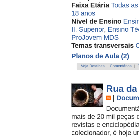
Faixa Etária
Todas as
18 anos
Nível de Ensino
Ensi
II
,
Superior
,
Ensino Té
ProJovem MDS
Temas transversais
Planos de Aula (2)
Veja Detalhes
|
Comentários
|
Rua da
|
Docume
Documentá
mais de 20 mil peças e
revistas e enciclopéd
colecionador, é hoje u