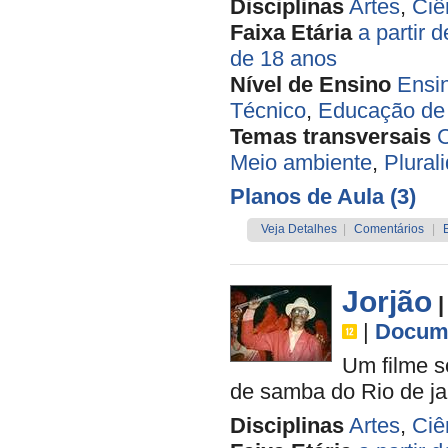
Disciplinas
Artes
,
Ciê
Faixa Etária
a partir 
de 18 anos
Nível de Ensino
Ensi
Técnico
,
Educação de 
Temas transversais
C
Meio ambiente
,
Plural
Planos de Aula (3)
Veja Detalhes
|
Comentários
|
Jorjão
|
|
Docume
Um filme s
de samba do Rio de jan
Disciplinas
Artes
,
Ciê