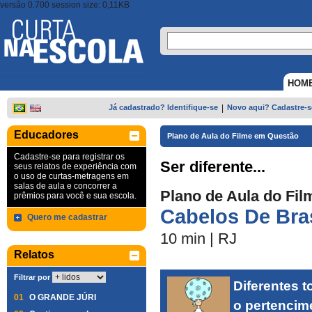
versão 0.700 session size: 0,11KB
HOM
Já cadastrado? Identifique-se
|
Novo aqui? Cadastre-s
Educadores
Plano de Aula do Filme em Questão
Cadastre-se para registrar os
Ser diferente...
seus relatos de experiência com
o uso de curtas-metragens em
salas de aula e concorrer a
Plano de Aula do Fil
prêmios para você e sua escola.
Cabelos De Brasi
Quero me cadastrar
10 min
|
RJ
Relatos
Filtrar por
Diferentes 
01
O GRANDE JÚRI
o pertencim