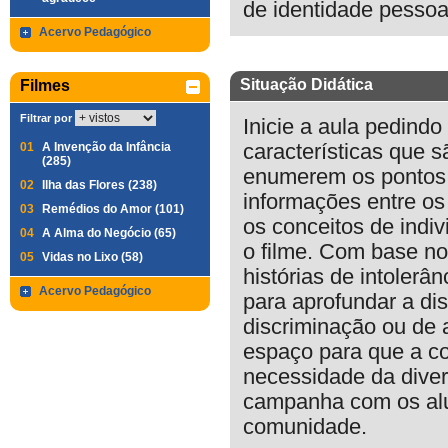
de identidade pessoal
Acervo Pedagógico
Situação Didática
Filmes
Filtrar por
Inicie a aula pedin
01
A Invenção da Infância
características que
(285)
enumerem os pontos 
02
Ilha das Flores (238)
informações entre os 
03
Remédios do Amor (101)
os conceitos de indi
04
A Alma do Negócio (65)
o filme. Com base no 
05
Vidas no Lixo (58)
histórias de intolerâ
Acervo Pedagógico
para aprofundar a di
discriminação ou de 
espaço para que a co
necessidade da diver
campanha com os alun
comunidade.