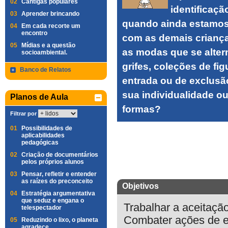
02
Cantigas populares
identificaçã
03
Aprender brincando
quando ainda estamos 
04
Em cada recorte um
encontro
com as demais criança
05
Mídias e a questão
as modas que se alter
socioambiental.
grifes, coleções de fi
Banco de Relatos
entrada ou de exclusão
sua individualidade ou 
Planos de Aula
formas?
Filtrar por
01
Possibilidades de
aplicabilidades
pedagógicas
02
Criação de documentários
pelos próprios alunos
03
Pensar, refletir e entender
as raízes do preconceito
Objetivos
04
Estratégia argumentativa
que seduz e engana o
Trabalhar a aceitação
telespectador
Combater ações de ex
05
Reduzindo o lixo, o planeta
agradece