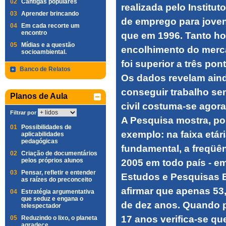
02
Cantigas populares
realizada pelo Institut
03
Aprender brincando
de emprego para joven
04
Em cada recorte um
encontro
que em 1996. Tanto h
05
Mídias e a questão
encolhimento do merc
socioambiental.
foi superior a três po
Banco de Relatos
Os dados revelam ainda
conseguir trabalho se
Planos de Aula
civil costuma-se agora
Filtrar por
A Pesquisa mostra, p
01
Possibilidades de
exemplo: na faixa etár
aplicabilidades
pedagógicas
fundamental, a freqüê
02
Criação de documentários
pelos próprios alunos
2005 em todo país - e
03
Pensar, refletir e entender
Estudos e Pesquisas E
as raízes do preconceito
afirmar que apenas 5
04
Estratégia argumentativa
que seduz e engana o
de dez anos. Quando p
telespectador
17 anos verifica-se q
05
Reduzindo o lixo, o planeta
agradece