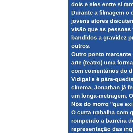
dois e eles entre si t
Durante a filmagem o d
jovens atores discutem
visão que as pessoas 
bandidos a gravidez p
outros.
Outro ponto marcante 
arte (teatro) uma for
com comentários do dir
Vidigal e é pára-quedis
cinema. Jonathan já fe
um longa-metragem. Os
Nós do morro "que exi
O curta trabalha com q
rompendo a barreira d
representação das inq