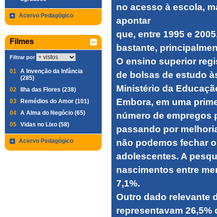
no acesso à escola, 
Acervo Pedagógico
apontar
que, entre 1995 e 200
Filmes
bastante, principalmen
Filtrar por
O ensino superior re
01
A Invenção da Infância
de bolsas de estudo à
(285)
Ministério da Educaçã
02
Ilha das Flores (238)
Embora, em uma primei
03
Remédios do Amor (101)
04
A Alma do Negócio (65)
número de empregos par
05
Vidas no Lixo (58)
passando por melhoria
Acervo Pedagógico
não podemos fechar o
adolescentes. A pesqu
nascimentos entre men
7,1%.
Outro dado relevante 
representavam 26,5% 