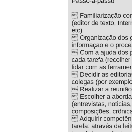
Passo-a-passo
 Familiarização com
(editor de texto, Int
etc)
 Organização dos gr
informação e o proce
 Com a ajuda dos pr
cada tarefa (recolher
lidar com as ferrament
 Decidir as editori
colegas (por exemplo,
 Realizar a reunião
 Escolher a aborda
(entrevistas, noticia
composições, crônica
 Adquirir competênc
tarefa: através da lei