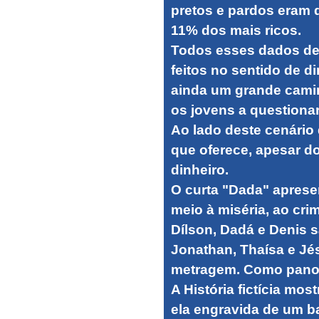
pretos e pardos eram 
11% dos mais ricos.
Todos esses dados de
feitos no sentido de d
ainda um grande camin
os jovens a questiona
Ao lado deste cenário
que oferece, apesar d
dinheiro.
O curta "Dada" aprese
meio à miséria, ao cri
Dílson, Dadá e Denis s
Jonathan, Thaísa e Jés
metragem. Como pano d
A História fictícia mo
ela engravida de um 