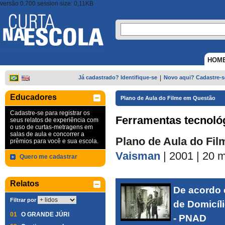
versão 0.700 session size: 0,11KB
HOM
Já cadastrado? Identifique-se
|
Novo aqui? Cadastre-s
Educadores
Plano de Aula do Filme em Questão
Cadastre-se para registrar os
Ferramentas tecnoló
seus relatos de experiência com
o uso de curtas-metragens em
salas de aula e concorrer a
Plano de Aula do Fil
prêmios para você e sua escola.
Vaisman
| 2001
| 20 
Quero me cadastrar
Relatos
De acordo 
Filtrar por
de Domicíl
01
O GRANDE JÚRI
- PNAD