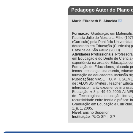
Pedagogo Autor do Plano 
Maria Elizabeth B. Almeida
Formação
:
Graduação em Matemática
Paulista Júlio de Mesquita Filho (19
(Currículo) pela Pontifícia Universid
doutorado em Educação (Currículo) pe
Católica de São Paulo (2000).
Atividades Profissionais
:
Professor
em Educação e do Depto de Ciência
experiência na área de Educação, c
Formação de Educadores, atuando pr
temas: tecnologias na escola, educaçã
formação de educadores, inclusão digi
Publicações
:
MASETTO, M. T. ; ALMEI
de ; ALONSO, Myrtes . Teacher Educat
interdisciplinarity experience in a gr
Educação, v. 8, p. 49-60, 2006. ALME
de . Tecnologias na educação, forma
recursividade entre teoria e prática: 
Graduação em Educação e Currículo. R
1, n. 1, 2005.
Nível
:
Ensino Superior
Instituição
:
PUC/ SP | | SP