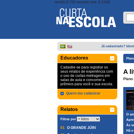
versão 0.700 session size: 0,11KB
Já cadastrado? Ident
Educadores
Plan
Cadastre-se para registrar os
A l
seus relatos de experiência com
o uso de curtas-metragens em
Plano 
salas de aula e concorrer a
prêmios para você e sua escola.
Quero me cadastrar
Relatos
O am
Filtrar por
Apre
Às v
01
O GRANDE JÚRI
Há o