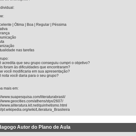
ndividual:
e:
celente | Ótima | Boa | Regular | Péssima
iativa
erança
unicação
uta
anização
ualidade nas tarefas
rupo:
 acredita que seu grupo conseguiu cumpri o objetivo?
is foram às dificuldades que encontraram?
ue você modificaria em sua apresentação?
 nota você daria para o seu grupo?
ba mais em:
://www.suapesquisa.com/literaturabrasil/
://www.geocities.com/athens/styx/2607/
://www.aliteratura.kit.net/quinhetismo.html
://pt.wikipedia.org/wiki/Literatura_Brasileira
agogo Autor do Plano de Aula