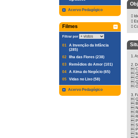
Obj
Acervo Pedagógico
 Id
 Es
Filmes
 Co
Filtrar por
Sit
01
A Invenção da Infância
(285)
1. A
02
Ilha das Flores (238)
03
Remédios do Amor (101)
2. D
 Co
04
A Alma do Negócio (65)
 Q
 O
05
Vidas no Lixo (58)
 Qu
 O 
Acervo Pedagógico
3. F
 Q
 Ba
 Ne
 R
 R
 Pa
 Si
 P
 M