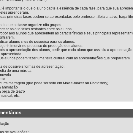
eo-Realismo ( 1930 a 1945 )
: é importante o que o aluno capte a essência de cada fase, para que sua aprese
 eles aprenderam.
uas primeiras fases podem se apresentadas pelo professor. Seja criativo, traga film
edir que a classe organize oito grupos.
ortear as oito fases restantes entre os alunos.
ropor aos alunos que apresentem as características e seus principais representant
ontrarem.
ndicar alguns sites de pesquisa para os alunos.
ugerir, intervir no processo de produção dos alunos.
Após a apresentação dos alunos, pedir que cada aluno que assistiu a apresentaç
e apresentada.
Os alunos podem fazer uma feira cultural com as apresentações que prepararam
s de possíveis formas de apresentação:
ódia de uma música
enovela
ista
curta metragem (que pode ser feito em Movie-maker ou Photostory)
 animação
 peça de teatro
usical, etc.
mentários
iação:
as de avaliações :