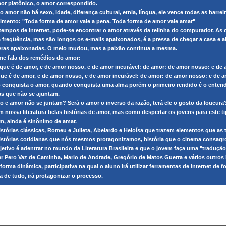
or platônico, o amor correspondido.
 o amor não há sexo, idade, diferença cultural, etnia, língua, ele vence todas as barre
imento: "Toda forma de amor vale a pena. Toda forma de amor vale amar"
tempos de Internet, pode-se encontrar o amor através da telinha do computador. As
a freqüência, mas são longos os e-mails apaixonados, é a pressa de chegar a casa e ab
vras apaixonadas. O meio mudou, mas a paixão continua a mesma.
lme fala dos remédios do amor:
 que é de amor, e de amor nosso, e de amor incurável: de amor: de amor nosso: e de 
que é de amor, e de amor nosso, e de amor incurável: de amor: de amor nosso: e de a
 conquista o amor, quando conquista uma alma porém o primeiro rendido é o entendi
as que não se ajuntam.
o e amor não se juntam? Será o amor o inverso da razão, terá ele o gosto da loucura
m nossa literatura belas histórias de amor, mas como despertar os jovens para este tip
m, ainda é sinônimo de amar.
istórias clássicas, Romeu e Julieta, Abelardo e Heloísa que trazem elementos que as 
istórias cotidianas que nós mesmos protagonizamos, história que o cinema consagrou
jetivo é adentrar no mundo da Literatura Brasileira e que o jovem faça uma "tradução"
er Pero Vaz de Caminha, Mario de Andrade, Gregório de Matos Guerra e vários outros í
forma dinâmica, participativa na qual o aluno irá utilizar ferramentas de Internet de 
a de tudo, irá protagonizar o processo.