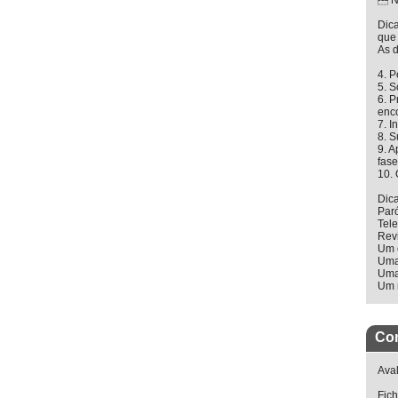
 N
Dica
que
As d
4. P
5. S
6. P
enc
7. I
8. S
9. 
fas
10. 
Dica
Par
Tel
Rev
Um 
Uma
Uma
Um m
Co
Aval
Fich