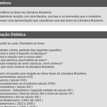
etivos
entificar as fases da Literatura Brasileira
tabelecer relação com obra literária, sua fase e os elementos que a compõem.
mpor uma apresentação que caracterize uma das fases da Literatura Brasileira
uação Didática
ssistir ao curta- Remédios do Amor
ebater o tema, partindo das seguintes questões:
mo o amor é descrito na literatura?
ual a relação com a nossa vida?
 que eterniza uma história de amor?
ais histórias de amor clássicas, você conhece?
que você conhece da literatura Brasileira
azer um quadro que resgate as várias fases da Literatura Brasileira
uinhentismo (século XVI)
rroco ( século XVII )
oclassicismo ou Arcadismo (século XVIII )
omantismo ( século XIX )
ealismo - Naturalismo ( segunda metade do século XIX )
rnasianismo ( final do século XIX e início do século XX )
mbolismo ( fins do século XIX )
ré-Modernismo ( 1902 até 1922 )
odernismo ( 1922 a 1930 )