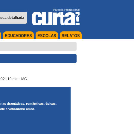
Parceria Promocional
sca detalhada
EDUCADORES
ESCOLAS
RELATOS
002
| 19 min
|
MG
rias dramáticas, românticas, épicas,
nde e verdadeiro amor.