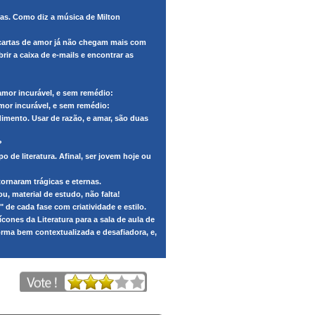
iras. Como diz a música de Milton
 cartas de amor já não chegam mais com
rir a caixa de e-mails e encontrar as
amor incurável, e sem remédio:
mor incurável, e sem remédio:
mento. Usar de razão, e amar, são duas
?
o de literatura. Afinal, ser jovem hoje ou
tornaram trágicas e eternas.
, material de estudo, não falta!
 de cada fase com criatividade e estilo.
cones da Literatura para a sala de aula de
forma bem contextualizada e desafiadora, e,