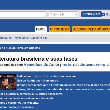
Bu
HOME
O PROJETO
ACERVO PEDAGÓGICO
ifique-se
|
Novo aqui? Cadastre-se!
o de Aula do Filme em Questão
iteratura brasileira e suas fases
Remédios do Amor
de Aula do Filme
|
Ficção
|
De
João Vargas Penna
| 2
Todo amor é eterno. E se acaba, não era amor.
Nelson Rodrigues - Dramaturgo
O amor, sentimento que a Literatura universal eternizou. Temos as histó
tristes, felizes, mas o que todas elas têm em comum é a busca pelo gra
or é subjetivo, as vezes sutil, outras possessivo.
senta ora faceta misteriosa, ora declarada.
ezes é calado, outras exigente.
 amor tímido, o expansivo.