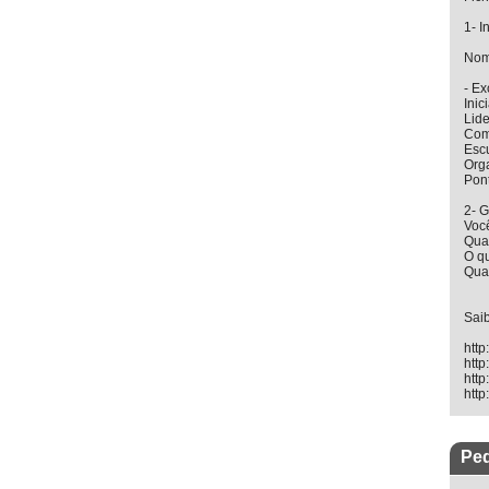
1- I
Nom
- Ex
Inic
Lid
Com
Esc
Org
Pont
2- G
Você
Qua
O q
Qual
Sai
http
http
http
http
Ped