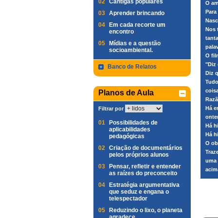
02
Cantigas populares
O am
Para
03
Aprender brincando
Nasc
04
Em cada recorte um
Nos 
encontro
tant
05
Mídias e a questão
pala
socioambiental.
O fi
"Diz
Banco de Relatos
Diz 
Tudo
cois
Planos de Aula
Razã
Há e
Filtrar por
onte
01
Possibilidades de
Há h
aplicabilidades
Há h
pedagógicas
O ob
02
Criação de documentários
Traz
pelos próprios alunos
uma 
03
Pensar, refletir e entender
acim
as raízes do preconceito
04
Estratégia argumentativa
que seduz e engana o
telespectador
05
Reduzindo o lixo, o planeta
agradece