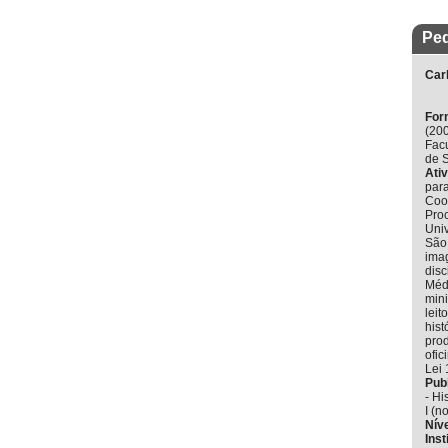
Ped
Car
For
(200
Fac
de 
Ati
par
Coo
Pro
Univ
São
ima
disc
Méd
mini
leit
hist
prod
ofic
Lei
Pub
- Hi
I (n
Nív
Inst