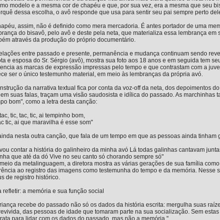
mo modelo e a mesma cor de chapéu e que, por sua vez, era a mesma que seu bis
rquê dessa escolha, o avô responde que usa para sentir seu pai sempre perto del
apéu, assim, não é definido como mera mercadoria. É antes portador de uma memó
rança do bisavô, pelo avô e deste pela neta, que materializa essa lembrança em
bém através da produção do próprio documentário.
relações entre passado e presente, permanência e mudança continuam sendo rev
ta e esposa do Sr. Sérgio (avô), mostra sua foto aos 18 anos e em seguida tem s
dencia as marcas de expressão impressas pelo tempo e que contrastam com a juve
ce ser o único testemunho material, em meio às lembranças da própria avó.
nstrução da narrativa textual fica por conta da voz-off da neta, dos depoimentos d
 em suas falas, traçam uma visão saudosista e idílica do passado. As marchinha
po bom", como a letra desta canção:
, tac, tic, tac, tic, ai tempinho bom,
tac tic, ai que maravilha é esse som"
inda nesta outra canção, que fala de um tempo em que as pessoas ainda tinham 
vou contar a história do galinheiro da minha avó Lá todas galinhas cantavam jun
nha que até da dó Vive no seu canto só chorando sempre só"
meio da metalinguagem, a diretora mostra as várias gerações de sua família com
erência ao registro das imagens como testemunha do tempo e da memória. Nesse s
us de registro histórico.
 refletir: a memória e sua função social
criança recebe do passado não só os dados da história escrita: mergulha suas raízes
revivida, das pessoas de idade que tomaram parte na sua socialização. Sem esta
rata para lidar com os dados do passado, mas não a memória."