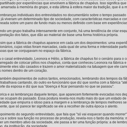
artilhado por experiências que envolvem a fábrica de chapéus. Isso significa qu
 amarrada à memória do grupo, e esta última à esfera maior da tradição, que é a 
embranças individuais dos entrevistados no documentário sobre o tempo passado 
 já viveram um determinado tipo de sociedade, com características marcadas e co
ineada sobre um pano de fundo mais ou menos definido com base em experiências 
ndo um grupo trabalha intensamente em conjunto, há uma tendência de criar esq
rpretação dos fatos, que dão ao material de base uma forma histórica própria.
ssim que a fábrica de chapéus aparece em cada um dos depoimentos: uma experiê
ionários, cujas vidas foram marcadas, cada qual de uma forma e intensidade partic
soas que se conjugavam no espaço da fábrica.
 o casal entrevistado, Leonora e Hélio, a fábrica de chapéus foi o cenário para o
arregado de colocar pêlos nos chapéus, conta que conheceu Leonora na fábrica e
lmente eles são casados e trazem o amor materializado na tatuagem que ele carre
s nomes dentro de um coração.
também depoimentos de outros tantos, emocionados, lembrando dos tempos da fábr
trabalhava cantando, do outro ex-funcionário que diz que sonha com a fábrica "até
rte da esposa e diz que sua "doença é ficar pensando no que se passou".
ábrica e as lembranças daquele tempo, que aparecem fortemente evocadas nos dep
 se ocupam do passado. Essa postura revela-nos muito mais do que um estado de 
iedade que empurra o idoso para a margem e a lembrança de tempos melhores se 
ente, que só parece ter significado se ele a recolher de outra época o alento.
poimento do segundo entrevistado, que fala que "só vai esquecer quando morrer"
rica e sobre sua função no processo de produção, revela-nos o fardo da memóri
er um membro ativo da sociedade, ele passa a ter uma função própria: a de lembrar
o, da instituição, da sociedade.