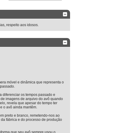
s, respeito aos idosos.
era móvel e dinâmica que representa o
 passado.
ra diferenciar os tempos passado e
a de imagens de arquivo do avô quando
o, revela que apesar do tempo ter
ue o avô ainda mantêm.
em preto e branco, remetendo-nos ao
r da fábrica e do processo de produção
informa que seu avô sempre usou o