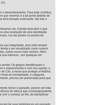
.31)
 o desnorteamento. Para este contribui,
 que vivemos é a tal ponto distinto de
teria tornado irrelevante. Isto traz o
mávamos ser, é tentar descobrir o que
os uma revelação de uma identidade
ais, nos faz perder os pontos de
na sua integridade, pois está sempre
o tenda a ser visualizado como nuvens
s, outras vezes mais visíveis. Além
 sua inteireza - por qualquer ser
 perder. Os gregos identificavam o
om o esquecimento e com seu oposto, a
e Clio, a musa que protege a História.
 fonte de imortalidade, é categoria
ortanto, precisa ser preservada para que
mente revive o passado, parece ser esta
periência de vida já que cronologicamente,
 unir o começo ao fim, de tranqüilizar
 evocam de suas lembranças um passado