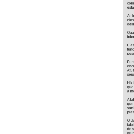
comp
está
As l
elas
del
Qua
inte
É a
func
pes
Para
enc
Atua
seu
Há 
que 
a mo
A f
que
soc
pres
O de
fáb
de s
grup