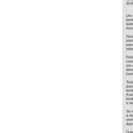
(Ecl
Um 
tamb
tudo
risc
Ness
som
par
refe
Poré
cond
em c
diss
hum
Toda
pas
lemb
A el
fund
o s
Se e
a do
vive
água
O p