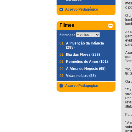
mes
o po
Acervo Pedagógico
O ch
lemb
tam
Filmes
As 
Filtrar por
garo
evi
01
A Invenção da Infância
pare
(285)
A co
02
Ilha das Flores (238)
que
"tem
03
Remédios do Amor (101)
04
A Alma do Negócio (65)
"tic
tic 
05
Vidas no Lixo (58)
Ou a
Acervo Pedagógico
"Eu 
sozi
Por 
ref
stat
Para
" A 
sob
abst