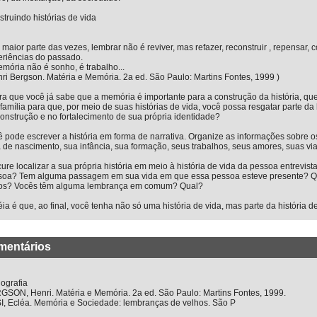
truindo histórias de vida
 maior parte das vezes, lembrar não é reviver, mas refazer, reconstruir , repensar,
eriências do passado.
mória não é sonho, é trabalho...
ri Bergson. Matéria e Memória. 2a ed. São Paulo: Martins Fontes, 1999 )
a que você já sabe que a memória é importante para a construção da história, qu
família para que, por meio de suas histórias de vida, você possa resgatar parte da 
onstrução e no fortalecimento de sua própria identidade?
 pode escrever a história em forma de narrativa. Organize as informações sobre os
 de nascimento, sua infância, sua formação, seus trabalhos, seus amores, suas vi
ure localizar a sua própria história em meio à história de vida da pessoa entrevis
soa? Tem alguma passagem em sua vida em que essa pessoa esteve presente? Q
tos? Vocês têm alguma lembrança em comum? Qual?
éia é que, ao final, você tenha não só uma história de vida, mas parte da história 
mentários
iografia
GSON, Henri. Matéria e Memória. 2a ed. São Paulo: Martins Fontes, 1999.
I, Ecléa. Memória e Sociedade: lembranças de velhos. São P