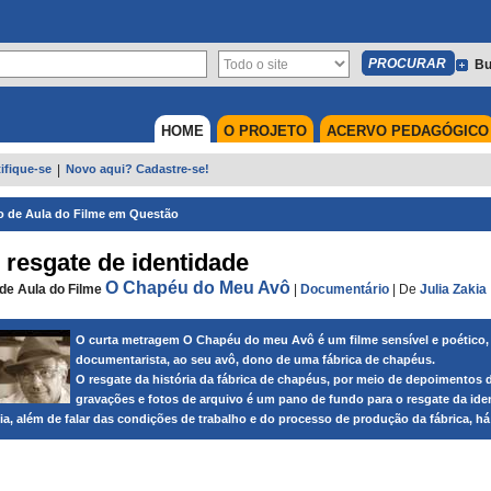
Bu
HOME
O PROJETO
ACERVO PEDAGÓGICO
ifique-se
|
Novo aqui? Cadastre-se!
o de Aula do Filme em Questão
resgate de identidade
O Chapéu do Meu Avô
de Aula do Filme
|
Documentário
|
De
Julia Zakia
O curta metragem O Chapéu do meu Avô é um filme sensível e poético,
documentarista, ao seu avô, dono de uma fábrica de chapéus.
O resgate da história da fábrica de chapéus, por meio de depoimentos 
gravações e fotos de arquivo é um pano de fundo para o resgate da ident
lia, além de falar das condições de trabalho e do processo de produção da fábrica, há