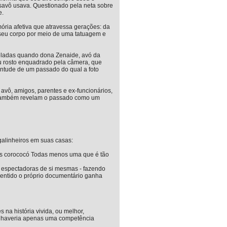
avô usava. Questionado pela neta sobre
e.
ria afetiva que atravessa gerações: da
 seu corpo por meio de uma tatuagem e
eladas quando dona Zenaide, avó da
eu rosto enquadrado pela câmera, que
ntude de um passado do qual a foto
o avô, amigos, parentes e ex-funcionários,
s também revelam o passado como um
galinheiros em suas casas:
tas corococó Todas menos uma que é tão
o espectadoras de si mesmas - fazendo
entido o próprio documentário ganha
 na história vivida, ou melhor,
s haveria apenas uma competência