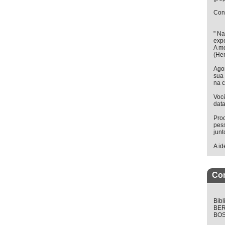
Cons
" Na
exp
A me
(Hen
Agor
sua 
na c
Você
data
Proc
pes
jun
A id
Co
Bibl
BER
BOS