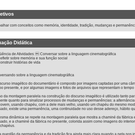
etivos
alhar com conceitos como memória, identidade, tradição, mudanças e permanência
uação Didática
üência de Atividades:  Conversar sobre a linguagem cinematográfica
fletir sobre memória e sua função social
nstruir histórias de vida
versando sobre a linguagem cinematográfica
iscurso imagético do documentário é composto por imagens captadas por uma câm
po presente, e por algumas imagens e fotos de arquivos que representam o tempo
o da montagem paralela na construção do discurso imagético é utilizado tanto pa
sente quanto para sinalizar processos de mudanças e permanências: a alternânci
 jovem, usando chapéu, com a dele mais velho, usando um chapéu do mesmo model
sado, existe uma permanência, uma continuidade no uso desse adereço, hábito q
esma dinâmica se repete na montagem paralela que mostra a chaminé da fábrica 
ado, e a chaminé da fábrica no presente, colorida assim como imagens do interio
 chapéus.
 questão da permanência e da tradição fica ainda mais clara quando a neta nos 