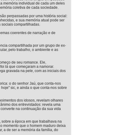
e a memória individual de cada um deles
memória coletiva de cada sociedade.
são perpassadas por uma história social:
nhecidas, e sua memória atual pode ser
sociais compartilhadas.
uemas coerentes de narração e de
ncia compartilhada por um grupo de ex-
ular, pelo trabalho, o ambiente e as
 começo de seu romance. Ele,
 foi lá que começaram a namorar.
ga gravada na pele, com as iniciais dos
ica: o do senhor Jaú, que conta-nos
 hoje" sic, e ainda o que conta-nos sobre
oimentos dos idosos, revelam olhares
ânimo dos entrevistados: revela uma
converte na continuação da sua vida
, sobre a época em que trabalhava na
a: no momento que o homem maduro deixa
, a de ser a memória da família, do