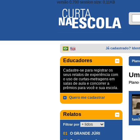
versão 0.700 session size: 0,11KB
Já cadastrado? Ident
Educadores
Plan
Cadastre-se para registrar os
Um 
seus relatos de experiência com
o uso de curtas-metragens em
Plano 
salas de aula e concorrer a
prêmios para você e sua escola.
Quero me cadastrar
Relatos
famí
Filtrar por
01
O GRANDE JÚRI