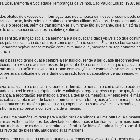
éa Bosi. Memória e Sociedade: lembranças de velhos. São Paulo: Edusp, 1987, pg
dos efeitos do excesso de informação que nos ameaça em nosso presente pode ser
ém, a noção, insistentemente afirmada nestas últimas décadas, de que o mundo em
 que o precedeu, além de transformar-se a um ritmo tão alucinante, que a história se 
o de uma espécie de amnésia coletiva, voluntária.
e sentido, a função social da memória é a de buscar signos visíveis do que costu
os pela constatação do contraste com o que já não somos . É como se buscássem
a tornar manejável nossa relação com um mundo que, movendo-se rapidamente dem
rência.
m o passado tende quase sempre a ser fugidio. Tende a ser quase irreconhecível 
icionado à visão e aos interesses do presente. O presente faz com que o passad
onstante mutação e movimento. Como constelações de estrelas às vezes encoberta
o, por sua amplitude e diversidade o passado foge à capacidade de apreensão - na
ano.
via, o passado é o principal suporte da identidade humana e como tal não pode se
sado esquecido com a própria morte. A mitologia grega expressa a preocupação c
rança, a recordação. Na mitologia grega a deusa da memória, Mnemosyne, é mãe d
as cabia a tarefa maior de fazer do homem um ser eterno, pois a "a memória por ser
amental do ser, matéria prima da vida, imperativo da sobrevivência". A memória, p
er humano não perca a consciência de si mesmo.
xiste uma memória voltada para a ação, feita de hábitos, e uma outra que simples
s mais velhos, já libertos das atividades profissionais e familiares e com mais ex
ram mais do que os demais membros da família. Ao idoso é dada a função social de
s revoltas do presente, alargando suas margens.
ersonagem principal do documentário e os demais entrevistados são idosos que