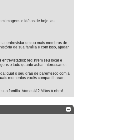
 com imagens e idéias de hoje, as
e tal entrevistar um ou mais membros de
história de sua família e com isso, ajudar
 entrevistados: registrem seu local e
agens e tudo quanto achar interessante.
tada: qual o seu grau de parentesco com a
uais momentos vocês compartilharam
de sua família. Vamos lá? Mãos à obra!