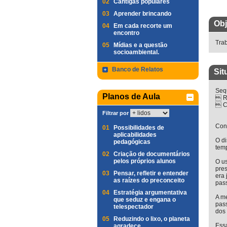
02
Cantigas populares
03
Aprender brincando
Obj
04
Em cada recorte um
encontro
Trab
05
Mídias e a questão
socioambiental.
Banco de Relatos
Sit
Seq
Planos de Aula
 Re
 Co
Filtrar por
Con
01
Possibilidades de
aplicabilidades
O d
pedagógicas
tem
02
Criação de documentários
pelos próprios alunos
O us
pre
03
Pensar, refletir e entender
era
as raízes do preconceito
pas
04
Estratégia argumentativa
A m
que seduz e engana o
pass
telespectador
dos
05
Reduzindo o lixo, o planeta
Essa
agradece