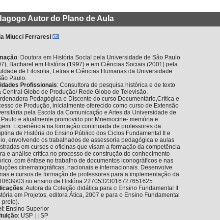
agogo Autor do Plano de Aula
la Miucci Ferraresi
mação
:
Doutora em História Social pela Universidade de São Paulo
7), Bacharel em História (1997) e em Ciências Sociais (2001) pela
uldade de Filosofia, Letras e Ciências Humanas da Universidade
São Paulo.
vidades Profissionais
:
Consultora de pesquisa histórica e de texto
a Central Globo de Produção/ Rede Globo de Televisão.
rdenadora Pedagógica e Discente do curso Documentário,Crítica e
cesso de Produção, inicialmente oferecido como curso de Extensão
ersitária pela Escola da Comunicação e Artes da Universidade de
 Paulo e atualmente promovido por Mnemocine- memória e
gem. Experiência na formação continuada de professores da
iplina de História do Ensino Público dos Ciclos Fundamental II e
io, envolvendo os trabalhados de assessoria pedagógica e aulas
stradas em cursos e oficinas que visam a formação da competência
ora e análise crítica no processo de construção do conhecimento
órico, com ênfase no trabalho de documentos iconográficos e nas
uções cinematográficas, nacionais e internacionais. Desenvolve
inas e cursos de formação de professores para a implementação da
 10639/03 no ensino de História.22705323016727651625
licações
:
Autora da Coleção didática para o Ensino Fundamental II
stória em Projetos, editora Ática, 2007 e para o Ensino Fundamental
o prelo).
el
:
Ensino Superior
ituição
:
USP | | SP