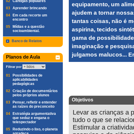
02
Cantigas populares
equipamento, um alime
03
Aprender brincando
ajudem a tornar nossa
04
Em cada recorte um
encontro
tantas coisas, não é m
05
Mídias e a questão
aspirina, tecidos sintét
socioambiental.
gama de possibilidades
Banco de Relatos
imaginação e pesquisa
julgamos malucos... En
Planos de Aula
Filtrar por
01
Possibilidades de
aplicabilidades
pedagógicas
02
Criação de documentários
pelos próprios alunos
Objetivos
03
Pensar, refletir e entender
as raízes do preconceito
Levar as crianças a 
04
Estratégia argumentativa
que seduz e engana o
tudo o que se relac
telespectador
Estimular a criativid
05
Reduzindo o lixo, o planeta
agradece