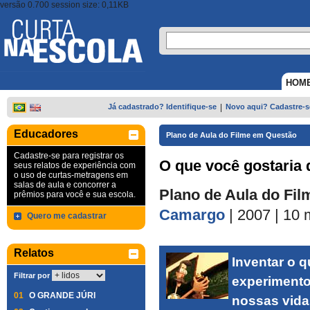
versão 0.700 session size: 0,11KB
HOM
Já cadastrado? Identifique-se
|
Novo aqui? Cadastre-s
Educadores
Plano de Aula do Filme em Questão
Cadastre-se para registrar os
O que você gostaria 
seus relatos de experiência com
o uso de curtas-metragens em
salas de aula e concorrer a
Plano de Aula do Fil
prêmios para você e sua escola.
Camargo
| 2007
| 10 
Quero me cadastrar
Relatos
Inventar o 
Filtrar por
experimento
01
O GRANDE JÚRI
nossas vida