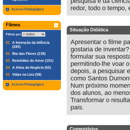
pesquisa e da ciênci
redor, todo o tempo,
Acervo Pedagógico
Filmes
Situação Didática
Filtrar por
Apresentar o filme p
01
A Invenção da Infância
(285)
gostaria de inventar
02
Ilha das Flores (238)
formular sua resposta
03
Remédios do Amor (101)
permitindo-lhe voar o
04
A Alma do Negócio (65)
depois, a pesquisar e
05
Vidas no Lixo (58)
como Santos Dumont,
Num próximo momento
Acervo Pedagógico
dos alunos, ao menos
Transformar o result
pais.
Comentários