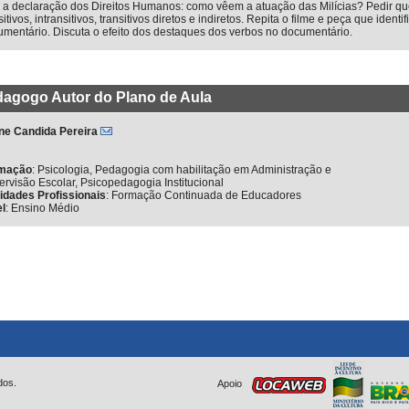
 a declaração dos Direitos Humanos: como vêem a atuação das Milícias? Pedir qu
sitivos, intransitivos, transitivos diretos e indiretos. Repita o filme e peça que ident
mentário. Discuta o efeito dos destaques dos verbos no documentário.
agogo Autor do Plano de Aula
ane Candida Pereira
mação
:
Psicologia, Pedagogia com habilitação em Administração e
rvisão Escolar, Psicopedagogia Institucional
vidades Profissionais
:
Formação Continuada de Educadores
el
:
Ensino Médio
dos.
Apoio