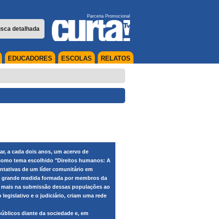
Parceria Promocional
sca detalhada
EDUCADORES
ESCOLAS
RELATOS
r, a cada dois anos, um acervo de
e como tema escolhido "Direitos humanos: A
tentativas de um líder comunitário em
 em grande medida formada por membros da
a mais na submissão dessas populações ao
legislativo e o judiciário, criam uma rede
públicos diante da sociedade e, em