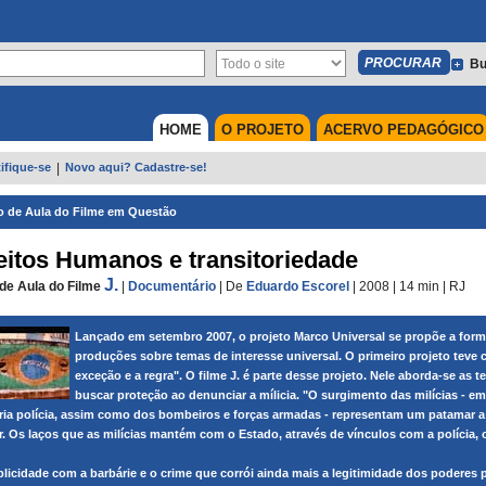
Bu
HOME
O PROJETO
ACERVO PEDAGÓGICO
ifique-se
|
Novo aqui? Cadastre-se!
o de Aula do Filme em Questão
eitos Humanos e transitoriedade
J.
de Aula do Filme
|
Documentário
|
De
Eduardo Escorel
| 2008
| 14 min
|
RJ
Lançado em setembro 2007, o projeto Marco Universal se propõe a forma
produções sobre temas de interesse universal. O primeiro projeto tev
exceção e a regra". O filme J. é parte desse projeto. Nele aborda-se as 
buscar proteção ao denunciar a mílicia. "O surgimento das milícias -
ria polícia, assim como dos bombeiros e forças armadas - representam um patamar 
or. Os laços que as milícias mantém com o Estado, através de vínculos com a polícia, o 
licidade com a barbárie e o crime que corrói ainda mais a legitimidade dos poderes 