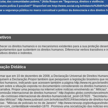
icular, das comunidades pobres." (Atila Roque em "Segurança, direitos e violência:
outra polícia é possível?" Disponível em http://www.social.org.br/relatorio%20dh%20
ar a segurança pública no marco conceitual e político da democracia e dos direitos
etivos
ecer os direitos humanos e os mecanismos existentes para a sua proteção desenvo
ortamentos que sustentem os direitos humanos. Diferenciar verbos transitivos e int
sitivos diretos e indiretos.
uação Didática
ormar que em 10 de dezembro de 2008, a Declaração Universal de Direitos Human
quisem a Declaração.Propor também que pesquisem a legislação brasileira que r
itos humanos, indicando que acessem também a página http://www.mj.gov.br/sedh/ct/
litam sobre a situação exposta no documentário considerando os direitos humano
arrativa. Propor uma pesquisa na internet sobre notícias envolvendo as " Milícias"
omissão internacional de direitos humanos": http://oglobo.globo.com/rio/ancelmo/r
-de-comissao-internacional-de-direitos-humanos&cod_post=167820 . "Secretaria 
das Milícias": http://www.jusbrasil.com.br/noticias/935144/secretaria-de-direitos-
cias . "Milicias de policiais no rio de Janeiro": http://www.nevusp.org/portugues/ind
ion=com_content&task=view&id=1870 . Promova uma socialização das notícias en