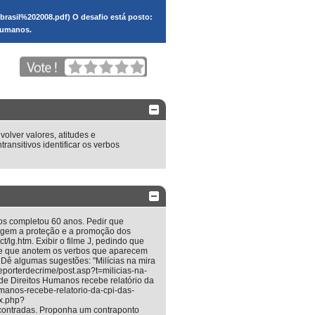
brasil%202008.pdf) O desafio está posto:
 humanos.
lver valores, atitudes e
ransitivos identificar os verbos
os completou 60 anos. Pedir que
egem a proteção e a promoção dos
lg.htm. Exibir o filme J, pedindo que
s e que anotem os verbos que aparecem
. Dê algumas sugestões: "Milícias na mira
eporterdecrime/post.asp?t=milicias-na-
de Direitos Humanos recebe relatório da
humanos-recebe-relatorio-da-cpi-das-
ex.php?
contradas. Proponha um contraponto