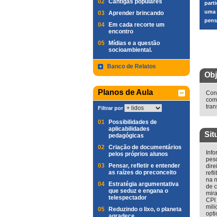
02
Cantigas populares
part
uma 
03
Aprender brincando
pens
04
Em cada recorte um
encontro
05
Mídias e a questão
socioambiental.
Banco de Relatos
Obj
Planos de Aula
Conh
comp
tran
Filtrar por
01
Possibilidades de
aplicabilidades
Sit
pedagógicas
02
Criação de documentários
Inf
pelos próprios alunos
pes
03
Pensar, refletir e entender
dire
as raízes do preconceito
ref
na n
04
Estratégia argumentativa
de c
que seduz e engana o
mira
telespectador
CPI 
mili
05
Reduzindo o lixo, o planeta
opt
agradece