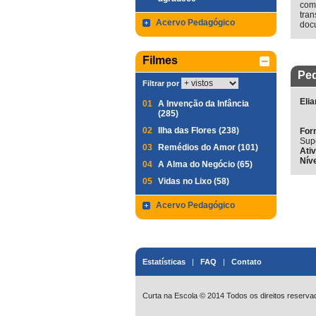
com
tran
Acervo Pedagógico
docu
Filmes
Ped
Filtrar por
Eli
01
A Invenção da Infância
(285)
02
Ilha das Flores (238)
For
Supe
03
Remédios do Amor (101)
Ati
Nív
04
A Alma do Negócio (65)
05
Vidas no Lixo (58)
Acervo Pedagógico
Estatísticas
|
FAQ
|
Contato
Curta na Escola © 2014 Todos os direitos reserva