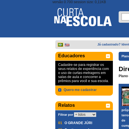
versão 0.700 session size: 0,11KB
Já cadastrado? Ident
Educadores
Plan
Cadastre-se para registrar os
Dir
seus relatos de experiência com
o uso de curtas-metragens em
Plano 
salas de aula e concorrer a
prêmios para você e sua escola.
Quero me cadastrar
Relatos
próp
Filtrar por
terr
de
01
O GRANDE JÚRI
cump