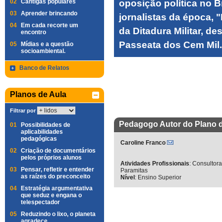
02
Cantigas populares
oposição política no B
03
Aprender brincando
jornalistas da época,
04
Em cada recorte um
da Ditadura Militar, d
encontro
Passeata dos Cem Mil.
05
Mídias e a questão
socioambiental.
Banco de Relatos
Planos de Aula
Filtrar por
Pedagogo Autor do Plano 
01
Possibilidades de
aplicabilidades
pedagógicas
Caroline Franco
02
Criação de documentários
pelos próprios alunos
Atividades Profissionais
:
Consultora
03
Pensar, refletir e entender
Paramitas
as raízes do preconceito
Nível
:
Ensino Superior
04
Estratégia argumentativa
que seduz e engana o
telespectador
05
Reduzindo o lixo, o planeta
agradece