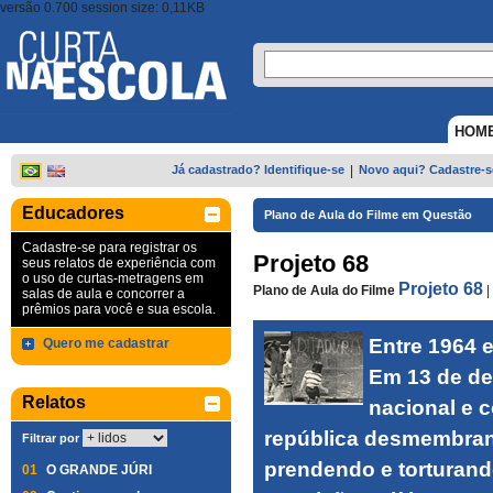
versão 0.700 session size: 0,11KB
HOM
Já cadastrado? Identifique-se
|
Novo aqui? Cadastre-s
Educadores
Plano de Aula do Filme em Questão
Cadastre-se para registrar os
Projeto 68
seus relatos de experiência com
o uso de curtas-metragens em
Projeto 68
Plano de Aula do Filme
|
salas de aula e concorrer a
prêmios para você e sua escola.
Entre 1964 e
Quero me cadastrar
Em 13 de de
Relatos
nacional e 
república desmembran
Filtrar por
prendendo e torturand
01
O GRANDE JÚRI