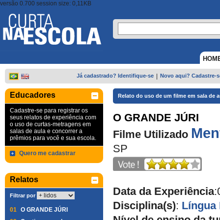
versão 0.700 session size: 0,11KB
HOM
Já cadastrado? Identifique-se
|
Novo aqui? Cadastre-s
Educadores
Relato do uso de um filme em sala de a
Cadastre-se para registrar os
O GRANDE JÚRI
seus relatos de experiência com
o uso de curtas-metragens em
Ment
salas de aula e concorrer a
Filme Utilizado
prêmios para você e sua escola.
SP
Quero me cadastrar
Relatos
Data da Experiência
:
Filtrar por
Disciplina(s)
:
Língua
01
O GRANDE JÚRI