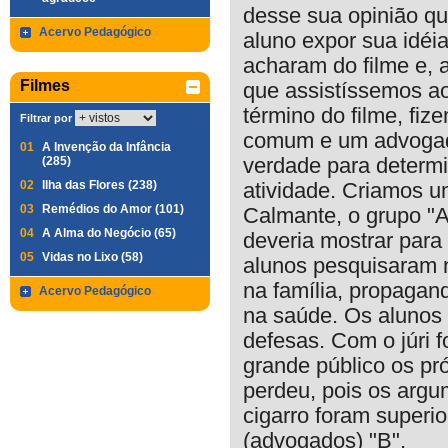
desse sua opinião qu
Acervo Pedagógico
aluno expor sua idé
acharam do filme e, a
Filmes
que assistíssemos ao
término do filme, fi
Filtrar por
comum e um advogad
01
A Invenção da Infância
(285)
verdade para determi
02
Ilha das Flores (238)
atividade. Criamos u
03
Remédios do Amor (101)
Calmante, o grupo "A
04
A Alma do Negócio (65)
deveria mostrar para
05
Vidas no Lixo (58)
alunos pesquisaram n
na família, propaga
Acervo Pedagógico
na saúde. Os alunos
defesas. Com o júri
grande público os pró
perdeu, pois os argu
cigarro foram superi
(advogados) "B".