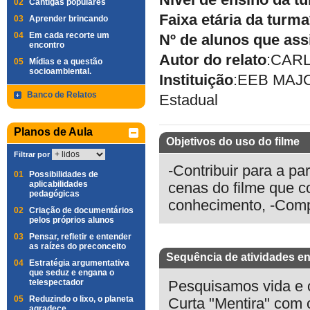
Nível de ensino da t
02
Cantigas populares
Faixa etária da turma
03
Aprender brincando
04
Em cada recorte um
Nº de alunos que ass
encontro
Autor do relato
:
CARL
05
Mídias e a questão
socioambiental.
Instituição
:
EEB MAJO
Banco de Relatos
Estadual
Planos de Aula
Objetivos do uso do filme
Filtrar por
-Contribuir para a pa
01
Possibilidades de
aplicabilidades
cenas do filme que c
pedagógicas
conhecimento, -Comp
02
Criação de documentários
pelos próprios alunos
03
Pensar, refletir e entender
as raízes do preconceito
Sequência de atividades en
04
Estratégia argumentativa
que seduz e engana o
telespectador
Pesquisamos vida e o
05
Reduzindo o lixo, o planeta
Curta "Mentira" com 
agradece