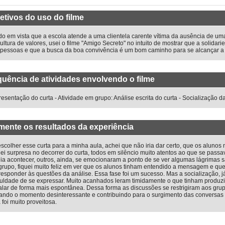
etivos do uso do filme
o em vista que a escola atende a uma clientela carente vítima da ausência de um
ultura de valores, usei o filme "Amigo Secreto" no intuito de mostrar que a solida
 pessoas e que a busca da boa convivência é um bom caminho para se alcançar a
uência de atividades envolvendo o filme
resentação do curta - Atividade em grupo: Análise escrita do curta - Socialização d
ente os resultados da experiência
scolher esse curta para a minha aula, achei que não iria dar certo, que os alunos n
ei surpresa no decorrer do curta, todos em silêncio muito atentos ao que se passa
ia acontecer, outros, ainda, se emocionaram a ponto de se ver algumas lágrimas s
grupo, fiquei muito feliz em ver que os alunos tinham entendido a mensagem e 
esponder às questões da análise. Essa fase foi um sucesso. Mas a socialização, já
culdade de se expressar. Muito acanhados leram timidamente o que tinham produzid
alar de forma mais espontânea. Dessa forma as discussões se restrigiram aos grupo
ando o momento desinteressante e contribuindo para o surgimento das conversas p
 foi muito proveitosa.