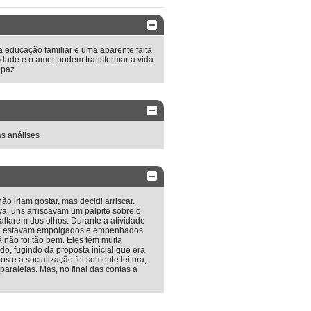
a educação familiar e uma aparente falta
riedade e o amor podem transformar a vida
 paz.
as análises
ão iriam gostar, mas decidi arriscar.
va, uns arriscavam um palpite sobre o
altarem dos olhos. Durante a atividade
que estavam empolgados e empenhados
 não foi tão bem. Eles têm muita
o, fugindo da proposta inicial que era
s e a socialização foi somente leitura,
aralelas. Mas, no final das contas a