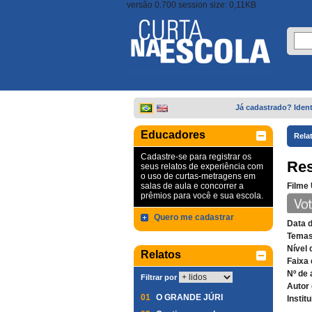
versão 0.700 session size: 0,11KB
Já cadastrado? Ident
Educadores
Rela
Cadastre-se para registrar os
Res
seus relatos de experiência com
o uso de curtas-metragens em
salas de aula e concorrer a
Filme 
prêmios para você e sua escola.
Quero me cadastrar
Data 
Temas
Nível 
Relatos
Faixa 
Nº de 
Filtrar por
Autor 
01
O GRANDE JÚRI
Instit