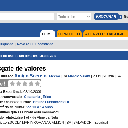
Bu
HOME
O PROJETO
ACERVO PEDAGÓGICO
ifique-se
|
Novo aqui? Cadastre-se!
to do uso de um filme em sala de aula
gate de valores
Amigo Secreto
Utilizado
|
Ficção
|
De
Marcio Salem
| 2004
| 28 min
|
SP
da Experiência
:
03/10/2009
 transversais
:
Cidadania
,
Ética
de ensino da turma*
:
Ensino Fundamental II
etária da turma*
:
de 10 a 14 anos
alunos que assitiram esta sessão
:
24
do relato
:
Edna Felix de Almeida Neta
uição
:
ESCOLA MARIA ROMANA CALMON
|
BA | SALVADOR
|
Estadual