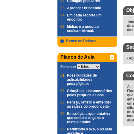
02
Cantigas populares
03
Aprender brincando
Obj
04
Em cada recorte um
encontro
Tend
de c
05
Mídias e a questão
das
socioambiental.
Banco de Relatos
Seq
Planos de Aula
- Ap
Filtrar por
Com
01
Possibilidades de
aplicabilidades
pedagógicas
Ao e
02
Criação de documentários
Fiqu
pelos próprios alunos
que 
em 
03
Pensar, refletir e entender
em r
as raízes do preconceito
difi
de f
04
Estratégia argumentativa
torn
que seduz e engana o
aula
telespectador
05
Reduzindo o lixo, o planeta
agradece