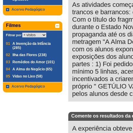
As atividades começ
Acervo Pedagógico
trancos e barrancos:
Com o título do fragm
Filmes
durante o Estado Nov
propaganda até os dia
Filtrar por
metragem "A Alma Do 
01
A Invenção da Infância
(285)
com os alunos expon
02
Ilha das Flores (238)
exposições dos aluno
03
Remédios do Amor (101)
partes : 1) Foi pedi
04
A Alma do Negócio (65)
mínimo 5 linhas, ace
05
Vidas no Lixo (58)
incentivados a criar
próprio " GETÚLIO V
Acervo Pedagógico
pelos alunos desde cel
Comente os resultados da 
A experiência obteve 