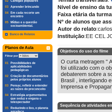
Temas transversais
:
02
Cantigas populares
Nível de ensino da t
03
Aprender brincando
04
Em cada recorte um
Faixa etária da turma
encontro
Nº de alunos que ass
05
Mídias e a questão
socioambiental.
Autor do relato
:
carlo
Banco de Relatos
Instituição
:
EE CEL 
Planos de Aula
Objetivos do uso do filme
Filtrar por
O curta metragem "
01
Possibilidades de
aplicabilidades
foi utilizado com o ob
pedagógicas
debaterem sobre a s
02
Criação de documentários
Brasil , interligando
pelos próprios alunos
03
Pensar, refletir e entender
Imprensa e Propagand
as raízes do preconceito
04
Estratégia argumentativa
que seduz e engana o
telespectador
Sequência de atividades en
05
Reduzindo o lixo, o planeta
agradece