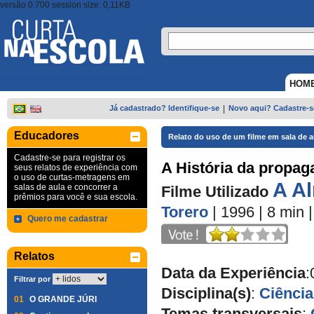
versão 0.700 session size: 0,11KB
HOM
Já cadastrado? Identifique-se
|
Novo aqui? Cadastre-s
Educadores
Relato do uso de um filme em sala de a
Cadastre-se para registrar os
A História da propaga
seus relatos de experiência com
o uso de curtas-metragens em
A A
salas de aula e concorrer a
Filme Utilizado
prêmios para você e sua escola.
Torero
| 1996
| 8 min
Quero me cadastrar
Relatos
Data da Experiência
:
Filtrar por
Disciplina(s)
:
Ciência
01
O GRANDE JÚRI