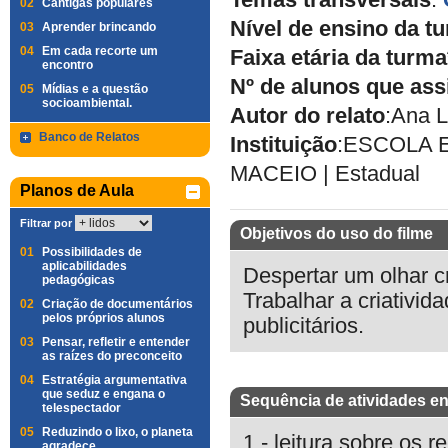
Temas transversais
:
02
Cantigas populares
Nível de ensino da t
03
Aprender brincando
04
Em cada recorte um
Faixa etária da turma
encontro
Nº de alunos que ass
05
Mídias e a questão
socioambiental.
Autor do relato
:
Ana L
Banco de Relatos
Instituição
:
ESCOLA 
MACEIO
|
Estadual
Planos de Aula
Filtrar por
Objetivos do uso do filme
01
Possibilidades de
aplicabilidades
Despertar um olhar cr
pedagógicas
Trabalhar a criativida
02
Criação de documentários
pelos próprios alunos
publicitários.
03
Pensar, refletir e entender
as raízes do preconceito
04
Estratégia argumentativa
que seduz e engana o
Sequência de atividades en
telespectador
05
Reduzindo o lixo, o planeta
1 - leitura sobre os r
agradece