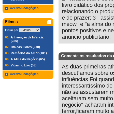
livro didático dos pr
Acervo Pedagógico
relacionando o produ
e de prazer; 3 - assi
Filmes
meow" e "a alma do n
pontos positivos e n
Filtrar por
anúncio publicitário.
01
A Invenção da Infância
(285)
02
Ilha das Flores (238)
03
Remédios do Amor (101)
Comente os resultados da 
04
A Alma do Negócio (65)
05
Vidas no Lixo (58)
As duas primeiras at
descutíamos sobre os
Acervo Pedagógico
influências.Foi quand
interessantíssimo de 
não se assustarem mu
aceitaram sem muito
negócio" acharam in
terror,ficaram muito