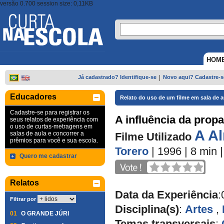
versão 0.700 session size: 0,11KB
HOM
Já cadastrado? Identifique-se
|
Novo aqui? Cadastre-s
Educadores
Relato do uso de um filme em sala de a
Cadastre-se para registrar os
A influência da prop
seus relatos de experiência com
o uso de curtas-metragens em
A A
salas de aula e concorrer a
Filme Utilizado
prêmios para você e sua escola.
Torero
| 1996
| 8 min
Quero me cadastrar
Relatos
Data da Experiência
:
Filtrar por
Disciplina(s)
:
Artes
,
01
O GRANDE JÚRI