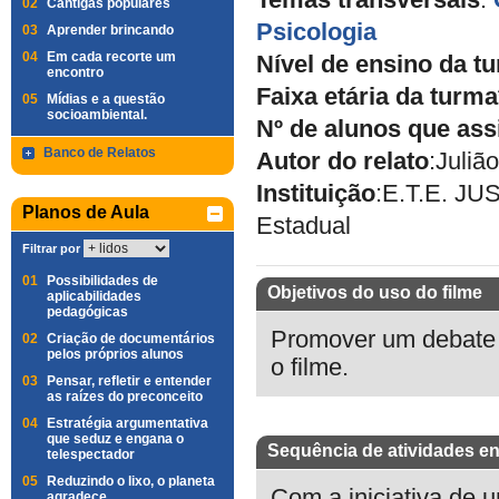
Temas transversais
:
02
Cantigas populares
Psicologia
03
Aprender brincando
04
Em cada recorte um
Nível de ensino da t
encontro
Faixa etária da turma
05
Mídias e a questão
socioambiental.
Nº de alunos que ass
Banco de Relatos
Autor do relato
:
Juliã
Instituição
:
E.T.E. J
Planos de Aula
Estadual
Filtrar por
01
Possibilidades de
Objetivos do uso do filme
aplicabilidades
pedagógicas
Promover um debate l
02
Criação de documentários
pelos próprios alunos
o filme.
03
Pensar, refletir e entender
as raízes do preconceito
04
Estratégia argumentativa
que seduz e engana o
Sequência de atividades en
telespectador
05
Reduzindo o lixo, o planeta
Com a iniciativa de 
agradece