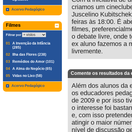
criamos um cineclube
Acervo Pedagógico
Juscelino Kubitschek
feiras às 18:00. É ab
Filmes
filmes, preferencialm
Filtrar por
o debate livre, onde
ex aluno fazemos a 
01
A Invenção da Infância
(285)
livremente.
02
Ilha das Flores (238)
03
Remédios do Amor (101)
04
A Alma do Negócio (65)
Comente os resultados da 
05
Vidas no Lixo (58)
Além dos alunos da e
Acervo Pedagógico
os educadores pedagóg
de 2009 e por isso t
o interesse foi bast
e, com isso pretende
atingir o maior núme
nível de discussão g