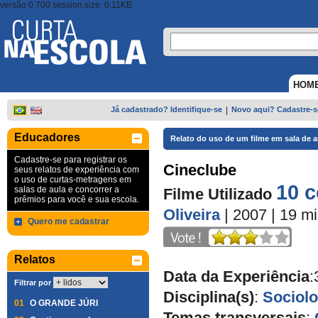
versão 0.700 session size: 0,11KB
HOM
Já cadastrado? Identifique-se
|
Novo aqui? Cadastre-s
Educadores
Relato do uso de um filme em sala de a
Cadastre-se para registrar os
Cineclube
seus relatos de experiência com
o uso de curtas-metragens em
10 
salas de aula e concorrer a
Filme Utilizado
prêmios para você e sua escola.
Oliveira
| 2007
| 19 m
Quero me cadastrar
Relatos
Data da Experiência
:
Filtrar por
Disciplina(s)
:
Sociolo
01
O GRANDE JÚRI