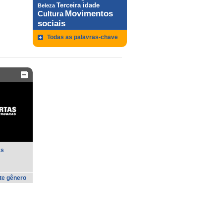
Terceira idade
Beleza
Movimentos
Cultura
sociais
Todas as palavras-chave
as
te gênero