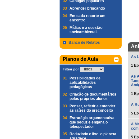
02
Cantigas populares
03
Aprender brincando
04
Em cada recorte um
encontro
05
Mídias e a questão
socioambiental.
Banco de Relatos
An
As L
Planos de Aula
1 Ep
Filtrar por
As A
01
Possibilidades de
Tamp
aplicabilidades
Ami
pedagógicas
1 Ep
02
Criação de documentários
pelos próprios alunos
A Ru
03
Pensar, refletir e entender
as raízes do preconceito
5 Ep
04
Estratégia argumentativa
que seduz e engana o
A Ma
telespectador
com 
05
Reduzindo o lixo, o planeta
5 Ep
agradece