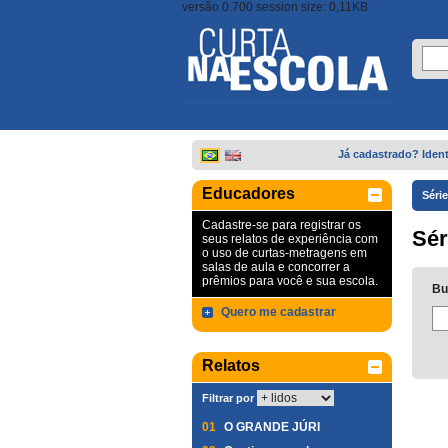
versão 0.700 session size: 0,11KB
Já cadastrado? Ident
Educadores
Séri
Cadastre-se para registrar os
Sér
seus relatos de experiência com
o uso de curtas-metragens em
salas de aula e concorrer a
prêmios para você e sua escola.
Bu
Quero me cadastrar
Relatos
Filtrar por
01
O GRANDE JÚRI