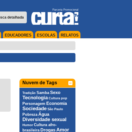
Parceria Promocional
sca detalhada
EDUCADORES
ESCOLAS
RELATOS
Nuvem de Tags
Sexo
Samba
Tradição
Tecnologia
Cultura pop
Economia
Personagem
Sociedade
São Paulo
Água
Pobreza
Diversidade sexual
Cultura afro-
Humor
Amor
Drogas
brasileira