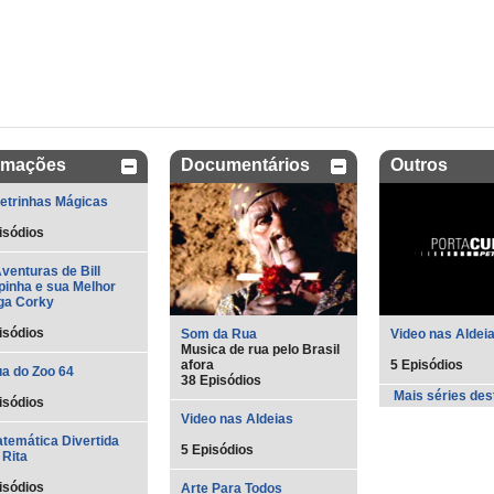
imações
Documentários
Outros
etrinhas Mágicas
isódios
venturas de Bill
inha e sua Melhor
ga Corky
isódios
Som da Rua
Video nas Aldei
Musica de rua pelo Brasil
afora
5 Episódios
a do Zoo 64
38 Episódios
Mais séries des
isódios
Video nas Aldeias
temática Divertida
5 Episódios
Rita
isódios
Arte Para Todos