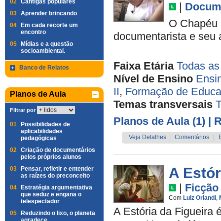
02
Cantigas populares
|
Docume
03
Aprender brincando
O Chapéu 
04
Em cada recorte um
encontro
documentarista e seu a
05
Mídias e a questão
socioambiental.
Faixa Etária
Todas as
Banco de Relatos
Nível de Ensino
Ensi
II
,
Formação de Educa
Planos de Aula
Temas transversais
Filtrar por
Planos de Aula (1)
| 
01
Possibilidades de
aplicabilidades
Veja Detalhes
|
Comentários
|
pedagógicas
02
Criação de documentários
pelos próprios alunos
A Estór
03
Pensar, refletir e entender
as raízes do preconceito
|
Ficção
04
Estratégia argumentativa
que seduz e engana o
Com
Luiz Orlandi
,
telespectador
A Estória da Figueira
05
Reduzindo o lixo, o planeta
agradece