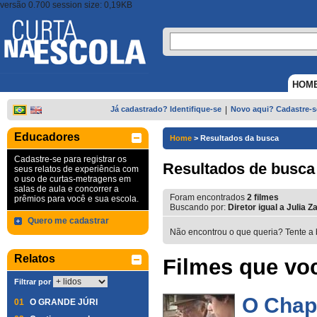
versão 0.700 session size: 0,19KB
HOM
Já cadastrado? Identifique-se
|
Novo aqui? Cadastre-s
Educadores
Home
>
Resultados da busca
Cadastre-se para registrar os
Resultados de busca
seus relatos de experiência com
o uso de curtas-metragens em
salas de aula e concorrer a
Foram encontrados
2
filmes
prêmios para você e sua escola.
Buscando por:
Diretor igual a Julia Z
Quero me cadastrar
Não encontrou o que queria? Tente a 
Relatos
Filmes que voc
Filtrar por
O Chap
01
O GRANDE JÚRI