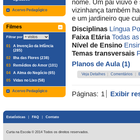
nome. Um pai viúvo e 
vizinhança também hab
Acervo Pedagógico
e um jardineiro que cui
Filmes
Disciplinas
Língua Po
Faixa Etária
Todas as
Filtrar por
Nível de Ensino
Ensi
01
A Invenção da Infância
(285)
Temas transversais
P
02
Ilha das Flores (238)
Planos de Aula (1)
03
Remédios do Amor (101)
04
A Alma do Negócio (65)
Veja Detalhes
|
Comentários
|
05
Vidas no Lixo (58)
Acervo Pedagógico
Páginas:
1
Exibir r
Estatísticas
|
FAQ
|
Contato
Curta na Escola © 2014 Todos os direitos reservados.