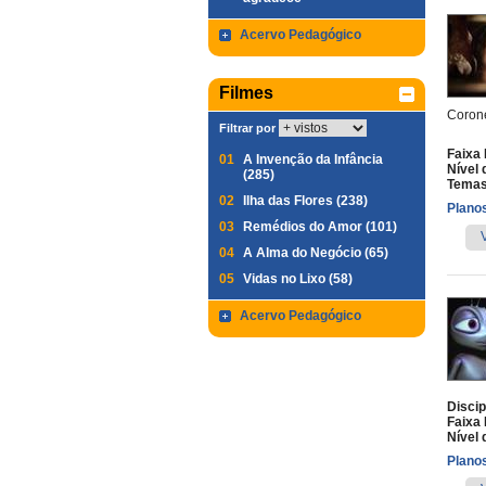
Acervo Pedagógico
Filmes
Corone
Filtrar por
Faixa 
01
A Invenção da Infância
Nível 
(285)
Temas
02
Ilha das Flores (238)
Planos
03
Remédios do Amor (101)
04
A Alma do Negócio (65)
05
Vidas no Lixo (58)
Acervo Pedagógico
Discip
Faixa 
Nível 
Planos