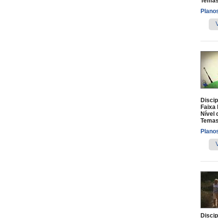
Temas
Planos
Discip
Faixa 
Nível 
Temas
Planos
Discip