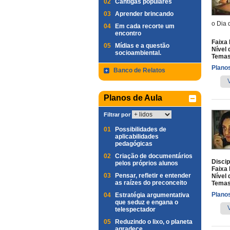
02
Cantigas populares
03
Aprender brincando
o Dia 
04
Em cada recorte um
encontro
Faixa 
05
Mídias e a questão
Nível 
socioambiental.
Temas
Planos
Banco de Relatos
Planos de Aula
Filtrar por
01
Possibilidades de
aplicabilidades
pedagógicas
02
Criação de documentários
Discip
pelos próprios alunos
Faixa 
03
Pensar, refletir e entender
Nível 
as raízes do preconceito
Temas
Planos
04
Estratégia argumentativa
que seduz e engana o
telespectador
05
Reduzindo o lixo, o planeta
agradece