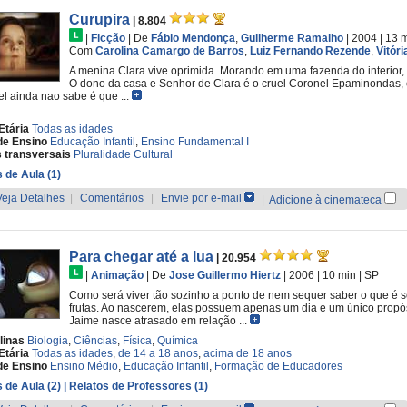
Curupira
| 8.804
|
Ficção
|
De
Fábio Mendonça
,
Guilherme Ramalho
| 2004
| 13 
Com
Carolina Camargo de Barros
,
Luiz Fernando Rezende
,
Vitór
A menina Clara vive oprimida. Morando em uma fazenda do interior,
O dono da casa e Senhor de Clara é o cruel Coronel Epaminondas, 
l ainda nao sabe é que ...
Etária
Todas as idades
de Ensino
Educação Infantil
,
Ensino Fundamental I
 transversais
Pluralidade Cultural
 de Aula (1)
Veja Detalhes
|
Comentários
|
Envie por e-mail
|
Adicione à cinemateca
Para chegar até a lua
| 20.954
|
Animação
|
De
Jose Guillermo Hiertz
| 2006
| 10 min
|
SP
Como será viver tão sozinho a ponto de nem sequer saber o que é 
frutas. Ao nascerem, elas possuem apenas um dia e um único propósi
Jaime nasce atrasado em relação ...
linas
Biologia
,
Ciências
,
Física
,
Química
Etária
Todas as idades
,
de 14 a 18 anos
,
acima de 18 anos
de Ensino
Ensino Médio
,
Educação Infantil
,
Formação de Educadores
 de Aula (2)
| Relatos de Professores (1)