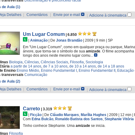
 transversais
Discriminação e preconceito racial
 de Aula (1)
Veja Detalhes
|
Comentários
|
Envie por e-mail
|
Adicione à cinemateca
Um Lugar Comum
| 6.850
|
Animação
|
De
Jonas Brandão
| 2009
| 9 min
|
SP
Em "Um Lugar Comum", como em qualquer praça ou parque, Marina
árvore, que torna-se o símbolo de sua
amizade
. O filme acompanha 
longo dos anos neste mesmo lugar comu...
linas
Biologia
,
Ciências
,
Ciências Sociais
,
Filosofia
,
Sociologia
Etária
a partir de 14 anos
,
de 7 a 10 anos
,
de 10 a 14 anos
,
de 14 a 18 anos
de Ensino
Ensino Médio
,
Ensino Fundamental I
,
Ensino Fundamental II
,
Educação 
 transversais
Comunicação
 de Aula (2)
Veja Detalhes
|
Comentários
|
Envie por e-mail
|
Adicione à cinemateca
Carreto
| 3.319
|
Ficção
|
De
Cláudio Marques
,
Marília Hughes
| 2009
| 12 min
|
Com
Edna Bulcão
,
Ronaldo Batista dos Santos
,
Stephanie Vitória
Tinho conhece Stephanie. Uma
amizade
se inicia.
linas
Filosofia