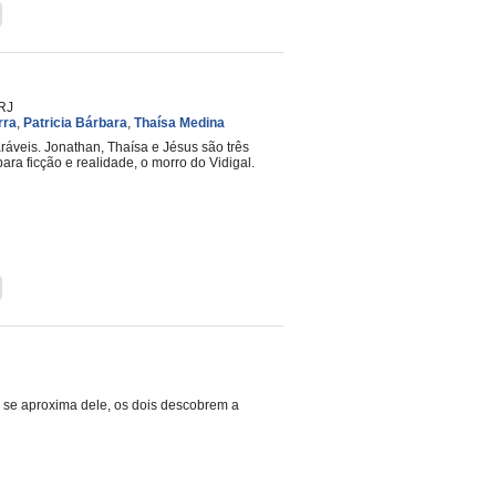
RJ
rra
,
Patricia Bárbara
,
Thaísa Medina
ráveis. Jonathan, Thaísa e Jésus são três
a ficção e realidade, o morro do Vidigal.
 se aproxima dele, os dois descobrem a