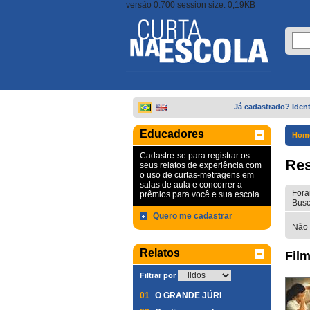
versão 0.700 session size: 0,19KB
Já cadastrado? Ident
Educadores
Hom
Cadastre-se para registrar os
Res
seus relatos de experiência com
o uso de curtas-metragens em
salas de aula e concorrer a
Fora
prêmios para você e sua escola.
Busc
Quero me cadastrar
Não 
Relatos
Film
Filtrar por
01
O GRANDE JÚRI