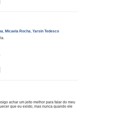
ha
,
Micaela Rocha
,
Yarsin Tedesco
la.
s
igo achar um jeito melhor para falar do meu
ecer que eu existo, mas nunca quando ele