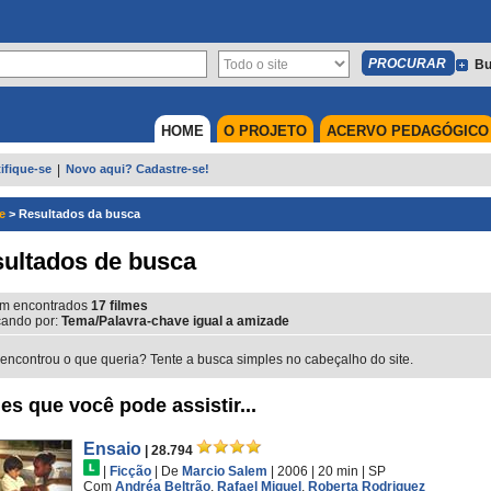
Bu
HOME
O PROJETO
ACERVO PEDAGÓGICO
ifique-se
|
Novo aqui? Cadastre-se!
e
>
Resultados da busca
ultados de busca
m encontrados
17
filmes
ando por:
Tema/Palavra-chave igual a amizade
encontrou o que queria? Tente a busca simples no cabeçalho do site.
es que você pode assistir...
Ensaio
| 28.794
|
Ficção
|
De
Marcio Salem
| 2006
| 20 min
|
SP
Com
Andréa Beltrão
,
Rafael Miguel
,
Roberta Rodriguez