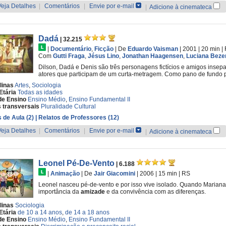
Veja Detalhes
|
Comentários
|
Envie por e-mail
|
Adicione à cinemateca
Dadá
| 32.215
|
Documentário
,
Ficção
|
De
Eduardo Vaisman
| 2001
| 20 min
|
Com
Gutti Fraga
,
Jésus Lino
,
Jonathan Haagensen
,
Luciana Beze
Dilson, Dadá e Denis são três personagens fictícios e amigos insepa
atores que participam de um curta-metragem. Como pano de fundo par
linas
Artes
,
Sociologia
Etária
Todas as idades
de Ensino
Ensino Médio
,
Ensino Fundamental II
 transversais
Pluralidade Cultural
 de Aula (2)
| Relatos de Professores (12)
Veja Detalhes
|
Comentários
|
Envie por e-mail
|
Adicione à cinemateca
Leonel Pé-De-Vento
| 6.188
|
Animação
|
De
Jair Giacomini
| 2006
| 15 min
|
RS
Leonel nasceu pé-de-vento e por isso vive isolado. Quando Mariana
importância da
amizade
e da convivência com as diferenças.
linas
Sociologia
Etária
de 10 a 14 anos
,
de 14 a 18 anos
de Ensino
Ensino Médio
,
Ensino Fundamental II