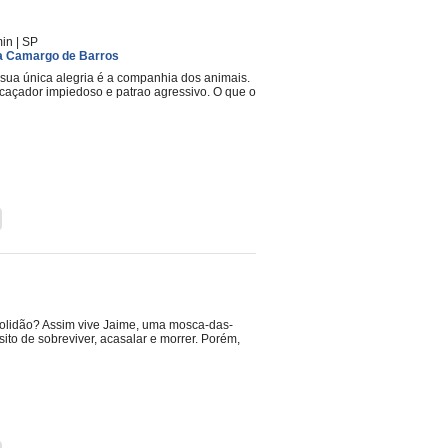
min
|
SP
ia Camargo de Barros
 sua única alegria é a companhia dos animais.
caçador impiedoso e patrao agressivo. O que o
solidão? Assim vive Jaime, uma mosca-das-
to de sobreviver, acasalar e morrer. Porém,