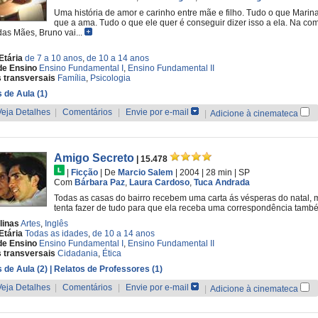
Uma história de amor e carinho entre mãe e filho. Tudo o que Marina 
que a ama. Tudo o que ele quer é conseguir dizer isso a ela. Na c
das Mães, Bruno vai...
Etária
de 7 a 10 anos
,
de 10 a 14 anos
de Ensino
Ensino Fundamental I
,
Ensino Fundamental II
 transversais
Família
,
Psicologia
 de Aula (1)
Veja Detalhes
|
Comentários
|
Envie por e-mail
|
Adicione à cinemateca
Amigo Secreto
| 15.478
|
Ficção
|
De
Marcio Salem
| 2004
| 28 min
|
SP
Com
Bárbara Paz
,
Laura Cardoso
,
Tuca Andrada
Todas as casas do bairro recebem uma carta ás vésperas do natal, 
tenta fazer de tudo para que ela receba uma correspondência tamb
linas
Artes
,
Inglês
Etária
Todas as idades
,
de 10 a 14 anos
de Ensino
Ensino Fundamental I
,
Ensino Fundamental II
 transversais
Cidadania
,
Ética
 de Aula (2)
| Relatos de Professores (1)
Veja Detalhes
|
Comentários
|
Envie por e-mail
|
Adicione à cinemateca