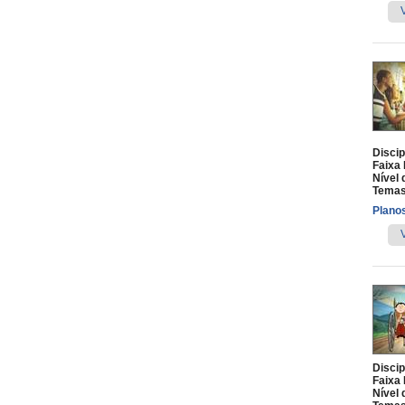
Discip
Faixa 
Nível 
Temas
Planos
Discip
Faixa 
Nível 