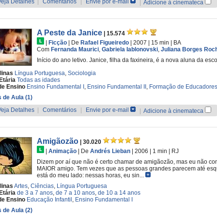
Veja Detalhes
|
Comentários
|
Envie por e-mail
|
Adicione à cinemateca
A Peste da Janice
| 15.574
|
Ficção
|
De
Rafael Figueiredo
| 2007
| 15 min
|
BA
Com
Fernanda Maurici
,
Gabriela Iablonovski
,
Juliana Borges Roc
Início do ano letivo. Janice, filha da faxineira, é a nova aluna da esco
linas
Língua Portuguesa
,
Sociologia
Etária
Todas as idades
de Ensino
Ensino Fundamental I
,
Ensino Fundamental II
,
Formação de Educadore
 de Aula (1)
Veja Detalhes
|
Comentários
|
Envie por e-mail
|
Adicione à cinemateca
Amigãozão
| 30.020
|
Animação
|
De
Andrés Lieban
| 2006
| 1 min
|
RJ
Dizem por aí que não é certo chamar de amigãozão, mas eu não cons
MAIOR amigo. Tem vezes que as pessoas grandes parecem até esqu
está do meu lado: nessas horas, eu sin...
linas
Artes
,
Ciências
,
Língua Portuguesa
Etária
de 3 a 7 anos
,
de 7 a 10 anos
,
de 10 a 14 anos
de Ensino
Educação Infantil
,
Ensino Fundamental I
 de Aula (2)