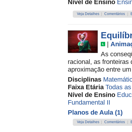
Nível de Ensino
Ensi
Veja Detalhes
|
Comentários
|
Equilíb
|
Anima
As conseqü
racional, as fronteira
aproximação entre um
Disciplinas
Matemáti
Faixa Etária
Todas as
Nível de Ensino
Educa
Fundamental II
Planos de Aula (1)
Veja Detalhes
|
Comentários
|