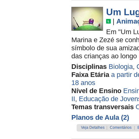
Um Lu
|
Anima
Em "Um Lu
Marina e Zezé se conh
símbolo de sua amizad
das crianças ao longo
Disciplinas
Biologia
,
Faixa Etária
a partir 
18 anos
Nível de Ensino
Ensi
II
,
Educação de Jovens
Temas transversais
Planos de Aula (2)
Veja Detalhes
|
Comentários
|