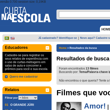
versão 0.700 session size: 0,19KB
HOM
Já cadastrado? Identifique-se
|
Novo aqui? Cadastre-s
Educadores
Home
>
Resultados da busca
Cadastre-se para registrar os
Resultados de busca
seus relatos de experiência com
o uso de curtas-metragens em
salas de aula e concorrer a
Foram encontrados
13
filmes
prêmios para você e sua escola.
Buscando por:
Tema/Palavra-chave i
Quero me cadastrar
Não encontrou o que queria? Tente a 
Relatos
Filmes que voc
Filtrar por
Amor!
01
O GRANDE JÚRI
|