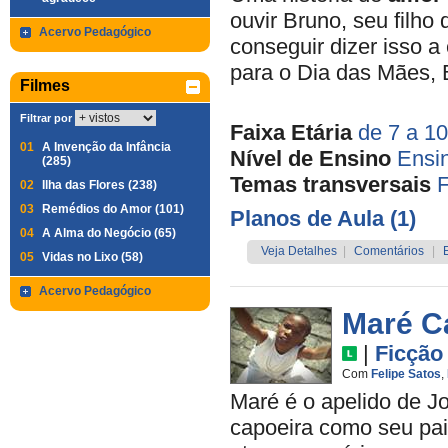
ouvir Bruno, seu filho
Acervo Pedagógico
conseguir dizer isso 
para o Dia das Mães, B
Filmes
Filtrar por
Faixa Etária
de 7 a 1
01
A Invenção da Infância
Nível de Ensino
Ensi
(285)
Temas transversais
F
02
Ilha das Flores (238)
03
Remédios do Amor (101)
Planos de Aula (1)
04
A Alma do Negócio (65)
Veja Detalhes
|
Comentários
|
05
Vidas no Lixo (58)
Acervo Pedagógico
Maré C
|
Ficção
Com
Felipe Satos
,
Maré é o apelido de J
capoeira como seu pai