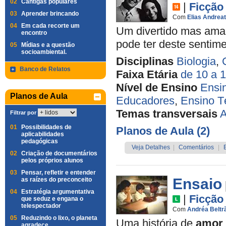
02
Cantigas populares
|
Ficção
03
Aprender brincando
Com
Elias Andrea
04
Em cada recorte um
Um divertido mas amar
encontro
pode ter deste sentim
05
Mídias e a questão
socioambiental.
Disciplinas
Biologia
,
Banco de Relatos
Faixa Etária
de 10 a 
Nível de Ensino
Ensi
Planos de Aula
Educadores
,
Ensino T
Temas transversais
A
Filtrar por
01
Possibilidades de
Planos de Aula (2)
aplicabilidades
pedagógicas
Veja Detalhes
|
Comentários
|
02
Criação de documentários
pelos próprios alunos
03
Pensar, refletir e entender
Ensaio
as raízes do preconceito
04
Estratégia argumentativa
|
Ficção
que seduz e engana o
telespectador
Com
Andréa Beltr
05
Reduzindo o lixo, o planeta
Uma história de
amor
agradece