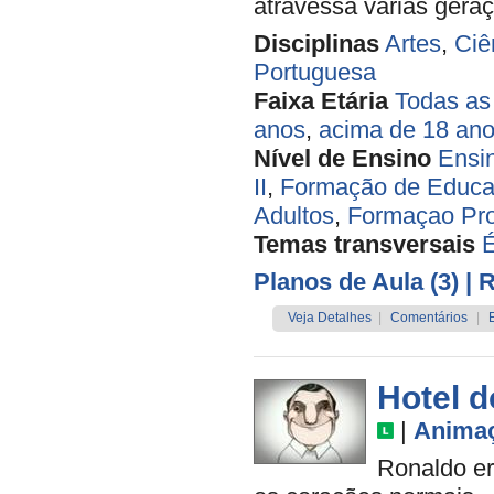
atravessa várias gera
Disciplinas
Artes
,
Ciê
Portuguesa
Faixa Etária
Todas as
anos
,
acima de 18 an
Nível de Ensino
Ensi
II
,
Formação de Educa
Adultos
,
Formaçao P
Temas transversais
É
Planos de Aula (3)
| 
Veja Detalhes
|
Comentários
|
Hotel d
|
Anima
Ronaldo er