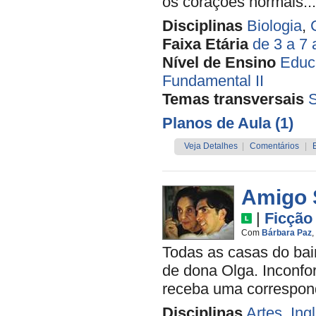
os corações normais...
Disciplinas
Biologia
,
Faixa Etária
de 3 a 7
Nível de Ensino
Educa
Fundamental II
Temas transversais
Planos de Aula (1)
Veja Detalhes
|
Comentários
|
Amigo 
|
Ficção
Com
Bárbara Paz
,
Todas as casas do bai
de dona Olga. Inconfor
receba uma correspon
Disciplinas
Artes
,
Ing