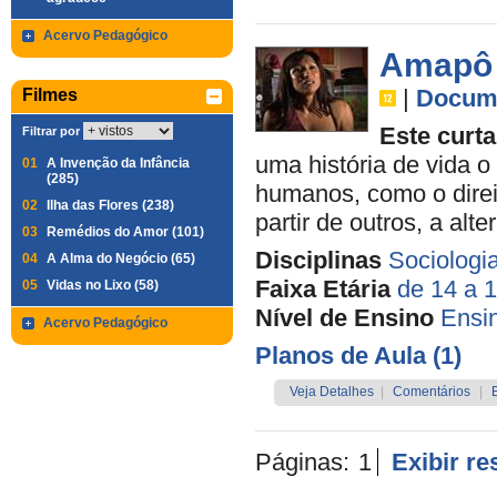
Acervo Pedagógico
Amapô
|
Docume
Filmes
Este curta
Filtrar por
uma história de vida o
01
A Invenção da Infância
(285)
humanos, como o direi
02
Ilha das Flores (238)
partir de outros, a alte
03
Remédios do Amor (101)
Disciplinas
Sociologi
04
A Alma do Negócio (65)
Faixa Etária
de 14 a 
05
Vidas no Lixo (58)
Nível de Ensino
Ensi
Acervo Pedagógico
Planos de Aula (1)
Veja Detalhes
|
Comentários
|
Páginas:
1
Exibir r