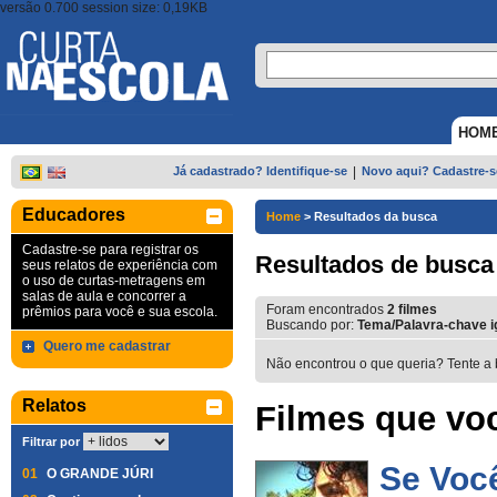
versão 0.700 session size: 0,19KB
HOM
Já cadastrado? Identifique-se
|
Novo aqui? Cadastre-s
Educadores
Home
>
Resultados da busca
Cadastre-se para registrar os
Resultados de busca
seus relatos de experiência com
o uso de curtas-metragens em
salas de aula e concorrer a
Foram encontrados
2
filmes
prêmios para você e sua escola.
Buscando por:
Tema/Palavra-chave ig
Quero me cadastrar
Não encontrou o que queria? Tente a 
Relatos
Filmes que voc
Filtrar por
Se Você
01
O GRANDE JÚRI