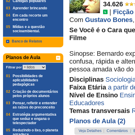
02
Cantigas populares
34.626
03
Aprender brincando
|
Ficção
04
Em cada recorte um
Com
Gustavo Bones
encontro
05
Mídias e a questão
Se Você é o Cara que
socioambiental.
Filme
Banco de Relatos
Sinopse: Bernardo exp
Planos de Aula
confusa, rápida e alte
Filtrar por
pessoa amada vão do t
01
Possibilidades de
Disciplinas
Sociologi
aplicabilidades
pedagógicas
Faixa Etária
a partir 
02
Criação de documentários
Nível de Ensino
Ensi
pelos próprios alunos
Educadores
03
Pensar, refletir e entender
as raízes do preconceito
Temas transversais
04
Estratégia argumentativa
que seduz e engana o
Planos de Aula (2)
telespectador
05
Reduzindo o lixo, o planeta
Veja Detalhes
|
Comentários
|
agradece