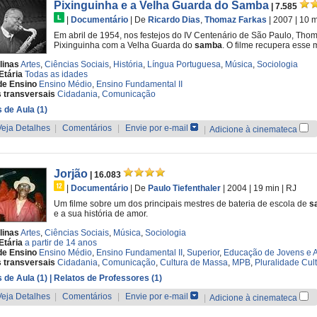
Pixinguinha e a Velha Guarda do Samba
| 7.585
|
Documentário
|
De
Ricardo Dias
,
Thomaz Farkas
| 2007
| 10 
Em abril de 1954, nos festejos do IV Centenário de São Paulo, Th
Pixinguinha com a Velha Guarda do
samba
. O filme recupera esse 
linas
Artes
,
Ciências Sociais
,
História
,
Língua Portuguesa
,
Música
,
Sociologia
Etária
Todas as idades
de Ensino
Ensino Médio
,
Ensino Fundamental II
 transversais
Cidadania
,
Comunicação
 de Aula (1)
Veja Detalhes
|
Comentários
|
Envie por e-mail
|
Adicione à cinemateca
Jorjão
| 16.083
|
Documentário
|
De
Paulo Tiefenthaler
| 2004
| 19 min
|
RJ
Um filme sobre um dos principais mestres de bateria de escola de
s
e a sua história de amor.
linas
Artes
,
Ciências Sociais
,
Música
,
Sociologia
Etária
a partir de 14 anos
de Ensino
Ensino Médio
,
Ensino Fundamental II
,
Superior
,
Educação de Jovens e A
 transversais
Cidadania
,
Comunicação
,
Cultura de Massa
,
MPB
,
Pluralidade Cult
 de Aula (1)
| Relatos de Professores (1)
Veja Detalhes
|
Comentários
|
Envie por e-mail
|
Adicione à cinemateca