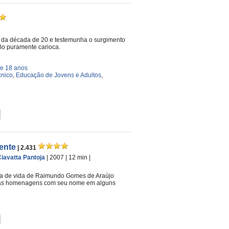
o da década de 20 e testemunha o surgimento
lo puramente carioca.
e 18 anos
cnico
,
Educação de Jovens e Adultos
,
ente
| 2.431
iavatta Pantoja
| 2007
| 12 min
|
ia de vida de Raimundo Gomes de Araújo
 e as homenagens com seu nome em alguns