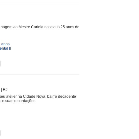
menagem ao Mestre Cartola nos seus 25 anos de
8 anos
ntal II
|
RJ
seu atélier na Cidade Nova, bairro decadente
s e suas recordações.