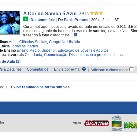
A Cor do Samba é Azul
| 2.528
|
Documentário
|
De
Paola Prestes
| 2004
| 8 min
|
SP
Curta-metragem poético gravado durante um ensaio do G.R.C.S.E.S
ritmo contagiante da bateria da escola de
samba
, a voz de Nina Sim
trazendo à tona o lado triste,...
linas
Artes
,
Ciências Sociais
,
Geografia
,
História
Etária
Todas as idades
de Ensino
Ensino Médio
,
Superior
,
Educação de Jovens e Adultos
 transversais
Cidadania
,
Comunicação
,
Discriminação e preconceito racial
 de Aula (1)
Veja Detalhes
|
Comentários
|
Envie por e-mail
|
Adicione à cinemateca
as:
1
Exibir resultado na forma simples
dos.
Apoio