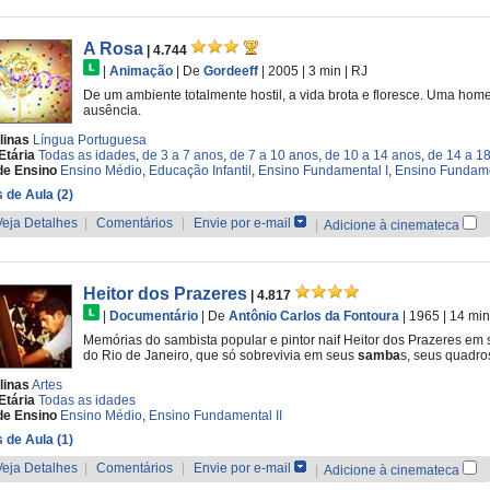
A Rosa
| 4.744
|
Animação
|
De
Gordeeff
| 2005
| 3 min
|
RJ
De um ambiente totalmente hostil, a vida brota e floresce. Uma ho
ausência.
linas
Língua Portuguesa
Etária
Todas as idades
,
de 3 a 7 anos
,
de 7 a 10 anos
,
de 10 a 14 anos
,
de 14 a 1
de Ensino
Ensino Médio
,
Educação Infantil
,
Ensino Fundamental I
,
Ensino Fundame
 de Aula (2)
Veja Detalhes
|
Comentários
|
Envie por e-mail
|
Adicione à cinemateca
Heitor dos Prazeres
| 4.817
|
Documentário
|
De
Antônio Carlos da Fontoura
| 1965
| 14 min
Memórias do sambista popular e pintor naif Heitor dos Prazeres em 
do Rio de Janeiro, que só sobrevivia em seus
samba
s, seus quadro
linas
Artes
Etária
Todas as idades
de Ensino
Ensino Médio
,
Ensino Fundamental II
 de Aula (1)
Veja Detalhes
|
Comentários
|
Envie por e-mail
|
Adicione à cinemateca