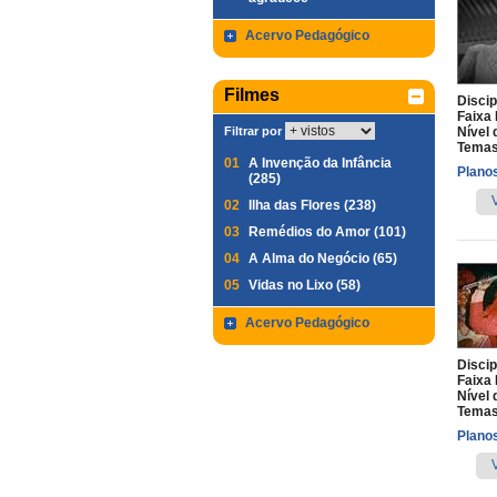
Acervo Pedagógico
Filmes
Discip
Faixa 
Filtrar por
Nível 
Temas
01
A Invenção da Infância
Planos
(285)
02
Ilha das Flores (238)
03
Remédios do Amor (101)
04
A Alma do Negócio (65)
05
Vidas no Lixo (58)
Acervo Pedagógico
Discip
Faixa 
Nível 
Temas
Planos