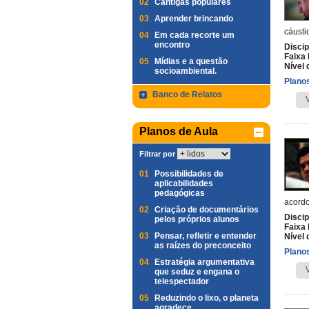
02
Cantigas populares
03
Aprender brincando
cáusti
04
Em cada recorte um
encontro
Discip
Faixa 
05
Mídias e a questão
Nível 
socioambiental.
Planos
Banco de Relatos
Planos de Aula
Filtrar por
01
Possibilidades de
aplicabilidades
pedagógicas
acordo
02
Criação de documentários
Discip
pelos próprios alunos
Faixa 
03
Pensar, refletir e entender
Nível 
as raízes do preconceito
Planos
04
Estratégia argumentativa
que seduz e engana o
telespectador
05
Reduzindo o lixo, o planeta
agradece