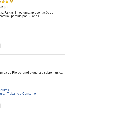
min
|
SP
omaz Farkas filmou uma apresentação de
material, perdido por 50 anos.
amba
do Rio de janeiro que fala sobre música
dultos
ural
,
Trabalho e Consumo