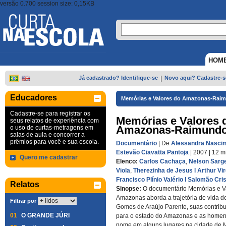
versão 0.700 session size: 0,15KB
HOM
Já cadastrado? Identifique-se
|
Novo aqui? Cadastre-s
Educadores
Memórias e Valores do Amazonas-Raim
Cadastre-se para registrar os
Memórias e Valores 
seus relatos de experiência com
Amazonas-Raimundo
o uso de curtas-metragens em
salas de aula e concorrer a
prêmios para você e sua escola.
Documentário
| De
Alessandra Nascim
Estevão Ciavatta Pantoja
| 2007
| 12 m
Quero me cadastrar
Elenco:
Carlos Cachaça
,
Nelson Sarg
Viola
,
Therezinha de Jesus l Arthur Virg
Francisco Plínio Valério l Salomão Cri
Relatos
Sinopse:
O documentário Memórias e V
Amazonas aborda a trajetória de vida 
Filtrar por
Gomes de Araújo Parente, suas contribui
01
O GRANDE JÚRI
para o estado do Amazonas e as home
nome em alguns lugares na cidade de 