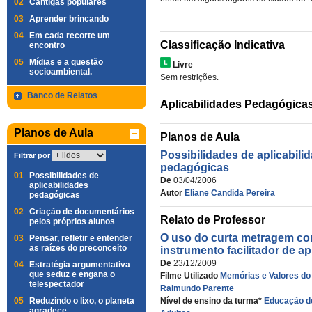
02
Cantigas populares
03
Aprender brincando
04
Em cada recorte um
Classificação Indicativa
encontro
05
Mídias e a questão
Livre
socioambiental.
Sem restrições.
Banco de Relatos
Aplicabilidades Pedagógica
Planos de Aula
Planos de Aula
Possibilidades de aplicabili
Filtrar por
pedagógicas
01
Possibilidades de
De
03/04/2006
aplicabilidades
Autor
Eliane Candida Pereira
pedagógicas
02
Criação de documentários
Relato de Professor
pelos próprios alunos
O uso do curta metragem c
03
Pensar, refletir e entender
as raízes do preconceito
instrumento facilitador de 
De
23/12/2009
04
Estratégia argumentativa
que seduz e engana o
Filme Utilizado
Memórias e Valores d
telespectador
Raimundo Parente
05
Reduzindo o lixo, o planeta
Nível de ensino da turma*
Educação d
agradece