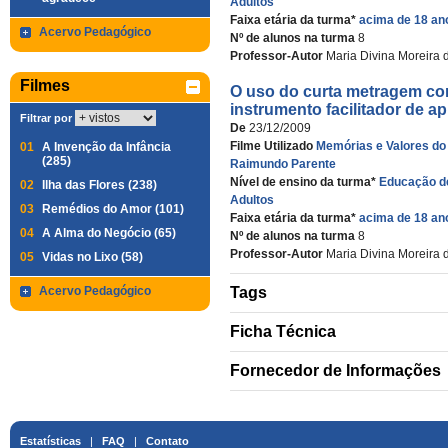
Adultos
Faixa etária da turma*
acima de 18 an
Acervo Pedagógico
Nº de alunos na turma
8
Professor-Autor
Maria Divina Moreira 
Filmes
O uso do curta metragem c
instrumento facilitador de 
Filtrar por
De
23/12/2009
Filme Utilizado
Memórias e Valores d
01
A Invenção da Infância
(285)
Raimundo Parente
Nível de ensino da turma*
Educação d
02
Ilha das Flores (238)
Adultos
03
Remédios do Amor (101)
Faixa etária da turma*
acima de 18 an
04
A Alma do Negócio (65)
Nº de alunos na turma
8
Professor-Autor
Maria Divina Moreira 
05
Vidas no Lixo (58)
Acervo Pedagógico
Tags
Ficha Técnica
Fornecedor de Informações
Estatísticas
|
FAQ
|
Contato