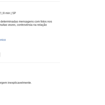
2
| 8 min
|
SP
car determinadas mensagens com fotos nos
uitas vezes, controvérsia na relação
cnico
rgem inexplicavelmente.