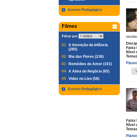
Acervo Pedagógico
Filmes
Filtrar por
vende
Discip
01
A Invenção da Infância
Faixa 
(285)
Nível 
Temas
02
Ilha das Flores (238)
Planos
03
Remédios do Amor (101)
04
A Alma do Negócio (65)
05
Vidas no Lixo (58)
Acervo Pedagógico
Faixa 
Nível 
Temas
Planos