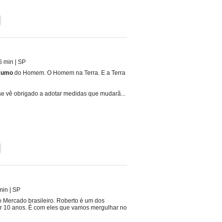
 6 min
|
SP
sumo
do Homem. O Homem na Terra. E a Terra
se vê obrigado a adotar medidas que mudarã...
min
|
SP
no Mercado brasileiro. Roberto é um dos
or 10 anos. É com eles que vamos mergulhar no