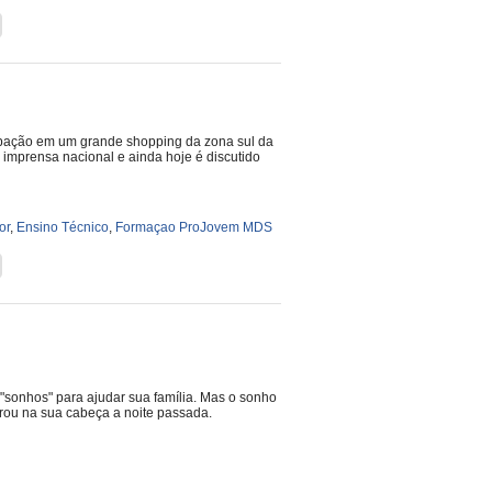
pação em um grande shopping da zona sul da
 imprensa nacional e ainda hoje é discutido
or
,
Ensino Técnico
,
Formaçao ProJovem MDS
"sonhos" para ajudar sua família. Mas o sonho
ntrou na sua cabeça a noite passada.