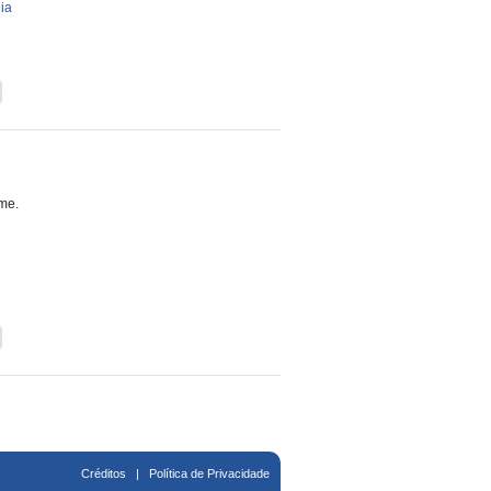
ia
me.
Créditos
|
Política de Privacidade