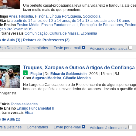
Um perfeito casal-propaganda leva uma vida feliz e tranqüila até 
fazer muito mais do que prometem.
linas
Artes
,
Filosofia
,
História
,
Língua Portuguesa
,
Sociologia
Etária
a partir de 14 anos
,
de 10 a 14 anos
,
de 14 a 18 anos
,
acima de 18 anos
de Ensino
Ensino Médio
,
Ensino Fundamental II
,
Formação de Educadores
,
Ensino
çao ProJovem MDS
 transversais
Comunicação
,
Cultura de Massa
,
Economia
 de Aula (3)
| Relatos de Professores (2)
Veja Detalhes
|
Comentários
|
Envie por e-mail
|
Adicione à cinemateca
Truques, Xaropes e Outros Artigos de Confiança
|
Ficção
|
De
Eduardo Goldenstein
| 2003
| 15 min
|
RJ
Com
Augusto Madeira
,
Cláudio Mendes
No Largo da Carioca, centro do Rio, o encontro de alguns persona
bonecos de pelúcia e um vendedor de xaropes - levanta a questão d
vigarista.
Etária
Todas as idades
de Ensino
Ensino Fundamental II
 transversais
Ética
 de Aula (1)
Veja Detalhes
|
Comentários
|
Envie por e-mail
|
Adicione à cinemateca