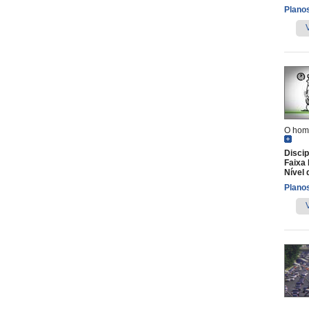
Planos
O hom
Discip
Faixa 
Nível 
Planos