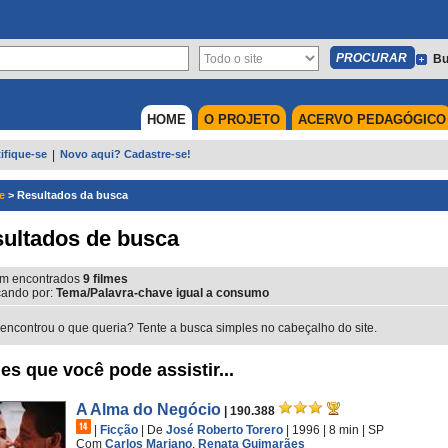
Bu
HOME
O PROJETO
ACERVO PEDAGÓGICO
ifique-se
|
Novo aqui? Cadastre-se!
e
>
Resultados da busca
ultados de busca
m encontrados
9
filmes
ando por:
Tema/Palavra-chave igual a consumo
encontrou o que queria? Tente a busca simples no cabeçalho do site.
es que você pode assistir...
A Alma do Negócio
| 190.388
|
Ficção
|
De
José Roberto Torero
| 1996
| 8 min
|
SP
Com
Carlos Mariano
,
Renata Guimarães