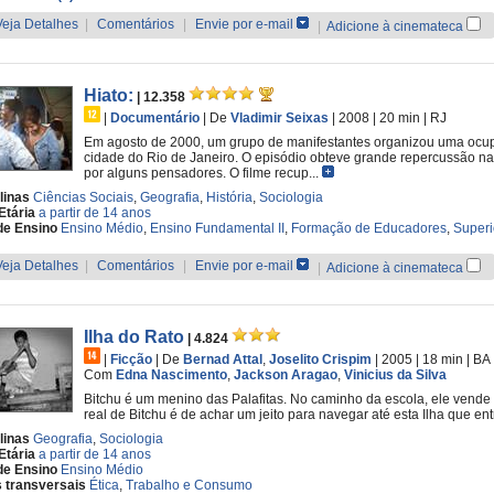
Veja Detalhes
|
Comentários
|
Envie por e-mail
|
Adicione à cinemateca
Hiato:
| 12.358
|
Documentário
|
De
Vladimir Seixas
| 2008
| 20 min
|
RJ
Em agosto de 2000, um grupo de manifestantes organizou uma ocu
cidade do Rio de Janeiro. O episódio obteve grande repercussão na
por alguns pensadores. O filme recup...
linas
Ciências Sociais
,
Geografia
,
História
,
Sociologia
Etária
a partir de 14 anos
de Ensino
Ensino Médio
,
Ensino Fundamental II
,
Formação de Educadores
,
Superi
Veja Detalhes
|
Comentários
|
Envie por e-mail
|
Adicione à cinemateca
Ilha do Rato
| 4.824
|
Ficção
|
De
Bernad Attal
,
Joselito Crispim
| 2005
| 18 min
|
BA
Com
Edna Nascimento
,
Jackson Aragao
,
Vinicius da Silva
Bitchu é um menino das Palafitas. No caminho da escola, ele vende 
real de Bitchu é de achar um jeito para navegar até esta Ilha que e
linas
Geografia
,
Sociologia
Etária
a partir de 14 anos
de Ensino
Ensino Médio
 transversais
Ética
,
Trabalho e Consumo