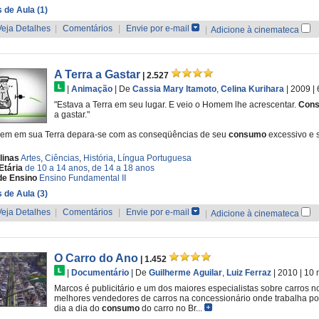
 de Aula (1)
Veja Detalhes
|
Comentários
|
Envie por e-mail
|
Adicione à cinemateca
A Terra a Gastar
| 2.527
|
Animação
|
De
Cassia Mary Itamoto
,
Celina Kurihara
| 2009
|
"Estava a Terra em seu lugar. E veio o Homem lhe acrescentar.
Con
a gastar."
em em sua Terra depara-se com as conseqüências de seu
consumo
excessivo e 
linas
Artes
,
Ciências
,
História
,
Língua Portuguesa
Etária
de 10 a 14 anos
,
de 14 a 18 anos
de Ensino
Ensino Fundamental II
 de Aula (3)
Veja Detalhes
|
Comentários
|
Envie por e-mail
|
Adicione à cinemateca
O Carro do Ano
| 1.452
|
Documentário
|
De
Guilherme Aguilar
,
Luiz Ferraz
| 2010
| 10 
Marcos é publicitário e um dos maiores especialistas sobre carros 
melhores vendedores de carros na concessionário onde trabalha p
dia a dia do
consumo
do carro no Br...