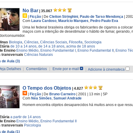
No Bar
| 35.067
|
Ficção
|
De
Cleiton Stringhini
,
Paulo de Tarso Mendonça
| 200
Com
Laura Cardoso
,
Maurício Marques
,
Pedro Paulo Eva
Uma lei federal brasileira obriga os fabricantes de cigarros a colo
maços com a intenção de desestimular o hábito de fumar, gerando, m
dor/consumidor.
linas
Biologia
,
Ciências
,
Ciências Sociais
,
Filosofia
,
Sociologia
Etária
de 10 a 14 anos
,
de 14 a 18 anos
,
acima de 18 anos
de Ensino
Ensino Médio
,
Ensino Fundamental I
,
Ensino Fundamental II
,
Ensino Té
 transversais
Ciências Naturais
 de Aula (3)
Veja Detalhes
|
Comentários
|
Envie por e-mail
|
Adicione à cinemateca
O Tempo dos Objetos
| 4.827
|
Ficção
|
De
Bruno Carneiro
| 2001
| 13 min
|
SP
Com
Néa Simões
,
Samuel Andrade
Homem encontra objetos desaparecidos há muitos anos e que ressu
Etária
a partir de 14 anos
de Ensino
Ensino Médio
,
Ensino Fundamental II
 transversais
Psicologia
 de Aula (1)