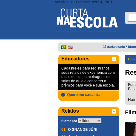
versão 0.700 session size: 0,19KB
Já cadastrado? Ident
Educadores
Hom
Cadastre-se para registrar os
Res
seus relatos de experiência com
o uso de curtas-metragens em
salas de aula e concorrer a
Fora
prêmios para você e sua escola.
Busc
Quero me cadastrar
Não 
Relatos
Film
Filtrar por
01
O GRANDE JÚRI