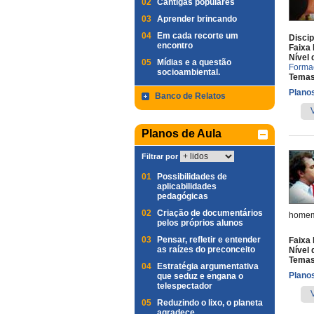
02
Cantigas populares
03
Aprender brincando
04
Em cada recorte um
Discip
encontro
Faixa 
Nível 
05
Mídias e a questão
Forma
socioambiental.
Temas
Planos
Banco de Relatos
Planos de Aula
Filtrar por
01
Possibilidades de
aplicabilidades
pedagógicas
02
Criação de documentários
homem 
pelos próprios alunos
03
Pensar, refletir e entender
Faixa 
as raízes do preconceito
Nível 
Temas
04
Estratégia argumentativa
Planos
que seduz e engana o
telespectador
05
Reduzindo o lixo, o planeta
agradece