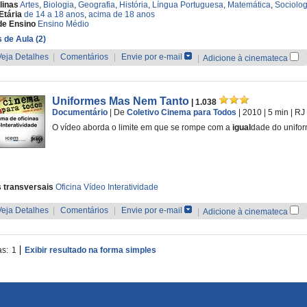
linas
Artes
,
Biologia
,
Geografia
,
História
,
Língua Portuguesa
,
Matemática
,
Sociolog
Etária
de 14 a 18 anos
,
acima de 18 anos
de Ensino
Ensino Médio
 de Aula (2)
Veja Detalhes
|
Comentários
|
Envie por e-mail
|
Adicione à cinemateca
Uniformes Mas Nem Tanto
| 1.038
Documentário
|
De
Coletivo Cinema para Todos
| 2010
| 5 min
|
RJ
O vídeo aborda o limite em que se rompe com a
igual
dade do unifor
 transversais
Oficina Vídeo Interatividade
Veja Detalhes
|
Comentários
|
Envie por e-mail
|
Adicione à cinemateca
as:
1
Exibir resultado na forma simples