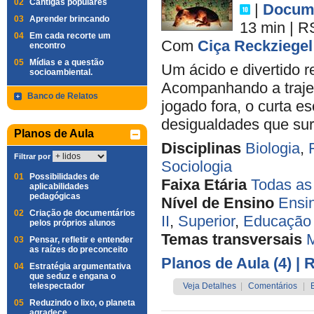
02
Cantigas populares
|
Docume
03
Aprender brincando
13 min
|
R
04
Em cada recorte um
Com
Ciça Reckziegel
encontro
05
Mídias e a questão
Um ácido e divertido 
socioambiental.
Acompanhando a trajet
Banco de Relatos
jogado fora, o curta e
desigualdades que sur
Planos de Aula
Disciplinas
Biologia
,
Filtrar por
Sociologia
01
Possibilidades de
Faixa Etária
Todas as
aplicabilidades
pedagógicas
Nível de Ensino
Ensi
02
Criação de documentários
II
,
Superior
,
Educação 
pelos próprios alunos
Temas transversais
M
03
Pensar, refletir e entender
as raízes do preconceito
Planos de Aula (4)
| 
04
Estratégia argumentativa
que seduz e engana o
telespectador
Veja Detalhes
|
Comentários
|
05
Reduzindo o lixo, o planeta
agradece