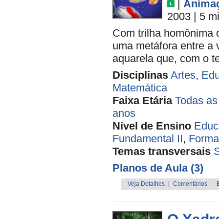
|
Anima
2003
| 5 m
Com trilha homônima de
uma metáfora entre a 
aquarela que, com o t
Disciplinas
Artes
,
Edu
Matemática
Faixa Etária
Todas as
anos
Nível de Ensino
Educa
Fundamental II
,
Forma
Temas transversais
Planos de Aula (3)
Veja Detalhes
|
Comentários
|