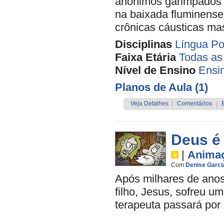
anônimos garimpados p
na baixada fluminense
crônicas cáusticas ma
Disciplinas
Língua Po
Faixa Etária
Todas as
Nível de Ensino
Ensi
Planos de Aula (1)
Veja Detalhes
|
Comentários
|
Deus é
|
Anima
Com
Denise Garci
Após milhares de ano
filho, Jesus, sofreu u
terapeuta passará por