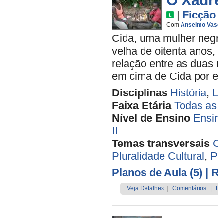
O Xadr
|
Ficção
Com
Anselmo Vas
Cida, uma mulher negr
velha de oitenta anos,
relação entre as duas
em cima de Cida por el
Disciplinas
História
,
L
Faixa Etária
Todas as
Nível de Ensino
Ensi
II
Temas transversais
C
Pluralidade Cultural
,
P
Planos de Aula (5)
| 
Veja Detalhes
|
Comentários
|