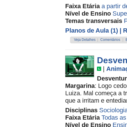
Faixa Etária
a partir 
Nível de Ensino
Supe
Temas transversais
P
Planos de Aula (1)
| 
Veja Detalhes
|
Comentários
|
Desvent
|
Anima
Desventur
Margarina
: Logo ced
Luiza. Mal começa a tr
que a irritam e entedi
Disciplinas
Sociologi
Faixa Etária
Todas as
Nível de Ensino
Ensi