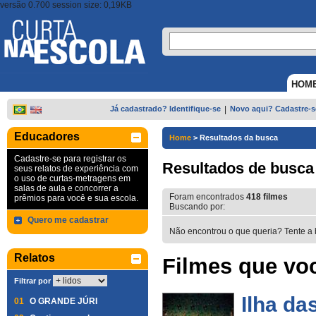
versão 0.700 session size: 0,19KB
HOM
Já cadastrado? Identifique-se
|
Novo aqui? Cadastre-s
Educadores
Home
>
Resultados da busca
Cadastre-se para registrar os
Resultados de busca
seus relatos de experiência com
o uso de curtas-metragens em
salas de aula e concorrer a
Foram encontrados
418
filmes
prêmios para você e sua escola.
Buscando por:
Quero me cadastrar
Não encontrou o que queria? Tente a 
Relatos
Filmes que voc
Filtrar por
Ilha da
01
O GRANDE JÚRI