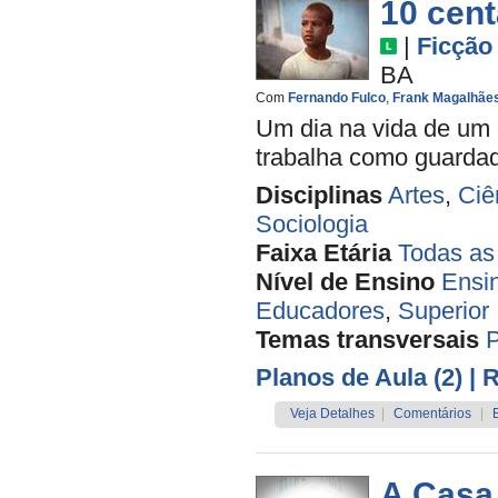
10 cen
|
Ficção
BA
Com
Fernando Fulco
,
Frank Magalhãe
Um dia na vida de um 
trabalha como guardado
Disciplinas
Artes
,
Ciê
Sociologia
Faixa Etária
Todas as
Nível de Ensino
Ensi
Educadores
,
Superior
Temas transversais
Planos de Aula (2)
| 
Veja Detalhes
|
Comentários
|
A Casa