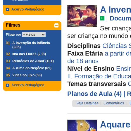
A Inven
Acervo Pedagógico
|
Docume
Filmes
Ser criança
ser criança no mundo
Filtrar por
01
A Invenção da Infância
Disciplinas
Ciências 
(285)
Faixa Etária
a partir 
02
Ilha das Flores (238)
de 18 anos
03
Remédios do Amor (101)
Nível de Ensino
Ensi
04
A Alma do Negócio (65)
II
,
Formação de Educa
05
Vidas no Lixo (58)
Temas transversais
C
Acervo Pedagógico
Planos de Aula (4)
| 
Veja Detalhes
|
Comentários
|
Aquare