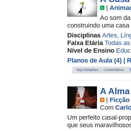
|
Anima
Ao som da 
construindo uma casa q
Disciplinas
Artes
,
Lín
Faixa Etária
Todas as
Nível de Ensino
Educa
Planos de Aula (4)
| 
Veja Detalhes
|
Comentários
|
A Alma
|
Ficção
Com
Carl
Um perfeito casal-prop
que seus maravilhoso