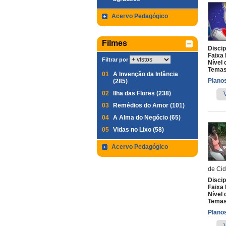
Acervo Pedagógico
Filmes
Discip
Faixa 
Filtrar por
Nível 
Temas
01
A Invenção da Infância
Planos
(285)
02
Ilha das Flores (238)
03
Remédios do Amor (101)
04
A Alma do Negócio (65)
05
Vidas no Lixo (58)
Acervo Pedagógico
de Cid
Discip
Faixa 
Nível 
Temas
Planos