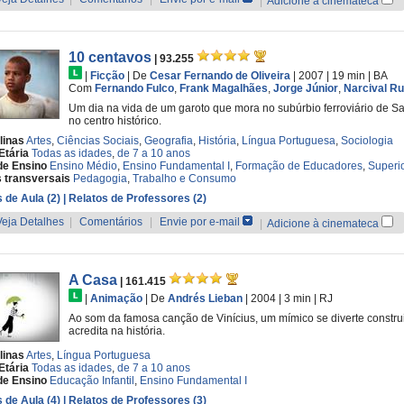
|
Adicione à cinemateca
10 centavos
| 93.255
|
Ficção
|
De
Cesar Fernando de Oliveira
| 2007
| 19 min
|
BA
Com
Fernando Fulco
,
Frank Magalhães
,
Jorge Júnior
,
Narcival R
Um dia na vida de um garoto que mora no subúrbio ferroviário de S
no centro histórico.
linas
Artes
,
Ciências Sociais
,
Geografia
,
História
,
Língua Portuguesa
,
Sociologia
Etária
Todas as idades
,
de 7 a 10 anos
de Ensino
Ensino Médio
,
Ensino Fundamental I
,
Formação de Educadores
,
Superi
 transversais
Pedagogia
,
Trabalho e Consumo
 de Aula (2)
| Relatos de Professores (2)
Veja Detalhes
|
Comentários
|
Envie por e-mail
|
Adicione à cinemateca
A Casa
| 161.415
|
Animação
|
De
Andrés Lieban
| 2004
| 3 min
|
RJ
Ao som da famosa canção de Vinícius, um mímico se diverte constru
acredita na história.
linas
Artes
,
Língua Portuguesa
Etária
Todas as idades
,
de 7 a 10 anos
de Ensino
Educação Infantil
,
Ensino Fundamental I
 de Aula (4)
| Relatos de Professores (3)