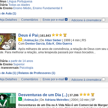
linas
Língua Portuguesa
Etária
Todas as idades
de Ensino
Ensino Médio
,
Ensino Fundamental II
 de Aula (1)
Veja Detalhes
|
Comentários
|
Envie por e-mail
|
Adicione à cinemateca
Deus é Pai
| 161.843
|
Animação
|
De
Allan Sieber
| 1999
| 4 min
|
RS
Com
Denise Garcia
,
Edu K
,
Otto Guerra
Após milhares de anos de convivência, a relação de Deus com seu am
te. Para melhorar a relação, uma terapeuta passará por maus bocados...
Etária
a partir de 14 anos
de Ensino
Superior
 transversais
Psicologia
 de Aula (1)
| Relatos de Professores (1)
Veja Detalhes
|
Comentários
|
Envie por e-mail
|
Adicione à cinemateca
Desventuras de um Dia (...)
| 37.286
|
Animação
|
De
Adriana Meirelles
| 2004
| 10 min
|
SP
Desventuras de um Dia ou A Vida Não é um Comercial de Margar