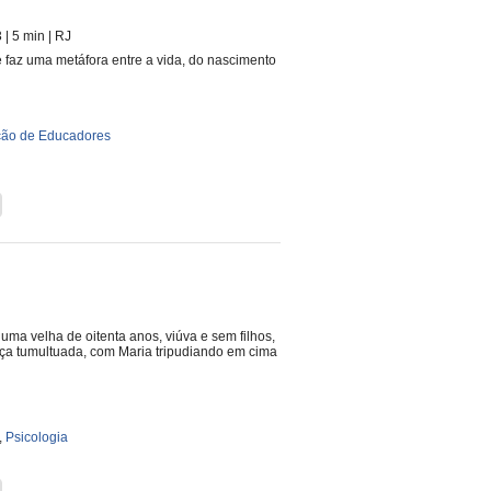
3
| 5 min
|
RJ
e faz uma metáfora entre a vida, do nascimento
ão de Educadores
uma velha de oitenta anos, viúva e sem filhos,
eça tumultuada, com Maria tripudiando em cima
,
Psicologia