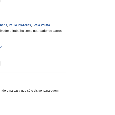
ubens
,
Paulo Prazeres
,
Stela Voutta
alvador e trabalha como guardador de carros
or
indo uma casa que só é visível para quem