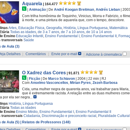
Aquarela
| 164.477
|
Animação
|
De
André Koogan Breitman
,
Andrés Lieban
| 200
Com trilha homônima de Toquinho, Vinicius, Morra e Fabrizio, o film
à morte, e uma pintura de aquarela que, com o tempo, descolore.
linas
Artes
,
Educação Física
,
Geografia
,
História
,
Língua Portuguesa
,
Matemática
Etária
Todas as idades
,
de 3 a 7 anos
,
de 7 a 10 anos
,
de 10 a 14 anos
de Ensino
Educação Infantil
,
Ensino Fundamental I
,
Ensino Fundamental II
,
Formaç
 transversais
Saúde
 de Aula (3)
Veja Detalhes
|
Comentários
|
Envie por e-mail
|
Adicione à cinemateca
O Xadrez das Cores
| 91.871
|
Ficção
|
De
Marco Schiavon
| 2004
| 22 min
|
RJ
Com
Anselmo Vasconcellos
,
Mirian Pyres
,
Zezeh Barbosa
Cida, uma mulher negra de quarenta anos, vai trabalhar para Maria, 
que é extremamente racista. A relação entre as duas mulheres com
a por ela ser negra...
linas
História
,
Língua Portuguesa
Etária
Todas as idades
de Ensino
Ensino Médio
,
Ensino Fundamental I
,
Ensino Fundamental II
 transversais
Cidadania
,
Discriminação e preconceito racial
,
Pluralidade Cultural
 de Aula (5)
| Relatos de Professores (148)
Veja Detalhes
|
Comentários
|
Envie por e-mail