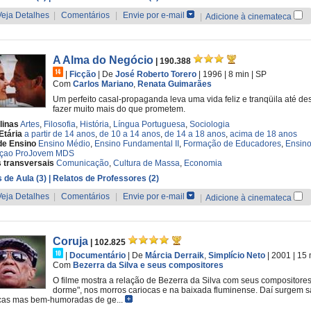
Veja Detalhes
|
Comentários
|
Envie por e-mail
|
Adicione à cinemateca
A Alma do Negócio
| 190.388
|
Ficção
|
De
José Roberto Torero
| 1996
| 8 min
|
SP
Com
Carlos Mariano
,
Renata Guimarães
Um perfeito casal-propaganda leva uma vida feliz e tranqüila até 
fazer muito mais do que prometem.
linas
Artes
,
Filosofia
,
História
,
Língua Portuguesa
,
Sociologia
Etária
a partir de 14 anos
,
de 10 a 14 anos
,
de 14 a 18 anos
,
acima de 18 anos
de Ensino
Ensino Médio
,
Ensino Fundamental II
,
Formação de Educadores
,
Ensino
çao ProJovem MDS
 transversais
Comunicação
,
Cultura de Massa
,
Economia
 de Aula (3)
| Relatos de Professores (2)
Veja Detalhes
|
Comentários
|
Envie por e-mail
|
Adicione à cinemateca
Coruja
| 102.825
|
Documentário
|
De
Márcia Derraik
,
Simplício Neto
| 2001
| 15
Com
Bezerra da Silva e seus compositores
O filme mostra a relação de Bezerra da Silva com seus compositore
dorme", nos morros cariocas e na baixada fluminense. Daí surgem sa
cas mas bem-humoradas de ge...