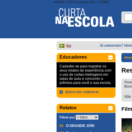
versão 0.700 session size: 0,19KB
Já cadastrado? Ident
Educadores
Hom
Cadastre-se para registrar os
Res
seus relatos de experiência com
o uso de curtas-metragens em
salas de aula e concorrer a
Fora
prêmios para você e sua escola.
Busc
Quero me cadastrar
Não 
Relatos
Film
Filtrar por
01
O GRANDE JÚRI