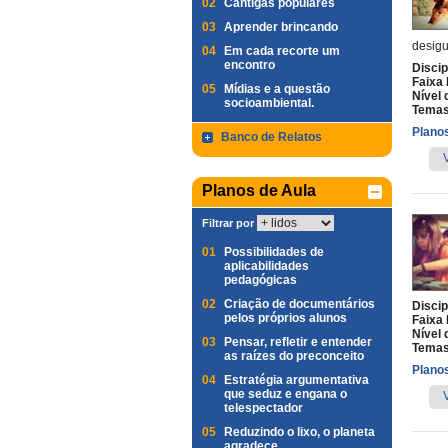
02
Cantigas populares
03
Aprender brincando
desigu
04
Em cada recorte um
encontro
Discip
Faixa 
05
Mídias e a questão
Nível 
socioambiental.
Temas
Planos
Banco de Relatos
Planos de Aula
Filtrar por
01
Possibilidades de
aplicabilidades
pedagógicas
02
Criação de documentários
Discip
pelos próprios alunos
Faixa 
Nível 
03
Pensar, refletir e entender
Temas
as raízes do preconceito
Planos
04
Estratégia argumentativa
que seduz e engana o
telespectador
05
Reduzindo o lixo, o planeta
agradece