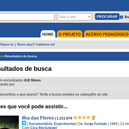
Bu
HOME
O PROJETO
ACERVO PEDAGÓGICO
ifique-se
|
Novo aqui? Cadastre-se!
e
>
Resultados da busca
ultados de busca
m encontrados
418
filmes
ando por:
encontrou o que queria? Tente a busca simples no cabeçalho do site.
es que você pode assistir...
Ilha das Flores
| 1.151.979
|
Documentário
,
Experimental
|
De
Jorge Furtado
| 1989
| 13 m
Com
Ciça Reckziegel