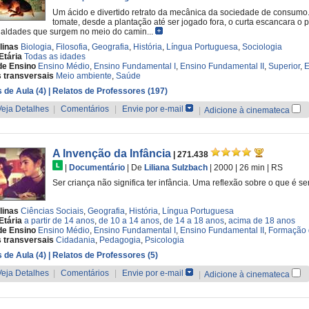
Um ácido e divertido retrato da mecânica da sociedade de consumo
tomate, desde a plantação até ser jogado fora, o curta escancara o
aldades que surgem no meio do camin...
linas
Biologia
,
Filosofia
,
Geografia
,
História
,
Língua Portuguesa
,
Sociologia
Etária
Todas as idades
de Ensino
Ensino Médio
,
Ensino Fundamental I
,
Ensino Fundamental II
,
Superior
,
E
 transversais
Meio ambiente
,
Saúde
 de Aula (4)
| Relatos de Professores (197)
Veja Detalhes
|
Comentários
|
Envie por e-mail
|
Adicione à cinemateca
A Invenção da Infância
| 271.438
|
Documentário
|
De
Liliana Sulzbach
| 2000
| 26 min
|
RS
Ser criança não significa ter infância. Uma reflexão sobre o que é
linas
Ciências Sociais
,
Geografia
,
História
,
Língua Portuguesa
Etária
a partir de 14 anos
,
de 10 a 14 anos
,
de 14 a 18 anos
,
acima de 18 anos
de Ensino
Ensino Médio
,
Ensino Fundamental I
,
Ensino Fundamental II
,
Formação 
 transversais
Cidadania
,
Pedagogia
,
Psicologia
 de Aula (4)
| Relatos de Professores (5)
Veja Detalhes
|
Comentários
|
Envie por e-mail
|
Adicione à cinemateca