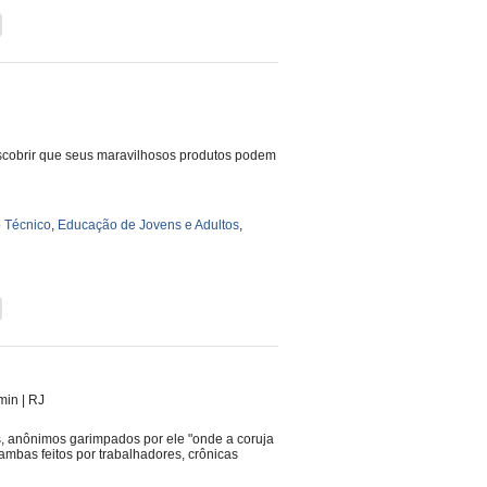
descobrir que seus maravilhosos produtos podem
 Técnico
,
Educação de Jovens e Adultos
,
 min
|
RJ
s, anônimos garimpados por ele "onde a coruja
mbas feitos por trabalhadores, crônicas