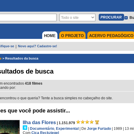
Bu
HOME
O PROJETO
ACERVO PEDAGÓGICO
ifique-se
|
Novo aqui? Cadastre-se!
e
>
Resultados da busca
ultados de busca
m encontrados
418
filmes
ando por:
encontrou o que queria? Tente a busca simples no cabeçalho do site.
es que você pode assistir...
Ilha das Flores
| 1.151.979
|
Documentário
,
Experimental
|
De
Jorge Furtado
| 1989
| 13 m
Com
Ciça Reckziegel