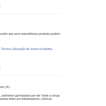
descobrir que seus maravilhosos produtos podem
 Técnico
,
Educação de Jovens e Adultos
,
 min
|
RJ
s, anônimos garimpados por ele "onde a coruja
mbas feitos por trabalhadores, crônicas