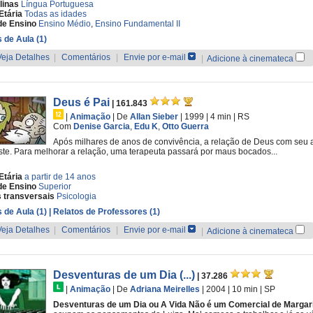
linas
Língua Portuguesa
Etária
Todas as idades
de Ensino
Ensino Médio
,
Ensino Fundamental II
 de Aula (1)
Veja Detalhes
|
Comentários
|
Envie por e-mail
|
Adicione à cinemateca
Deus é Pai
| 161.843
|
Animação
|
De
Allan Sieber
| 1999
| 4 min
|
RS
Com
Denise Garcia
,
Edu K
,
Otto Guerra
Após milhares de anos de convivência, a relação de Deus com seu am
te. Para melhorar a relação, uma terapeuta passará por maus bocados...
Etária
a partir de 14 anos
de Ensino
Superior
 transversais
Psicologia
 de Aula (1)
| Relatos de Professores (1)
Veja Detalhes
|
Comentários
|
Envie por e-mail
|
Adicione à cinemateca
Desventuras de um Dia (...)
| 37.286
|
Animação
|
De
Adriana Meirelles
| 2004
| 10 min
|
SP
Desventuras de um Dia ou A Vida Não é um Comercial de Margar