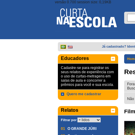
versão 0.700 session size: 0,19KB
Já cadastrado? Ident
Educadores
Hom
Cadastre-se para registrar os
Res
seus relatos de experiência com
o uso de curtas-metragens em
salas de aula e concorrer a
Fora
prêmios para você e sua escola.
Busc
Quero me cadastrar
Não 
Relatos
Film
Filtrar por
01
O GRANDE JÚRI