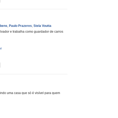
ubens
,
Paulo Prazeres
,
Stela Voutta
alvador e trabalha como guardador de carros
or
indo uma casa que só é visível para quem