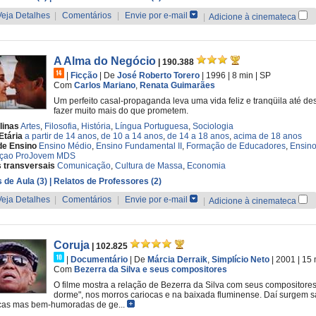
Veja Detalhes
|
Comentários
|
Envie por e-mail
|
Adicione à cinemateca
A Alma do Negócio
| 190.388
|
Ficção
|
De
José Roberto Torero
| 1996
| 8 min
|
SP
Com
Carlos Mariano
,
Renata Guimarães
Um perfeito casal-propaganda leva uma vida feliz e tranqüila até 
fazer muito mais do que prometem.
linas
Artes
,
Filosofia
,
História
,
Língua Portuguesa
,
Sociologia
Etária
a partir de 14 anos
,
de 10 a 14 anos
,
de 14 a 18 anos
,
acima de 18 anos
de Ensino
Ensino Médio
,
Ensino Fundamental II
,
Formação de Educadores
,
Ensino
çao ProJovem MDS
 transversais
Comunicação
,
Cultura de Massa
,
Economia
 de Aula (3)
| Relatos de Professores (2)
Veja Detalhes
|
Comentários
|
Envie por e-mail
|
Adicione à cinemateca
Coruja
| 102.825
|
Documentário
|
De
Márcia Derraik
,
Simplício Neto
| 2001
| 15
Com
Bezerra da Silva e seus compositores
O filme mostra a relação de Bezerra da Silva com seus compositore
dorme", nos morros cariocas e na baixada fluminense. Daí surgem sa
cas mas bem-humoradas de ge...