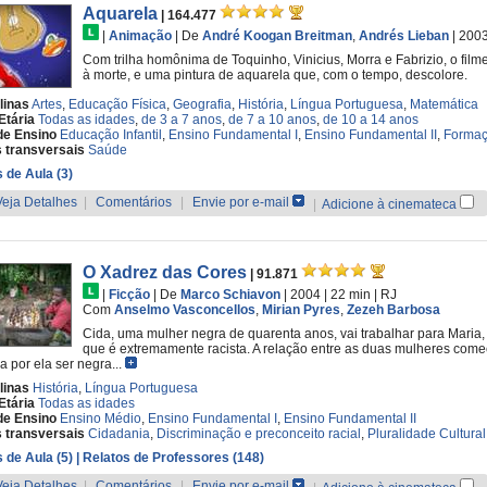
Aquarela
| 164.477
|
Animação
|
De
André Koogan Breitman
,
Andrés Lieban
| 200
Com trilha homônima de Toquinho, Vinicius, Morra e Fabrizio, o film
à morte, e uma pintura de aquarela que, com o tempo, descolore.
linas
Artes
,
Educação Física
,
Geografia
,
História
,
Língua Portuguesa
,
Matemática
Etária
Todas as idades
,
de 3 a 7 anos
,
de 7 a 10 anos
,
de 10 a 14 anos
de Ensino
Educação Infantil
,
Ensino Fundamental I
,
Ensino Fundamental II
,
Formaç
 transversais
Saúde
 de Aula (3)
Veja Detalhes
|
Comentários
|
Envie por e-mail
|
Adicione à cinemateca
O Xadrez das Cores
| 91.871
|
Ficção
|
De
Marco Schiavon
| 2004
| 22 min
|
RJ
Com
Anselmo Vasconcellos
,
Mirian Pyres
,
Zezeh Barbosa
Cida, uma mulher negra de quarenta anos, vai trabalhar para Maria, 
que é extremamente racista. A relação entre as duas mulheres com
a por ela ser negra...
linas
História
,
Língua Portuguesa
Etária
Todas as idades
de Ensino
Ensino Médio
,
Ensino Fundamental I
,
Ensino Fundamental II
 transversais
Cidadania
,
Discriminação e preconceito racial
,
Pluralidade Cultural
 de Aula (5)
| Relatos de Professores (148)
Veja Detalhes
|
Comentários
|
Envie por e-mail