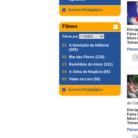
Acervo Pedagógico
Filmes
Discip
Faixa 
Filtrar por
Nível 
Temas
01
A Invenção da Infância
Planos
(285)
02
Ilha das Flores (238)
03
Remédios do Amor (101)
04
A Alma do Negócio (65)
05
Vidas no Lixo (58)
Acervo Pedagógico
de Cid
Discip
Faixa 
Nível 
Temas
Planos