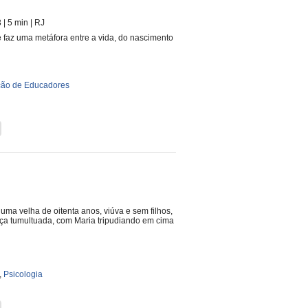
3
| 5 min
|
RJ
e faz uma metáfora entre a vida, do nascimento
ão de Educadores
uma velha de oitenta anos, viúva e sem filhos,
eça tumultuada, com Maria tripudiando em cima
,
Psicologia