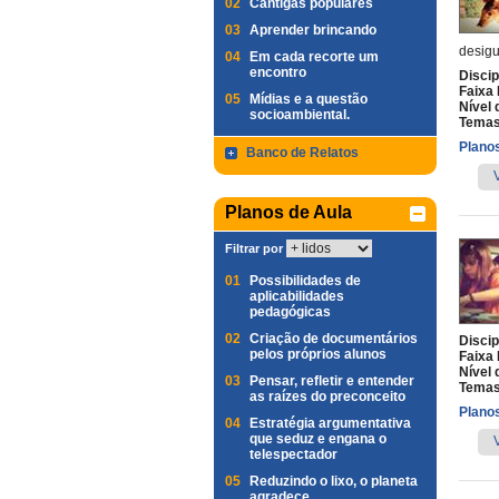
02
Cantigas populares
03
Aprender brincando
desigu
04
Em cada recorte um
encontro
Discip
Faixa 
05
Mídias e a questão
Nível 
socioambiental.
Temas
Planos
Banco de Relatos
Planos de Aula
Filtrar por
01
Possibilidades de
aplicabilidades
pedagógicas
02
Criação de documentários
Discip
pelos próprios alunos
Faixa 
Nível 
03
Pensar, refletir e entender
Temas
as raízes do preconceito
Planos
04
Estratégia argumentativa
que seduz e engana o
telespectador
05
Reduzindo o lixo, o planeta
agradece