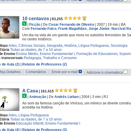
|
Adicione à cinemateca
10 centavos
| 93.255
|
Ficção
|
De
Cesar Fernando de Oliveira
| 2007
| 19 min
|
BA
Com
Fernando Fulco
,
Frank Magalhães
,
Jorge Júnior
,
Narcival R
Um dia na vida de um garoto que mora no subúrbio ferroviário de S
no centro histórico.
linas
Artes
,
Ciências Sociais
,
Geografia
,
História
,
Língua Portuguesa
,
Sociologia
Etária
Todas as idades
,
de 7 a 10 anos
de Ensino
Ensino Médio
,
Ensino Fundamental I
,
Formação de Educadores
,
Superi
 transversais
Pedagogia
,
Trabalho e Consumo
 de Aula (2)
| Relatos de Professores (2)
Veja Detalhes
|
Comentários
|
Envie por e-mail
|
Adicione à cinemateca
A Casa
| 161.415
|
Animação
|
De
Andrés Lieban
| 2004
| 3 min
|
RJ
Ao som da famosa canção de Vinícius, um mímico se diverte constru
acredita na história.
linas
Artes
,
Língua Portuguesa
Etária
Todas as idades
,
de 7 a 10 anos
de Ensino
Educação Infantil
,
Ensino Fundamental I
 de Aula (4)
| Relatos de Professores (3)