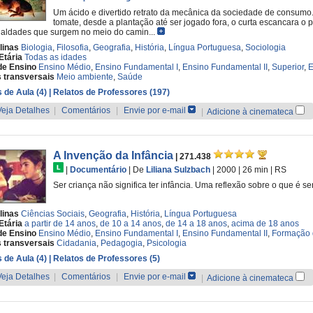
Um ácido e divertido retrato da mecânica da sociedade de consumo
tomate, desde a plantação até ser jogado fora, o curta escancara o
aldades que surgem no meio do camin...
linas
Biologia
,
Filosofia
,
Geografia
,
História
,
Língua Portuguesa
,
Sociologia
Etária
Todas as idades
de Ensino
Ensino Médio
,
Ensino Fundamental I
,
Ensino Fundamental II
,
Superior
,
E
 transversais
Meio ambiente
,
Saúde
 de Aula (4)
| Relatos de Professores (197)
Veja Detalhes
|
Comentários
|
Envie por e-mail
|
Adicione à cinemateca
A Invenção da Infância
| 271.438
|
Documentário
|
De
Liliana Sulzbach
| 2000
| 26 min
|
RS
Ser criança não significa ter infância. Uma reflexão sobre o que é
linas
Ciências Sociais
,
Geografia
,
História
,
Língua Portuguesa
Etária
a partir de 14 anos
,
de 10 a 14 anos
,
de 14 a 18 anos
,
acima de 18 anos
de Ensino
Ensino Médio
,
Ensino Fundamental I
,
Ensino Fundamental II
,
Formação 
 transversais
Cidadania
,
Pedagogia
,
Psicologia
 de Aula (4)
| Relatos de Professores (5)
Veja Detalhes
|
Comentários
|
Envie por e-mail
|
Adicione à cinemateca