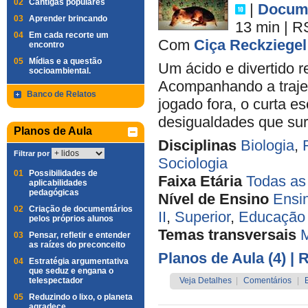
02
Cantigas populares
|
Docume
03
Aprender brincando
13 min
|
R
04
Em cada recorte um
Com
Ciça Reckziegel
encontro
05
Mídias e a questão
Um ácido e divertido 
socioambiental.
Acompanhando a trajet
Banco de Relatos
jogado fora, o curta e
desigualdades que sur
Planos de Aula
Disciplinas
Biologia
,
Filtrar por
Sociologia
01
Possibilidades de
Faixa Etária
Todas as
aplicabilidades
pedagógicas
Nível de Ensino
Ensi
02
Criação de documentários
II
,
Superior
,
Educação 
pelos próprios alunos
Temas transversais
M
03
Pensar, refletir e entender
as raízes do preconceito
Planos de Aula (4)
| 
04
Estratégia argumentativa
que seduz e engana o
telespectador
Veja Detalhes
|
Comentários
|
05
Reduzindo o lixo, o planeta
agradece