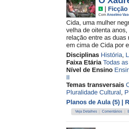
O Xadr
|
Ficção
Com
Anselmo Vas
Cida, uma mulher negr
velha de oitenta anos,
relação entre as duas
em cima de Cida por el
Disciplinas
História
,
L
Faixa Etária
Todas as
Nível de Ensino
Ensi
II
Temas transversais
C
Pluralidade Cultural
,
P
Planos de Aula (5)
| 
Veja Detalhes
|
Comentários
|