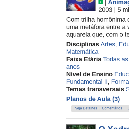
|
Anima
2003
| 5 m
Com trilha homônima de
uma metáfora entre a 
aquarela que, com o t
Disciplinas
Artes
,
Edu
Matemática
Faixa Etária
Todas as
anos
Nível de Ensino
Educa
Fundamental II
,
Forma
Temas transversais
Planos de Aula (3)
Veja Detalhes
|
Comentários
|