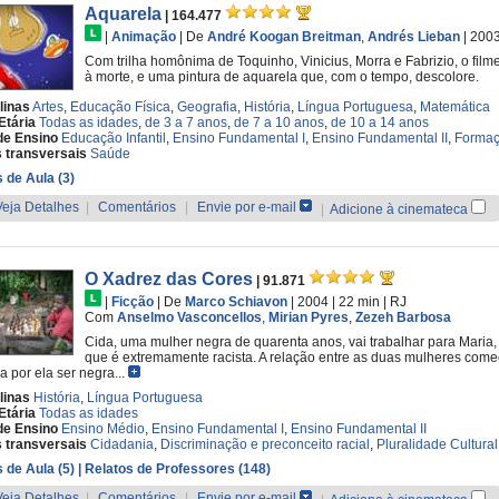
Aquarela
| 164.477
|
Animação
|
De
André Koogan Breitman
,
Andrés Lieban
| 200
Com trilha homônima de Toquinho, Vinicius, Morra e Fabrizio, o film
à morte, e uma pintura de aquarela que, com o tempo, descolore.
linas
Artes
,
Educação Física
,
Geografia
,
História
,
Língua Portuguesa
,
Matemática
Etária
Todas as idades
,
de 3 a 7 anos
,
de 7 a 10 anos
,
de 10 a 14 anos
de Ensino
Educação Infantil
,
Ensino Fundamental I
,
Ensino Fundamental II
,
Formaç
 transversais
Saúde
 de Aula (3)
Veja Detalhes
|
Comentários
|
Envie por e-mail
|
Adicione à cinemateca
O Xadrez das Cores
| 91.871
|
Ficção
|
De
Marco Schiavon
| 2004
| 22 min
|
RJ
Com
Anselmo Vasconcellos
,
Mirian Pyres
,
Zezeh Barbosa
Cida, uma mulher negra de quarenta anos, vai trabalhar para Maria, 
que é extremamente racista. A relação entre as duas mulheres com
a por ela ser negra...
linas
História
,
Língua Portuguesa
Etária
Todas as idades
de Ensino
Ensino Médio
,
Ensino Fundamental I
,
Ensino Fundamental II
 transversais
Cidadania
,
Discriminação e preconceito racial
,
Pluralidade Cultural
 de Aula (5)
| Relatos de Professores (148)
Veja Detalhes
|
Comentários
|
Envie por e-mail