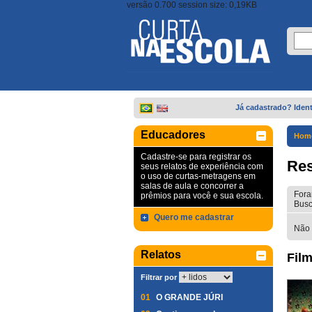
versão 0.700 session size: 0,19KB
Já cadastrado? Ident
Educadores
Hom
Cadastre-se para registrar os
Res
seus relatos de experiência com
o uso de curtas-metragens em
salas de aula e concorrer a
Fora
prêmios para você e sua escola.
Busc
Quero me cadastrar
Não 
Relatos
Film
Filtrar por
01
O GRANDE JÚRI