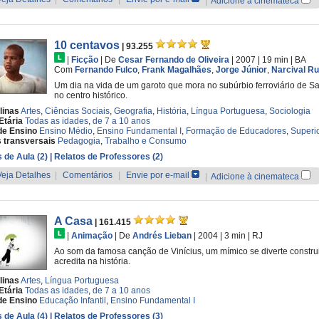
|
Adicione à cinemateca
10 centavos
| 93.255
|
Ficção
|
De
Cesar Fernando de Oliveira
| 2007
| 19 min
|
BA
Com
Fernando Fulco
,
Frank Magalhães
,
Jorge Júnior
,
Narcival R
Um dia na vida de um garoto que mora no subúrbio ferroviário de S
no centro histórico.
linas
Artes
,
Ciências Sociais
,
Geografia
,
História
,
Língua Portuguesa
,
Sociologia
Etária
Todas as idades
,
de 7 a 10 anos
de Ensino
Ensino Médio
,
Ensino Fundamental I
,
Formação de Educadores
,
Superi
 transversais
Pedagogia
,
Trabalho e Consumo
 de Aula (2)
| Relatos de Professores (2)
Veja Detalhes
|
Comentários
|
Envie por e-mail
|
Adicione à cinemateca
A Casa
| 161.415
|
Animação
|
De
Andrés Lieban
| 2004
| 3 min
|
RJ
Ao som da famosa canção de Vinícius, um mímico se diverte constru
acredita na história.
linas
Artes
,
Língua Portuguesa
Etária
Todas as idades
,
de 7 a 10 anos
de Ensino
Educação Infantil
,
Ensino Fundamental I
 de Aula (4)
| Relatos de Professores (3)