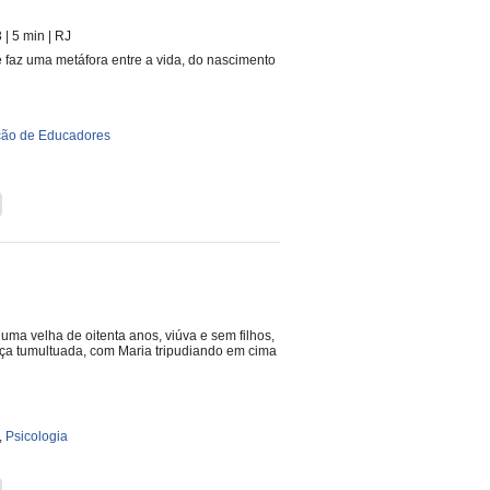
3
| 5 min
|
RJ
e faz uma metáfora entre a vida, do nascimento
ão de Educadores
uma velha de oitenta anos, viúva e sem filhos,
eça tumultuada, com Maria tripudiando em cima
,
Psicologia