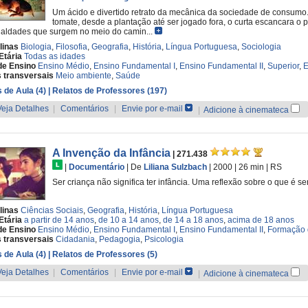
Um ácido e divertido retrato da mecânica da sociedade de consumo
tomate, desde a plantação até ser jogado fora, o curta escancara o
aldades que surgem no meio do camin...
linas
Biologia
,
Filosofia
,
Geografia
,
História
,
Língua Portuguesa
,
Sociologia
Etária
Todas as idades
de Ensino
Ensino Médio
,
Ensino Fundamental I
,
Ensino Fundamental II
,
Superior
,
E
 transversais
Meio ambiente
,
Saúde
 de Aula (4)
| Relatos de Professores (197)
Veja Detalhes
|
Comentários
|
Envie por e-mail
|
Adicione à cinemateca
A Invenção da Infância
| 271.438
|
Documentário
|
De
Liliana Sulzbach
| 2000
| 26 min
|
RS
Ser criança não significa ter infância. Uma reflexão sobre o que é
linas
Ciências Sociais
,
Geografia
,
História
,
Língua Portuguesa
Etária
a partir de 14 anos
,
de 10 a 14 anos
,
de 14 a 18 anos
,
acima de 18 anos
de Ensino
Ensino Médio
,
Ensino Fundamental I
,
Ensino Fundamental II
,
Formação 
 transversais
Cidadania
,
Pedagogia
,
Psicologia
 de Aula (4)
| Relatos de Professores (5)
Veja Detalhes
|
Comentários
|
Envie por e-mail
|
Adicione à cinemateca