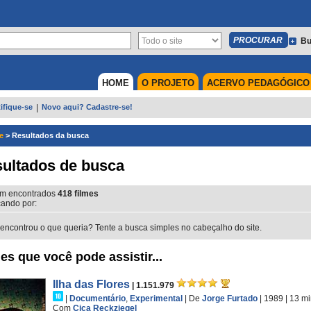
Bu
HOME
O PROJETO
ACERVO PEDAGÓGICO
ifique-se
|
Novo aqui? Cadastre-se!
e
>
Resultados da busca
ultados de busca
m encontrados
418
filmes
ando por:
encontrou o que queria? Tente a busca simples no cabeçalho do site.
es que você pode assistir...
Ilha das Flores
| 1.151.979
|
Documentário
,
Experimental
|
De
Jorge Furtado
| 1989
| 13 m
Com
Ciça Reckziegel