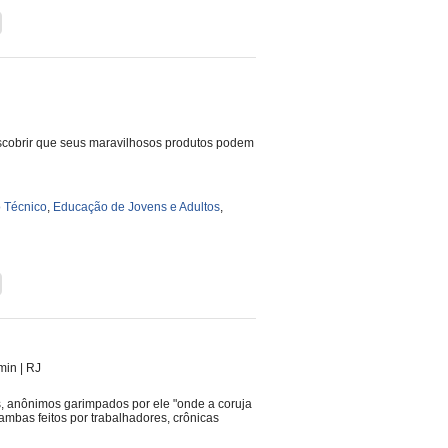
descobrir que seus maravilhosos produtos podem
 Técnico
,
Educação de Jovens e Adultos
,
 min
|
RJ
s, anônimos garimpados por ele "onde a coruja
mbas feitos por trabalhadores, crônicas