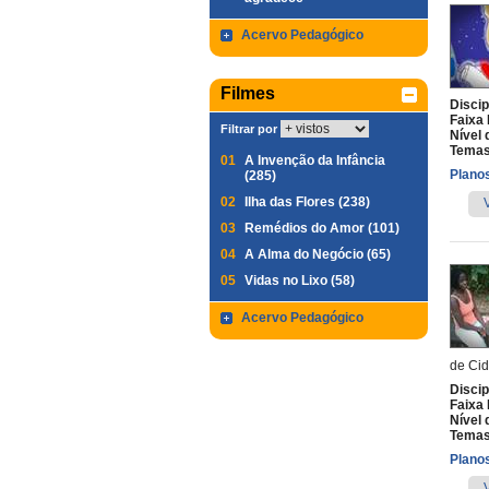
Acervo Pedagógico
Filmes
Discip
Faixa 
Filtrar por
Nível 
Temas
01
A Invenção da Infância
Planos
(285)
02
Ilha das Flores (238)
03
Remédios do Amor (101)
04
A Alma do Negócio (65)
05
Vidas no Lixo (58)
Acervo Pedagógico
de Cid
Discip
Faixa 
Nível 
Temas
Planos