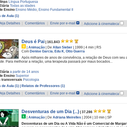
linas
Língua Portuguesa
Etária
Todas as idades
de Ensino
Ensino Médio
,
Ensino Fundamental II
 de Aula (1)
Veja Detalhes
|
Comentários
|
Envie por e-mail
|
Adicione à cinemateca
Deus é Pai
| 161.843
|
Animação
|
De
Allan Sieber
| 1999
| 4 min
|
RS
Com
Denise Garcia
,
Edu K
,
Otto Guerra
Após milhares de anos de convivência, a relação de Deus com seu am
te. Para melhorar a relação, uma terapeuta passará por maus bocados...
Etária
a partir de 14 anos
de Ensino
Superior
 transversais
Psicologia
 de Aula (1)
| Relatos de Professores (1)
Veja Detalhes
|
Comentários
|
Envie por e-mail
|
Adicione à cinemateca
Desventuras de um Dia (...)
| 37.286
|
Animação
|
De
Adriana Meirelles
| 2004
| 10 min
|
SP
Desventuras de um Dia ou A Vida Não é um Comercial de Margar