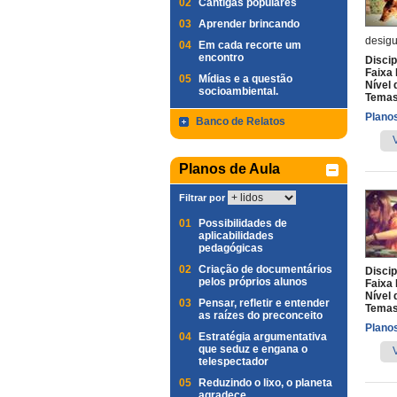
02
Cantigas populares
03
Aprender brincando
desigu
04
Em cada recorte um
encontro
Discip
Faixa 
05
Mídias e a questão
Nível 
socioambiental.
Temas
Planos
Banco de Relatos
Planos de Aula
Filtrar por
01
Possibilidades de
aplicabilidades
pedagógicas
02
Criação de documentários
Discip
pelos próprios alunos
Faixa 
Nível 
03
Pensar, refletir e entender
Temas
as raízes do preconceito
Planos
04
Estratégia argumentativa
que seduz e engana o
telespectador
05
Reduzindo o lixo, o planeta
agradece