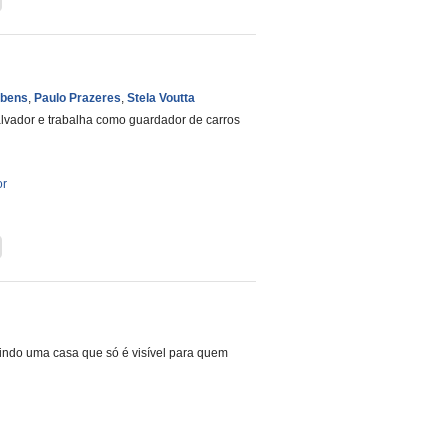
ubens
,
Paulo Prazeres
,
Stela Voutta
alvador e trabalha como guardador de carros
or
indo uma casa que só é visível para quem