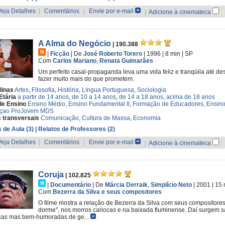
Veja Detalhes
|
Comentários
|
Envie por e-mail
|
Adicione à cinemateca
A Alma do Negócio
| 190.388
|
Ficção
|
De
José Roberto Torero
| 1996
| 8 min
|
SP
Com
Carlos Mariano
,
Renata Guimarães
Um perfeito casal-propaganda leva uma vida feliz e tranqüila até 
fazer muito mais do que prometem.
linas
Artes
,
Filosofia
,
História
,
Língua Portuguesa
,
Sociologia
Etária
a partir de 14 anos
,
de 10 a 14 anos
,
de 14 a 18 anos
,
acima de 18 anos
de Ensino
Ensino Médio
,
Ensino Fundamental II
,
Formação de Educadores
,
Ensino
çao ProJovem MDS
 transversais
Comunicação
,
Cultura de Massa
,
Economia
 de Aula (3)
| Relatos de Professores (2)
Veja Detalhes
|
Comentários
|
Envie por e-mail
|
Adicione à cinemateca
Coruja
| 102.825
|
Documentário
|
De
Márcia Derraik
,
Simplício Neto
| 2001
| 15
Com
Bezerra da Silva e seus compositores
O filme mostra a relação de Bezerra da Silva com seus compositore
dorme", nos morros cariocas e na baixada fluminense. Daí surgem sa
cas mas bem-humoradas de ge...