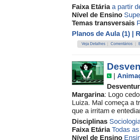
Faixa Etária
a partir 
Nível de Ensino
Supe
Temas transversais
P
Planos de Aula (1)
| 
Veja Detalhes
|
Comentários
|
Desvent
|
Anima
Desventur
Margarina
: Logo ced
Luiza. Mal começa a tr
que a irritam e entedi
Disciplinas
Sociologi
Faixa Etária
Todas as
Nível de Ensino
Ensi