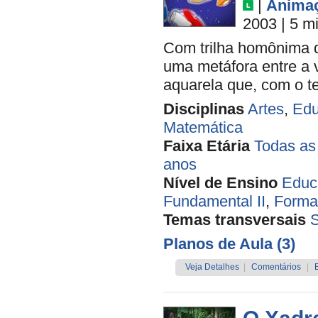
|
Anima
2003
| 5 m
Com trilha homônima de
uma metáfora entre a 
aquarela que, com o t
Disciplinas
Artes
,
Edu
Matemática
Faixa Etária
Todas as
anos
Nível de Ensino
Educa
Fundamental II
,
Forma
Temas transversais
Planos de Aula (3)
Veja Detalhes
|
Comentários
|