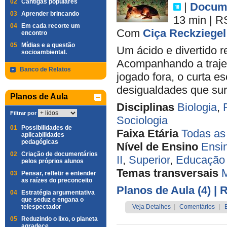
02
Cantigas populares
|
Docume
03
Aprender brincando
13 min
|
R
04
Em cada recorte um
Com
Ciça Reckziegel
encontro
05
Mídias e a questão
Um ácido e divertido 
socioambiental.
Acompanhando a trajet
Banco de Relatos
jogado fora, o curta e
desigualdades que sur
Planos de Aula
Disciplinas
Biologia
,
Filtrar por
Sociologia
01
Possibilidades de
Faixa Etária
Todas as
aplicabilidades
pedagógicas
Nível de Ensino
Ensi
02
Criação de documentários
II
,
Superior
,
Educação 
pelos próprios alunos
Temas transversais
M
03
Pensar, refletir e entender
as raízes do preconceito
Planos de Aula (4)
| 
04
Estratégia argumentativa
que seduz e engana o
telespectador
Veja Detalhes
|
Comentários
|
05
Reduzindo o lixo, o planeta
agradece