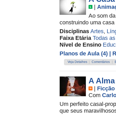
|
Anima
Ao som da 
construindo uma casa q
Disciplinas
Artes
,
Lín
Faixa Etária
Todas as
Nível de Ensino
Educa
Planos de Aula (4)
| 
Veja Detalhes
|
Comentários
|
A Alma
|
Ficção
Com
Carl
Um perfeito casal-prop
que seus maravilhoso