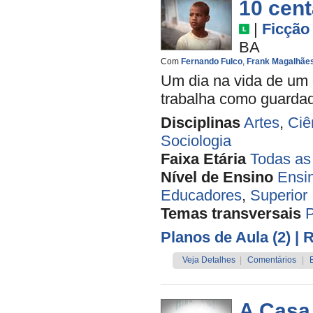
10 cen
|
Ficção
BA
Com
Fernando Fulco
,
Frank Magalhãe
Um dia na vida de um 
trabalha como guardado
Disciplinas
Artes
,
Ciê
Sociologia
Faixa Etária
Todas as
Nível de Ensino
Ensi
Educadores
,
Superior
Temas transversais
Planos de Aula (2)
| 
Veja Detalhes
|
Comentários
|
A Casa