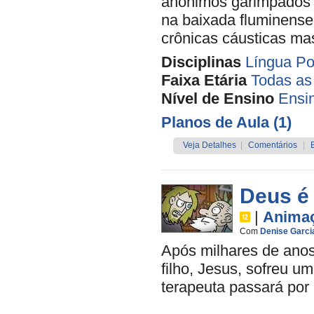
anônimos garimpados p
na baixada fluminense
crônicas cáusticas ma
Disciplinas
Língua Po
Faixa Etária
Todas as
Nível de Ensino
Ensi
Planos de Aula (1)
Veja Detalhes
|
Comentários
|
Deus é
|
Anima
Com
Denise Garci
Após milhares de ano
filho, Jesus, sofreu u
terapeuta passará por