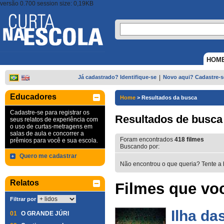
versão 0.700 session size: 0,19KB
HOM
Já cadastrado? Identifique-se
|
Novo aqui? Cadastre-s
Educadores
Home
>
Resultados da busca
Cadastre-se para registrar os
Resultados de busca
seus relatos de experiência com
o uso de curtas-metragens em
salas de aula e concorrer a
Foram encontrados
418
filmes
prêmios para você e sua escola.
Buscando por:
Quero me cadastrar
Não encontrou o que queria? Tente a 
Relatos
Filmes que voc
Filtrar por
Ilha da
01
O GRANDE JÚRI