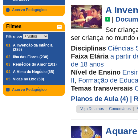
A Inven
Acervo Pedagógico
|
Docume
Filmes
Ser criança
ser criança no mundo
Filtrar por
01
A Invenção da Infância
Disciplinas
Ciências 
(285)
Faixa Etária
a partir 
02
Ilha das Flores (238)
de 18 anos
03
Remédios do Amor (101)
Nível de Ensino
Ensi
04
A Alma do Negócio (65)
II
,
Formação de Educa
05
Vidas no Lixo (58)
Temas transversais
C
Acervo Pedagógico
Planos de Aula (4)
| 
Veja Detalhes
|
Comentários
|
Aquare