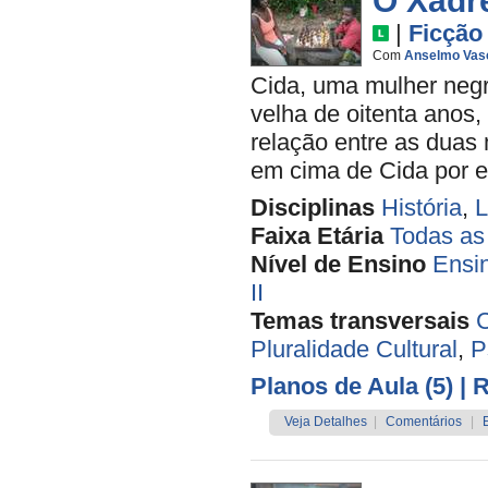
O Xadr
|
Ficção
Com
Anselmo Vas
Cida, uma mulher negr
velha de oitenta anos,
relação entre as duas
em cima de Cida por el
Disciplinas
História
,
L
Faixa Etária
Todas as
Nível de Ensino
Ensi
II
Temas transversais
C
Pluralidade Cultural
,
P
Planos de Aula (5)
| 
Veja Detalhes
|
Comentários
|