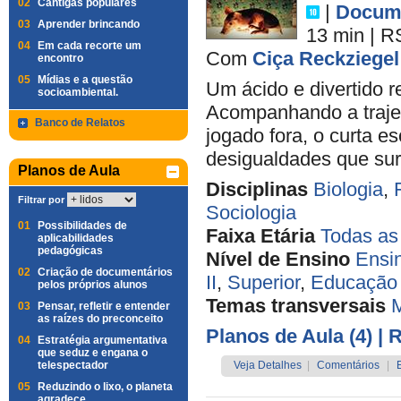
02
Cantigas populares
|
Docume
03
Aprender brincando
13 min
|
R
04
Em cada recorte um
Com
Ciça Reckziegel
encontro
05
Mídias e a questão
Um ácido e divertido 
socioambiental.
Acompanhando a trajet
Banco de Relatos
jogado fora, o curta e
desigualdades que sur
Planos de Aula
Disciplinas
Biologia
,
Filtrar por
Sociologia
01
Possibilidades de
Faixa Etária
Todas as
aplicabilidades
pedagógicas
Nível de Ensino
Ensi
02
Criação de documentários
II
,
Superior
,
Educação 
pelos próprios alunos
Temas transversais
M
03
Pensar, refletir e entender
as raízes do preconceito
Planos de Aula (4)
| 
04
Estratégia argumentativa
que seduz e engana o
telespectador
Veja Detalhes
|
Comentários
|
05
Reduzindo o lixo, o planeta
agradece