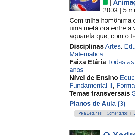
|
Anima
2003
| 5 m
Com trilha homônima de
uma metáfora entre a 
aquarela que, com o t
Disciplinas
Artes
,
Edu
Matemática
Faixa Etária
Todas as
anos
Nível de Ensino
Educa
Fundamental II
,
Forma
Temas transversais
Planos de Aula (3)
Veja Detalhes
|
Comentários
|