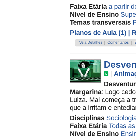
Faixa Etária
a partir 
Nível de Ensino
Supe
Temas transversais
P
Planos de Aula (1)
| 
Veja Detalhes
|
Comentários
|
Desvent
|
Anima
Desventur
Margarina
: Logo ced
Luiza. Mal começa a tr
que a irritam e entedi
Disciplinas
Sociologi
Faixa Etária
Todas as
Nível de Ensino
Ensi