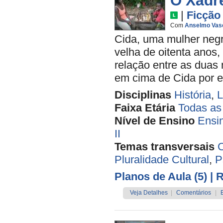
O Xadr
|
Ficção
Com
Anselmo Vas
Cida, uma mulher negr
velha de oitenta anos,
relação entre as duas
em cima de Cida por el
Disciplinas
História
,
L
Faixa Etária
Todas as
Nível de Ensino
Ensi
II
Temas transversais
C
Pluralidade Cultural
,
P
Planos de Aula (5)
| 
Veja Detalhes
|
Comentários
|