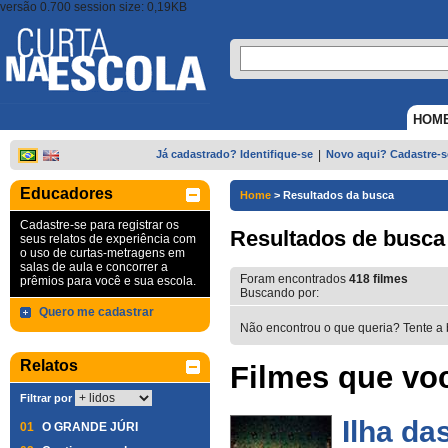
versão 0.700 session size: 0,19KB
HOM
Já cadastrado? Identifique-se
|
Novo aqui? Cadastre-s
Educadores
Home
>
Resultados da busca
Cadastre-se para registrar os
Resultados de busca
seus relatos de experiência com
o uso de curtas-metragens em
salas de aula e concorrer a
Foram encontrados
418
filmes
prêmios para você e sua escola.
Buscando por:
Quero me cadastrar
Não encontrou o que queria? Tente a 
Relatos
Filmes que voc
Filtrar por
Ilha da
01
O GRANDE JÚRI