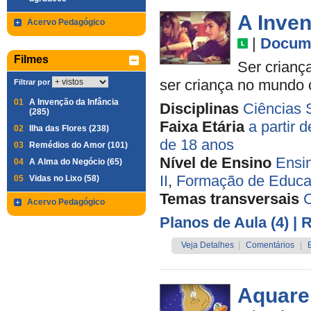
A Inven
Acervo Pedagógico
|
Docume
Filmes
Ser criança
ser criança no mundo
Filtrar por
01
A Invenção da Infância
Disciplinas
Ciências 
(285)
Faixa Etária
a partir 
02
Ilha das Flores (238)
de 18 anos
03
Remédios do Amor (101)
Nível de Ensino
Ensi
04
A Alma do Negócio (65)
II
,
Formação de Educa
05
Vidas no Lixo (58)
Temas transversais
C
Acervo Pedagógico
Planos de Aula (4)
| 
Veja Detalhes
|
Comentários
|
Aquare