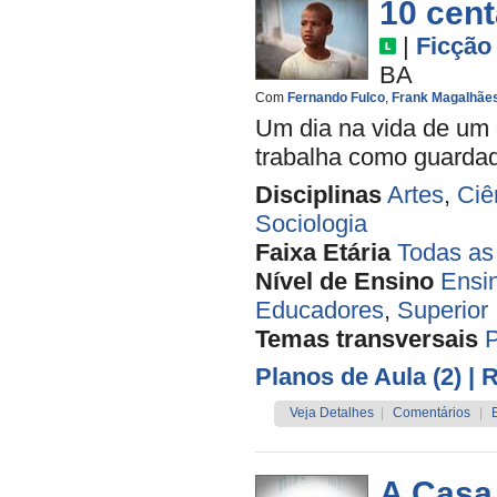
10 cen
|
Ficção
BA
Com
Fernando Fulco
,
Frank Magalhãe
Um dia na vida de um 
trabalha como guardado
Disciplinas
Artes
,
Ciê
Sociologia
Faixa Etária
Todas as
Nível de Ensino
Ensi
Educadores
,
Superior
Temas transversais
Planos de Aula (2)
| 
Veja Detalhes
|
Comentários
|
A Casa