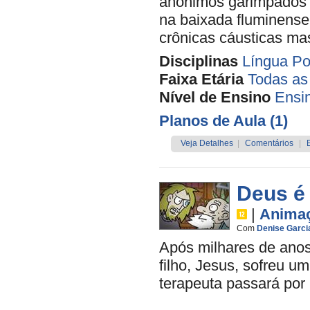
anônimos garimpados p
na baixada fluminense
crônicas cáusticas ma
Disciplinas
Língua Po
Faixa Etária
Todas as
Nível de Ensino
Ensi
Planos de Aula (1)
Veja Detalhes
|
Comentários
|
Deus é
|
Anima
Com
Denise Garci
Após milhares de ano
filho, Jesus, sofreu u
terapeuta passará por