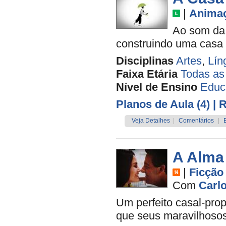
|
Anima
Ao som da 
construindo uma casa q
Disciplinas
Artes
,
Lín
Faixa Etária
Todas as
Nível de Ensino
Educa
Planos de Aula (4)
| 
Veja Detalhes
|
Comentários
|
A Alma
|
Ficção
Com
Carl
Um perfeito casal-prop
que seus maravilhoso