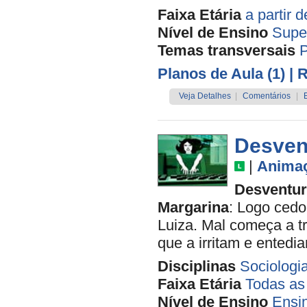
Faixa Etária
a partir 
Nível de Ensino
Supe
Temas transversais
P
Planos de Aula (1)
| 
Veja Detalhes
|
Comentários
|
Desvent
|
Anima
Desventur
Margarina
: Logo ced
Luiza. Mal começa a tr
que a irritam e entedi
Disciplinas
Sociologi
Faixa Etária
Todas as
Nível de Ensino
Ensi