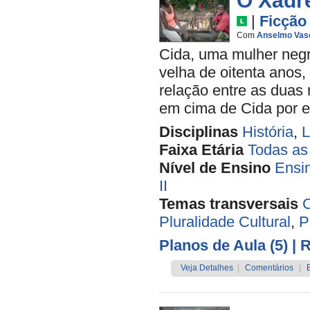
O Xadr
|
Ficção
Com
Anselmo Vas
Cida, uma mulher negr
velha de oitenta anos,
relação entre as duas
em cima de Cida por el
Disciplinas
História
,
L
Faixa Etária
Todas as
Nível de Ensino
Ensi
II
Temas transversais
C
Pluralidade Cultural
,
P
Planos de Aula (5)
| 
Veja Detalhes
|
Comentários
|