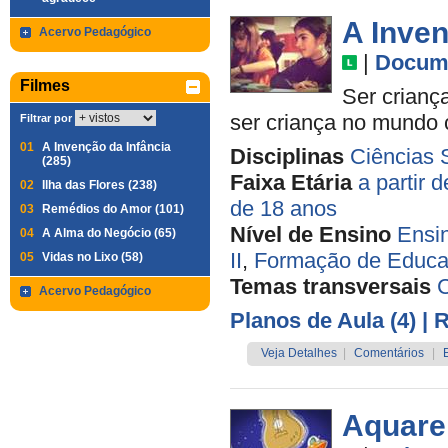
A Inven
Acervo Pedagógico
|
Docume
Filmes
Ser criança
ser criança no mundo
Filtrar por
01
A Invenção da Infância
Disciplinas
Ciências 
(285)
Faixa Etária
a partir 
02
Ilha das Flores (238)
de 18 anos
03
Remédios do Amor (101)
Nível de Ensino
Ensi
04
A Alma do Negócio (65)
II
,
Formação de Educa
05
Vidas no Lixo (58)
Temas transversais
C
Acervo Pedagógico
Planos de Aula (4)
| 
Veja Detalhes
|
Comentários
|
Aquare