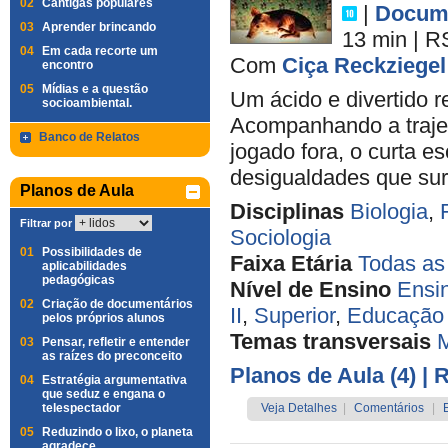
02
Cantigas populares
|
Docume
03
Aprender brincando
13 min
|
R
04
Em cada recorte um
Com
Ciça Reckziegel
encontro
05
Mídias e a questão
Um ácido e divertido 
socioambiental.
Acompanhando a trajet
Banco de Relatos
jogado fora, o curta e
desigualdades que sur
Planos de Aula
Disciplinas
Biologia
,
Filtrar por
Sociologia
01
Possibilidades de
Faixa Etária
Todas as
aplicabilidades
pedagógicas
Nível de Ensino
Ensi
02
Criação de documentários
II
,
Superior
,
Educação 
pelos próprios alunos
Temas transversais
M
03
Pensar, refletir e entender
as raízes do preconceito
Planos de Aula (4)
| 
04
Estratégia argumentativa
que seduz e engana o
telespectador
Veja Detalhes
|
Comentários
|
05
Reduzindo o lixo, o planeta
agradece