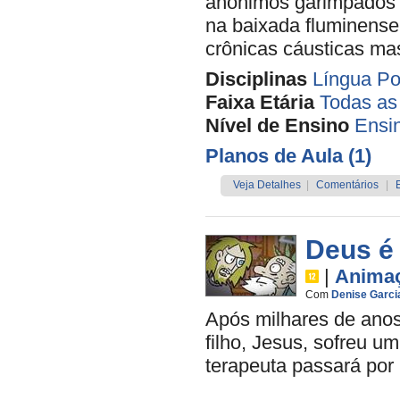
anônimos garimpados p
na baixada fluminense
crônicas cáusticas ma
Disciplinas
Língua Po
Faixa Etária
Todas as
Nível de Ensino
Ensi
Planos de Aula (1)
Veja Detalhes
|
Comentários
|
Deus é
|
Anima
Com
Denise Garci
Após milhares de ano
filho, Jesus, sofreu u
terapeuta passará por