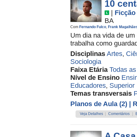
10 cen
|
Ficção
BA
Com
Fernando Fulco
,
Frank Magalhãe
Um dia na vida de um 
trabalha como guardado
Disciplinas
Artes
,
Ciê
Sociologia
Faixa Etária
Todas as
Nível de Ensino
Ensi
Educadores
,
Superior
Temas transversais
Planos de Aula (2)
| 
Veja Detalhes
|
Comentários
|
A Casa