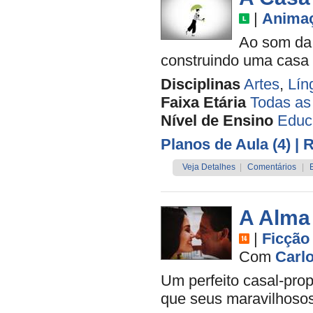
|
Anima
Ao som da 
construindo uma casa q
Disciplinas
Artes
,
Lín
Faixa Etária
Todas as
Nível de Ensino
Educa
Planos de Aula (4)
| 
Veja Detalhes
|
Comentários
|
A Alma
|
Ficção
Com
Carl
Um perfeito casal-prop
que seus maravilhoso