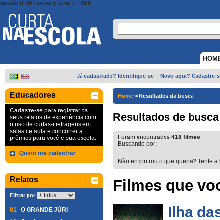
versão 0.700 session size: 0,19KB
HOM
Já cadastrado? Identifique-se
|
Novo aqui? Cadastre-s
Educadores
Home
>
Resultados da busca
Cadastre-se para registrar os
Resultados de busca
seus relatos de experiência com
o uso de curtas-metragens em
salas de aula e concorrer a
Foram encontrados
418
filmes
prêmios para você e sua escola.
Buscando por:
Quero me cadastrar
Não encontrou o que queria? Tente a 
Relatos
Filmes que voc
Filtrar por
Ilha da
01
O GRANDE JÚRI