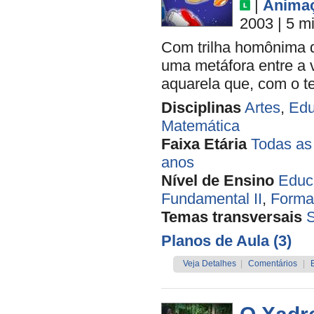
|
Anima
2003
| 5 m
Com trilha homônima de
uma metáfora entre a 
aquarela que, com o t
Disciplinas
Artes
,
Edu
Matemática
Faixa Etária
Todas as
anos
Nível de Ensino
Educa
Fundamental II
,
Forma
Temas transversais
Planos de Aula (3)
Veja Detalhes
|
Comentários
|