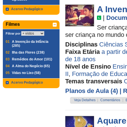
A Inven
Acervo Pedagógico
|
Docume
Filmes
Ser criança
ser criança no mundo
Filtrar por
01
A Invenção da Infância
Disciplinas
Ciências 
(285)
Faixa Etária
a partir 
02
Ilha das Flores (238)
de 18 anos
03
Remédios do Amor (101)
Nível de Ensino
Ensi
04
A Alma do Negócio (65)
II
,
Formação de Educa
05
Vidas no Lixo (58)
Temas transversais
C
Acervo Pedagógico
Planos de Aula (4)
| 
Veja Detalhes
|
Comentários
|
Aquare