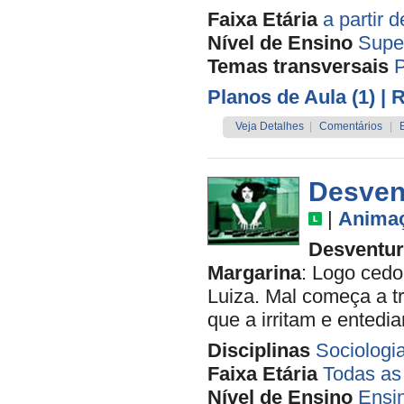
Faixa Etária
a partir 
Nível de Ensino
Supe
Temas transversais
P
Planos de Aula (1)
| 
Veja Detalhes
|
Comentários
|
Desvent
|
Anima
Desventur
Margarina
: Logo ced
Luiza. Mal começa a tr
que a irritam e entedi
Disciplinas
Sociologi
Faixa Etária
Todas as
Nível de Ensino
Ensi