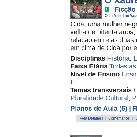
O Xadr
|
Ficção
Com
Anselmo Vas
Cida, uma mulher negr
velha de oitenta anos,
relação entre as duas
em cima de Cida por el
Disciplinas
História
,
L
Faixa Etária
Todas as
Nível de Ensino
Ensi
II
Temas transversais
C
Pluralidade Cultural
,
P
Planos de Aula (5)
| 
Veja Detalhes
|
Comentários
|