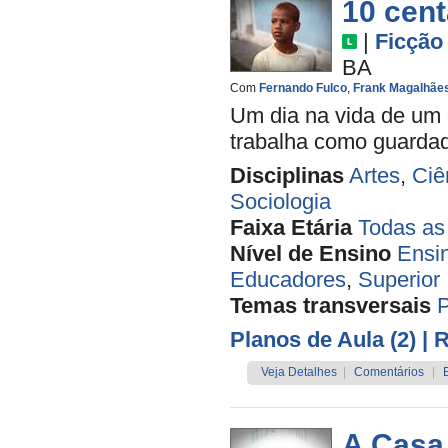
10 cen
|
Ficção
BA
Com
Fernando Fulco
,
Frank Magalhãe
Um dia na vida de um 
trabalha como guardado
Disciplinas
Artes
,
Ciê
Sociologia
Faixa Etária
Todas as
Nível de Ensino
Ensi
Educadores
,
Superior
Temas transversais
Planos de Aula (2)
| 
Veja Detalhes
|
Comentários
|
A Casa