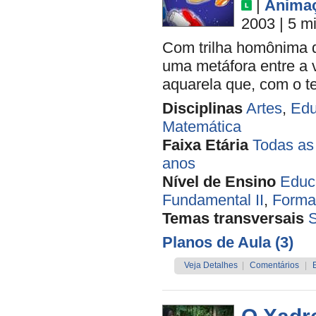
|
Anima
2003
| 5 m
Com trilha homônima de
uma metáfora entre a 
aquarela que, com o t
Disciplinas
Artes
,
Edu
Matemática
Faixa Etária
Todas as
anos
Nível de Ensino
Educa
Fundamental II
,
Forma
Temas transversais
Planos de Aula (3)
Veja Detalhes
|
Comentários
|