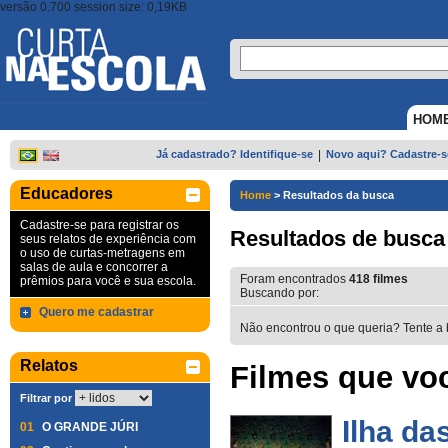
versão 0.700 session size: 0,19KB
HOM
Já cadastrado? Identifique-se
|
Novo aqui? Cadastre-s
Educadores
Home
>
Resultados da busca
Cadastre-se para registrar os
Resultados de busca
seus relatos de experiência com
o uso de curtas-metragens em
salas de aula e concorrer a
Foram encontrados
418
filmes
prêmios para você e sua escola.
Buscando por:
Quero me cadastrar
Não encontrou o que queria? Tente a 
Relatos
Filmes que voc
Filtrar por
Ilha da
01
O GRANDE JÚRI