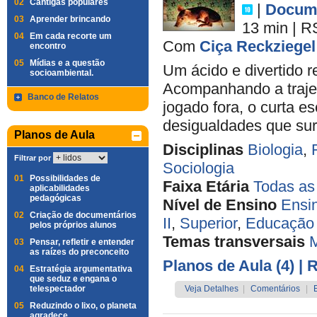
02
Cantigas populares
|
Docume
03
Aprender brincando
13 min
|
R
04
Em cada recorte um
Com
Ciça Reckziegel
encontro
05
Mídias e a questão
Um ácido e divertido 
socioambiental.
Acompanhando a trajet
Banco de Relatos
jogado fora, o curta e
desigualdades que sur
Planos de Aula
Disciplinas
Biologia
,
Filtrar por
Sociologia
01
Possibilidades de
Faixa Etária
Todas as
aplicabilidades
pedagógicas
Nível de Ensino
Ensi
02
Criação de documentários
II
,
Superior
,
Educação 
pelos próprios alunos
Temas transversais
M
03
Pensar, refletir e entender
as raízes do preconceito
Planos de Aula (4)
| 
04
Estratégia argumentativa
que seduz e engana o
telespectador
Veja Detalhes
|
Comentários
|
05
Reduzindo o lixo, o planeta
agradece