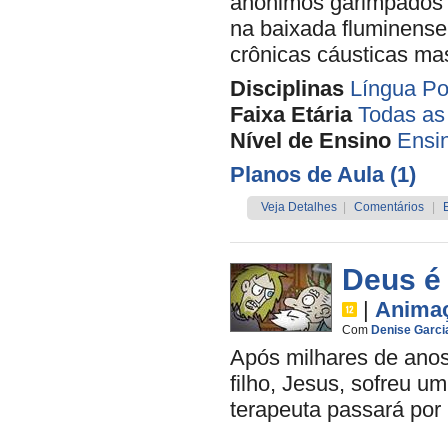
anônimos garimpados p
na baixada fluminense
crônicas cáusticas ma
Disciplinas
Língua Po
Faixa Etária
Todas as
Nível de Ensino
Ensi
Planos de Aula (1)
Veja Detalhes
|
Comentários
|
Deus é
|
Anima
Com
Denise Garci
Após milhares de ano
filho, Jesus, sofreu u
terapeuta passará por