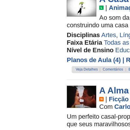
|
Anima
Ao som da 
construindo uma casa q
Disciplinas
Artes
,
Lín
Faixa Etária
Todas as
Nível de Ensino
Educa
Planos de Aula (4)
| 
Veja Detalhes
|
Comentários
|
A Alma
|
Ficção
Com
Carl
Um perfeito casal-prop
que seus maravilhoso