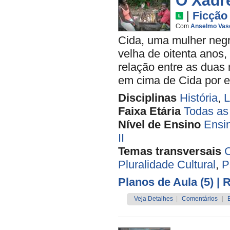
O Xadr
|
Ficção
Com
Anselmo Vas
Cida, uma mulher negr
velha de oitenta anos,
relação entre as duas
em cima de Cida por el
Disciplinas
História
,
L
Faixa Etária
Todas as
Nível de Ensino
Ensi
II
Temas transversais
C
Pluralidade Cultural
,
P
Planos de Aula (5)
| 
Veja Detalhes
|
Comentários
|