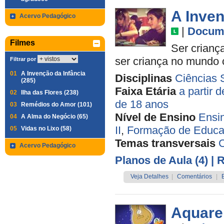
A Inven
Acervo Pedagógico
|
Docume
Filmes
Ser criança
ser criança no mundo
Filtrar por
01
A Invenção da Infância
Disciplinas
Ciências 
(285)
Faixa Etária
a partir 
02
Ilha das Flores (238)
de 18 anos
03
Remédios do Amor (101)
Nível de Ensino
Ensi
04
A Alma do Negócio (65)
II
,
Formação de Educa
05
Vidas no Lixo (58)
Temas transversais
C
Acervo Pedagógico
Planos de Aula (4)
| 
Veja Detalhes
|
Comentários
|
Aquare