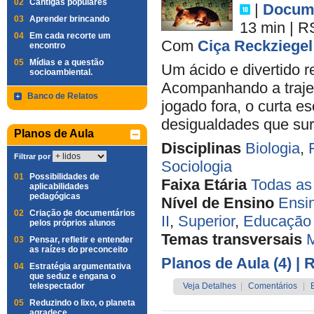
02
Cantigas populares
|
Docume
03
Aprender brincando
13 min
|
R
04
Em cada recorte um
Com
Ciça Reckziegel
encontro
05
Mídias e a questão
Um ácido e divertido 
socioambiental.
Acompanhando a trajet
Banco de Relatos
jogado fora, o curta e
desigualdades que sur
Planos de Aula
Disciplinas
Biologia
,
Filtrar por
Sociologia
01
Possibilidades de
Faixa Etária
Todas as
aplicabilidades
pedagógicas
Nível de Ensino
Ensi
02
Criação de documentários
II
,
Superior
,
Educação 
pelos próprios alunos
Temas transversais
M
03
Pensar, refletir e entender
as raízes do preconceito
Planos de Aula (4)
| 
04
Estratégia argumentativa
que seduz e engana o
telespectador
Veja Detalhes
|
Comentários
|
05
Reduzindo o lixo, o planeta
agradece