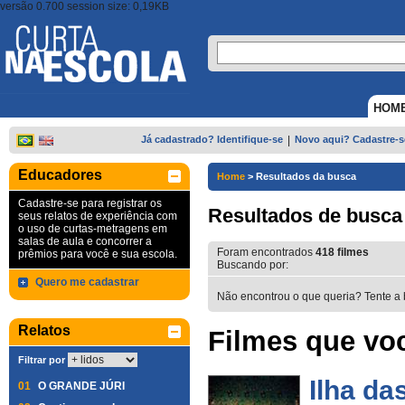
versão 0.700 session size: 0,19KB
HOM
Já cadastrado? Identifique-se
|
Novo aqui? Cadastre-s
Educadores
Home
>
Resultados da busca
Cadastre-se para registrar os
Resultados de busca
seus relatos de experiência com
o uso de curtas-metragens em
salas de aula e concorrer a
Foram encontrados
418
filmes
prêmios para você e sua escola.
Buscando por:
Quero me cadastrar
Não encontrou o que queria? Tente a 
Relatos
Filmes que voc
Filtrar por
Ilha da
01
O GRANDE JÚRI