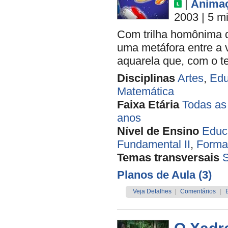
|
Anima
2003
| 5 m
Com trilha homônima de
uma metáfora entre a 
aquarela que, com o t
Disciplinas
Artes
,
Edu
Matemática
Faixa Etária
Todas as
anos
Nível de Ensino
Educa
Fundamental II
,
Forma
Temas transversais
Planos de Aula (3)
Veja Detalhes
|
Comentários
|