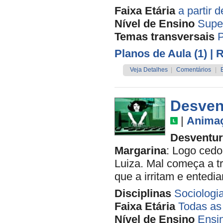
Faixa Etária
a partir 
Nível de Ensino
Supe
Temas transversais
P
Planos de Aula (1)
| 
Veja Detalhes
|
Comentários
|
Desvent
|
Anima
Desventur
Margarina
: Logo ced
Luiza. Mal começa a tr
que a irritam e entedi
Disciplinas
Sociologi
Faixa Etária
Todas as
Nível de Ensino
Ensi