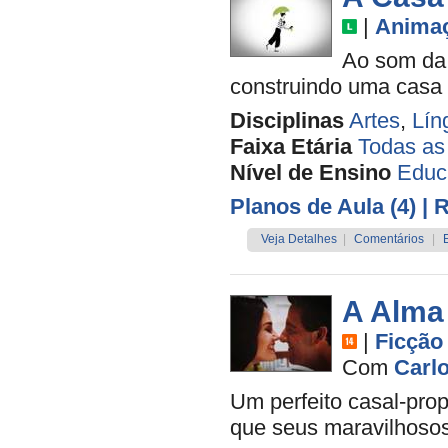
|
Anima
Ao som da 
construindo uma casa q
Disciplinas
Artes
,
Lín
Faixa Etária
Todas as
Nível de Ensino
Educa
Planos de Aula (4)
| 
Veja Detalhes
|
Comentários
|
A Alma
|
Ficção
Com
Carl
Um perfeito casal-prop
que seus maravilhoso