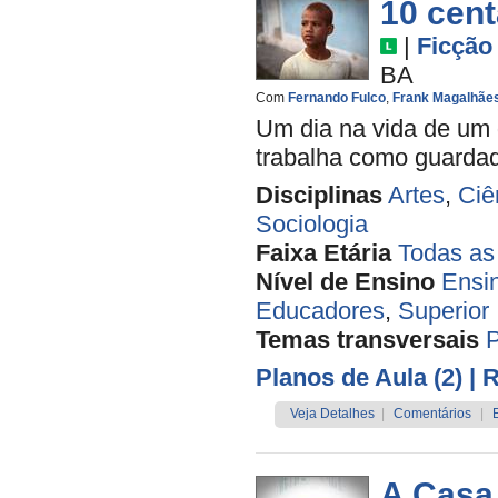
10 cen
|
Ficção
BA
Com
Fernando Fulco
,
Frank Magalhãe
Um dia na vida de um 
trabalha como guardado
Disciplinas
Artes
,
Ciê
Sociologia
Faixa Etária
Todas as
Nível de Ensino
Ensi
Educadores
,
Superior
Temas transversais
Planos de Aula (2)
| 
Veja Detalhes
|
Comentários
|
A Casa