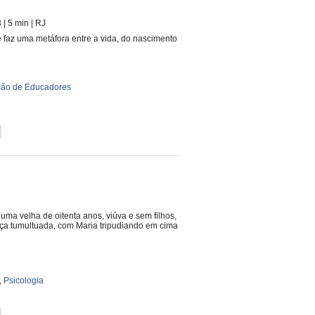
3
| 5 min
|
RJ
e faz uma metáfora entre a vida, do nascimento
ão de Educadores
uma velha de oitenta anos, viúva e sem filhos,
eça tumultuada, com Maria tripudiando em cima
,
Psicologia