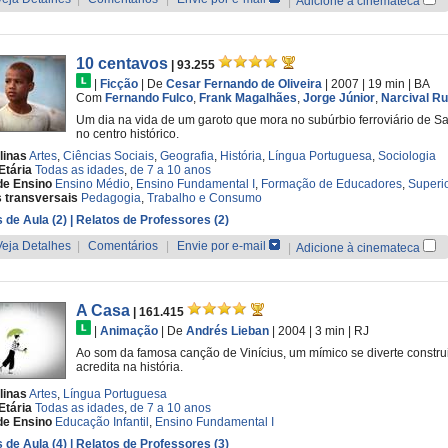
|
Adicione à cinemateca
10 centavos
| 93.255
|
Ficção
|
De
Cesar Fernando de Oliveira
| 2007
| 19 min
|
BA
Com
Fernando Fulco
,
Frank Magalhães
,
Jorge Júnior
,
Narcival R
Um dia na vida de um garoto que mora no subúrbio ferroviário de S
no centro histórico.
linas
Artes
,
Ciências Sociais
,
Geografia
,
História
,
Língua Portuguesa
,
Sociologia
Etária
Todas as idades
,
de 7 a 10 anos
de Ensino
Ensino Médio
,
Ensino Fundamental I
,
Formação de Educadores
,
Superi
 transversais
Pedagogia
,
Trabalho e Consumo
 de Aula (2)
| Relatos de Professores (2)
Veja Detalhes
|
Comentários
|
Envie por e-mail
|
Adicione à cinemateca
A Casa
| 161.415
|
Animação
|
De
Andrés Lieban
| 2004
| 3 min
|
RJ
Ao som da famosa canção de Vinícius, um mímico se diverte constru
acredita na história.
linas
Artes
,
Língua Portuguesa
Etária
Todas as idades
,
de 7 a 10 anos
de Ensino
Educação Infantil
,
Ensino Fundamental I
 de Aula (4)
| Relatos de Professores (3)