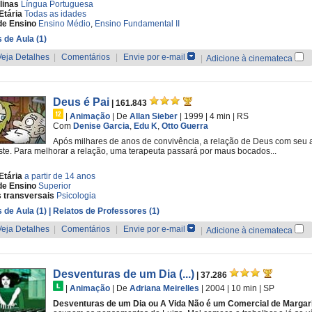
linas
Língua Portuguesa
Etária
Todas as idades
de Ensino
Ensino Médio
,
Ensino Fundamental II
 de Aula (1)
Veja Detalhes
|
Comentários
|
Envie por e-mail
|
Adicione à cinemateca
Deus é Pai
| 161.843
|
Animação
|
De
Allan Sieber
| 1999
| 4 min
|
RS
Com
Denise Garcia
,
Edu K
,
Otto Guerra
Após milhares de anos de convivência, a relação de Deus com seu am
te. Para melhorar a relação, uma terapeuta passará por maus bocados...
Etária
a partir de 14 anos
de Ensino
Superior
 transversais
Psicologia
 de Aula (1)
| Relatos de Professores (1)
Veja Detalhes
|
Comentários
|
Envie por e-mail
|
Adicione à cinemateca
Desventuras de um Dia (...)
| 37.286
|
Animação
|
De
Adriana Meirelles
| 2004
| 10 min
|
SP
Desventuras de um Dia ou A Vida Não é um Comercial de Margar