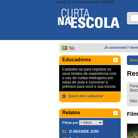
versão 0.700 session size: 0,19KB
Já cadastrado? Ident
Educadores
Hom
Cadastre-se para registrar os
Res
seus relatos de experiência com
o uso de curtas-metragens em
salas de aula e concorrer a
Fora
prêmios para você e sua escola.
Busc
Quero me cadastrar
Não 
Relatos
Film
Filtrar por
01
O GRANDE JÚRI