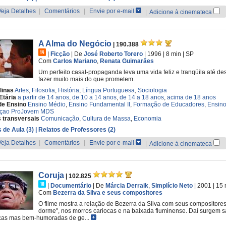
Veja Detalhes
|
Comentários
|
Envie por e-mail
|
Adicione à cinemateca
A Alma do Negócio
| 190.388
|
Ficção
|
De
José Roberto Torero
| 1996
| 8 min
|
SP
Com
Carlos Mariano
,
Renata Guimarães
Um perfeito casal-propaganda leva uma vida feliz e tranqüila até 
fazer muito mais do que prometem.
linas
Artes
,
Filosofia
,
História
,
Língua Portuguesa
,
Sociologia
Etária
a partir de 14 anos
,
de 10 a 14 anos
,
de 14 a 18 anos
,
acima de 18 anos
de Ensino
Ensino Médio
,
Ensino Fundamental II
,
Formação de Educadores
,
Ensino
çao ProJovem MDS
 transversais
Comunicação
,
Cultura de Massa
,
Economia
 de Aula (3)
| Relatos de Professores (2)
Veja Detalhes
|
Comentários
|
Envie por e-mail
|
Adicione à cinemateca
Coruja
| 102.825
|
Documentário
|
De
Márcia Derraik
,
Simplício Neto
| 2001
| 15
Com
Bezerra da Silva e seus compositores
O filme mostra a relação de Bezerra da Silva com seus compositore
dorme", nos morros cariocas e na baixada fluminense. Daí surgem sa
cas mas bem-humoradas de ge...