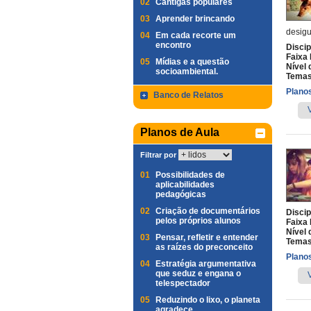
02
Cantigas populares
03
Aprender brincando
desigu
04
Em cada recorte um
encontro
Discip
Faixa 
05
Mídias e a questão
Nível 
socioambiental.
Temas
Planos
Banco de Relatos
Planos de Aula
Filtrar por
01
Possibilidades de
aplicabilidades
pedagógicas
02
Criação de documentários
Discip
pelos próprios alunos
Faixa 
Nível 
03
Pensar, refletir e entender
Temas
as raízes do preconceito
Planos
04
Estratégia argumentativa
que seduz e engana o
telespectador
05
Reduzindo o lixo, o planeta
agradece