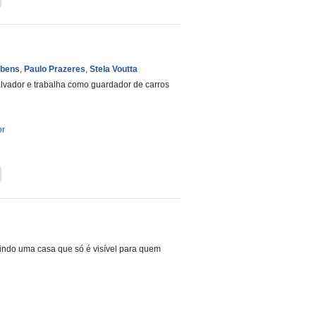
ubens
,
Paulo Prazeres
,
Stela Voutta
alvador e trabalha como guardador de carros
or
indo uma casa que só é visível para quem