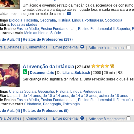
Um ácido e divertido retrato da mecânica da sociedade de consumo
tomate, desde a plantação até ser jogado fora, o curta escancara o
aldades que surgem no meio do camin...
linas
Biologia
,
Filosofia
,
Geografia
,
História
,
Língua Portuguesa
,
Sociologia
Etária
Todas as idades
de Ensino
Ensino Médio
,
Ensino Fundamental I
,
Ensino Fundamental II
,
Superior
,
E
 transversais
Meio ambiente
,
Saúde
 de Aula (4)
| Relatos de Professores (197)
Veja Detalhes
|
Comentários
|
Envie por e-mail
|
Adicione à cinemateca
A Invenção da Infância
| 271.438
|
Documentário
|
De
Liliana Sulzbach
| 2000
| 26 min
|
RS
Ser criança não significa ter infância. Uma reflexão sobre o que é
linas
Ciências Sociais
,
Geografia
,
História
,
Língua Portuguesa
Etária
a partir de 14 anos
,
de 10 a 14 anos
,
de 14 a 18 anos
,
acima de 18 anos
de Ensino
Ensino Médio
,
Ensino Fundamental I
,
Ensino Fundamental II
,
Formação 
 transversais
Cidadania
,
Pedagogia
,
Psicologia
 de Aula (4)
| Relatos de Professores (5)
Veja Detalhes
|
Comentários
|
Envie por e-mail
|
Adicione à cinemateca