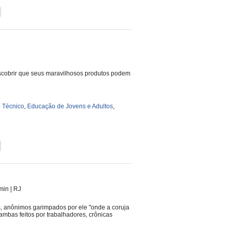
descobrir que seus maravilhosos produtos podem
 Técnico
,
Educação de Jovens e Adultos
,
 min
|
RJ
s, anônimos garimpados por ele "onde a coruja
mbas feitos por trabalhadores, crônicas