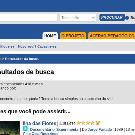
Bu
HOME
O PROJETO
ACERVO PEDAGÓGICO
ifique-se
|
Novo aqui? Cadastre-se!
e
>
Resultados da busca
ultados de busca
m encontrados
418
filmes
ando por:
encontrou o que queria? Tente a busca simples no cabeçalho do site.
es que você pode assistir...
Ilha das Flores
| 1.151.979
|
Documentário
,
Experimental
|
De
Jorge Furtado
| 1989
| 13 m
Com
Ciça Reckziegel