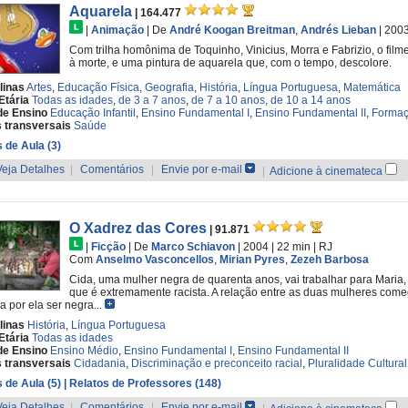
Aquarela
| 164.477
|
Animação
|
De
André Koogan Breitman
,
Andrés Lieban
| 200
Com trilha homônima de Toquinho, Vinicius, Morra e Fabrizio, o film
à morte, e uma pintura de aquarela que, com o tempo, descolore.
linas
Artes
,
Educação Física
,
Geografia
,
História
,
Língua Portuguesa
,
Matemática
Etária
Todas as idades
,
de 3 a 7 anos
,
de 7 a 10 anos
,
de 10 a 14 anos
de Ensino
Educação Infantil
,
Ensino Fundamental I
,
Ensino Fundamental II
,
Formaç
 transversais
Saúde
 de Aula (3)
Veja Detalhes
|
Comentários
|
Envie por e-mail
|
Adicione à cinemateca
O Xadrez das Cores
| 91.871
|
Ficção
|
De
Marco Schiavon
| 2004
| 22 min
|
RJ
Com
Anselmo Vasconcellos
,
Mirian Pyres
,
Zezeh Barbosa
Cida, uma mulher negra de quarenta anos, vai trabalhar para Maria, 
que é extremamente racista. A relação entre as duas mulheres com
a por ela ser negra...
linas
História
,
Língua Portuguesa
Etária
Todas as idades
de Ensino
Ensino Médio
,
Ensino Fundamental I
,
Ensino Fundamental II
 transversais
Cidadania
,
Discriminação e preconceito racial
,
Pluralidade Cultural
 de Aula (5)
| Relatos de Professores (148)
Veja Detalhes
|
Comentários
|
Envie por e-mail