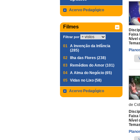
Acervo Pedagógico
Filmes
Discip
Faixa 
Filtrar por
Nível 
Temas
01
A Invenção da Infância
Planos
(285)
02
Ilha das Flores (238)
03
Remédios do Amor (101)
04
A Alma do Negócio (65)
05
Vidas no Lixo (58)
Acervo Pedagógico
de Cid
Discip
Faixa 
Nível 
Temas
Planos