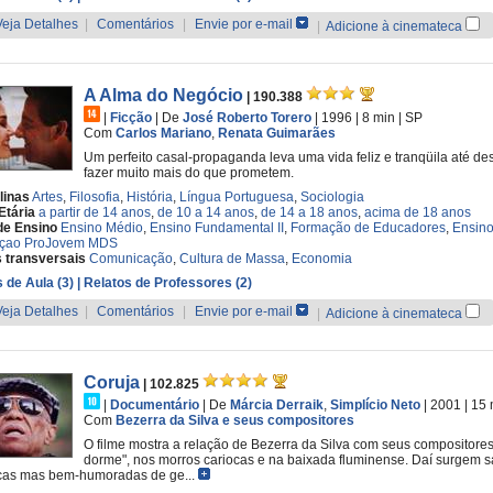
Veja Detalhes
|
Comentários
|
Envie por e-mail
|
Adicione à cinemateca
A Alma do Negócio
| 190.388
|
Ficção
|
De
José Roberto Torero
| 1996
| 8 min
|
SP
Com
Carlos Mariano
,
Renata Guimarães
Um perfeito casal-propaganda leva uma vida feliz e tranqüila até 
fazer muito mais do que prometem.
linas
Artes
,
Filosofia
,
História
,
Língua Portuguesa
,
Sociologia
Etária
a partir de 14 anos
,
de 10 a 14 anos
,
de 14 a 18 anos
,
acima de 18 anos
de Ensino
Ensino Médio
,
Ensino Fundamental II
,
Formação de Educadores
,
Ensino
çao ProJovem MDS
 transversais
Comunicação
,
Cultura de Massa
,
Economia
 de Aula (3)
| Relatos de Professores (2)
Veja Detalhes
|
Comentários
|
Envie por e-mail
|
Adicione à cinemateca
Coruja
| 102.825
|
Documentário
|
De
Márcia Derraik
,
Simplício Neto
| 2001
| 15
Com
Bezerra da Silva e seus compositores
O filme mostra a relação de Bezerra da Silva com seus compositore
dorme", nos morros cariocas e na baixada fluminense. Daí surgem sa
cas mas bem-humoradas de ge...