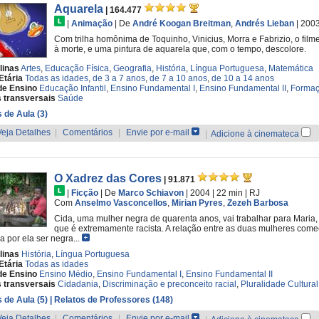
Aquarela
| 164.477
|
Animação
|
De
André Koogan Breitman
,
Andrés Lieban
| 200
Com trilha homônima de Toquinho, Vinicius, Morra e Fabrizio, o film
à morte, e uma pintura de aquarela que, com o tempo, descolore.
linas
Artes
,
Educação Física
,
Geografia
,
História
,
Língua Portuguesa
,
Matemática
Etária
Todas as idades
,
de 3 a 7 anos
,
de 7 a 10 anos
,
de 10 a 14 anos
de Ensino
Educação Infantil
,
Ensino Fundamental I
,
Ensino Fundamental II
,
Formaç
 transversais
Saúde
 de Aula (3)
Veja Detalhes
|
Comentários
|
Envie por e-mail
|
Adicione à cinemateca
O Xadrez das Cores
| 91.871
|
Ficção
|
De
Marco Schiavon
| 2004
| 22 min
|
RJ
Com
Anselmo Vasconcellos
,
Mirian Pyres
,
Zezeh Barbosa
Cida, uma mulher negra de quarenta anos, vai trabalhar para Maria, 
que é extremamente racista. A relação entre as duas mulheres com
a por ela ser negra...
linas
História
,
Língua Portuguesa
Etária
Todas as idades
de Ensino
Ensino Médio
,
Ensino Fundamental I
,
Ensino Fundamental II
 transversais
Cidadania
,
Discriminação e preconceito racial
,
Pluralidade Cultural
 de Aula (5)
| Relatos de Professores (148)
Veja Detalhes
|
Comentários
|
Envie por e-mail