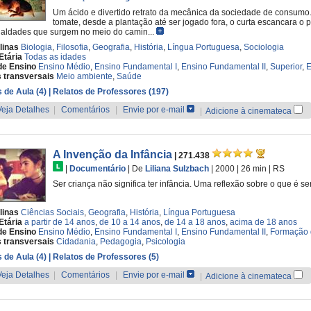
Um ácido e divertido retrato da mecânica da sociedade de consumo
tomate, desde a plantação até ser jogado fora, o curta escancara o
aldades que surgem no meio do camin...
linas
Biologia
,
Filosofia
,
Geografia
,
História
,
Língua Portuguesa
,
Sociologia
Etária
Todas as idades
de Ensino
Ensino Médio
,
Ensino Fundamental I
,
Ensino Fundamental II
,
Superior
,
E
 transversais
Meio ambiente
,
Saúde
 de Aula (4)
| Relatos de Professores (197)
Veja Detalhes
|
Comentários
|
Envie por e-mail
|
Adicione à cinemateca
A Invenção da Infância
| 271.438
|
Documentário
|
De
Liliana Sulzbach
| 2000
| 26 min
|
RS
Ser criança não significa ter infância. Uma reflexão sobre o que é
linas
Ciências Sociais
,
Geografia
,
História
,
Língua Portuguesa
Etária
a partir de 14 anos
,
de 10 a 14 anos
,
de 14 a 18 anos
,
acima de 18 anos
de Ensino
Ensino Médio
,
Ensino Fundamental I
,
Ensino Fundamental II
,
Formação 
 transversais
Cidadania
,
Pedagogia
,
Psicologia
 de Aula (4)
| Relatos de Professores (5)
Veja Detalhes
|
Comentários
|
Envie por e-mail
|
Adicione à cinemateca