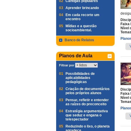
02
Cantigas populares
03
Aprender brincando
desigu
04
Em cada recorte um
encontro
Discip
Faixa 
05
Mídias e a questão
Nível 
socioambiental.
Temas
Planos
Banco de Relatos
Planos de Aula
Filtrar por
01
Possibilidades de
aplicabilidades
pedagógicas
02
Criação de documentários
Discip
pelos próprios alunos
Faixa 
Nível 
03
Pensar, refletir e entender
Temas
as raízes do preconceito
Planos
04
Estratégia argumentativa
que seduz e engana o
telespectador
05
Reduzindo o lixo, o planeta
agradece