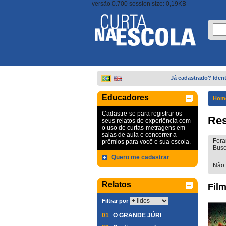
versão 0.700 session size: 0,19KB
Já cadastrado? Ident
Educadores
Hom
Cadastre-se para registrar os
Res
seus relatos de experiência com
o uso de curtas-metragens em
salas de aula e concorrer a
Fora
prêmios para você e sua escola.
Busc
Quero me cadastrar
Não 
Relatos
Film
Filtrar por
01
O GRANDE JÚRI