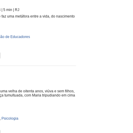
3
| 5 min
|
RJ
e faz uma metáfora entre a vida, do nascimento
ão de Educadores
uma velha de oitenta anos, viúva e sem filhos,
eça tumultuada, com Maria tripudiando em cima
,
Psicologia