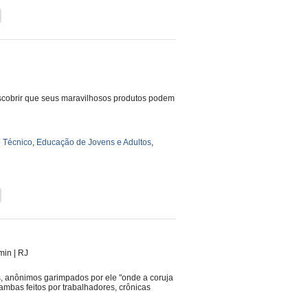
descobrir que seus maravilhosos produtos podem
 Técnico
,
Educação de Jovens e Adultos
,
 min
|
RJ
s, anônimos garimpados por ele "onde a coruja
mbas feitos por trabalhadores, crônicas