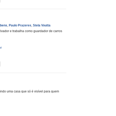
ubens
,
Paulo Prazeres
,
Stela Voutta
alvador e trabalha como guardador de carros
or
indo uma casa que só é visível para quem