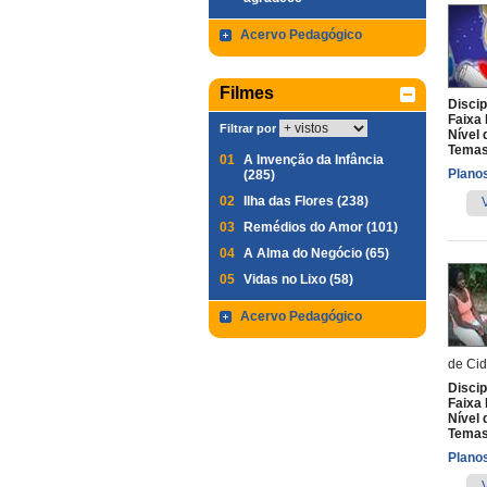
Acervo Pedagógico
Filmes
Discip
Faixa 
Filtrar por
Nível 
Temas
01
A Invenção da Infância
Planos
(285)
02
Ilha das Flores (238)
03
Remédios do Amor (101)
04
A Alma do Negócio (65)
05
Vidas no Lixo (58)
Acervo Pedagógico
de Cid
Discip
Faixa 
Nível 
Temas
Planos