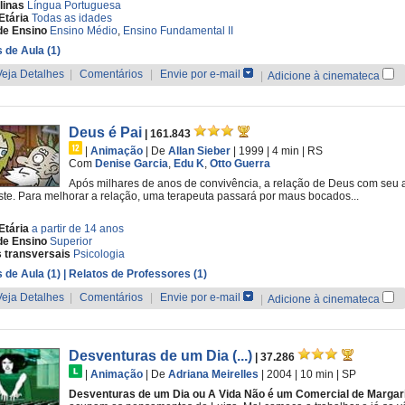
linas
Língua Portuguesa
Etária
Todas as idades
de Ensino
Ensino Médio
,
Ensino Fundamental II
 de Aula (1)
Veja Detalhes
|
Comentários
|
Envie por e-mail
|
Adicione à cinemateca
Deus é Pai
| 161.843
|
Animação
|
De
Allan Sieber
| 1999
| 4 min
|
RS
Com
Denise Garcia
,
Edu K
,
Otto Guerra
Após milhares de anos de convivência, a relação de Deus com seu am
te. Para melhorar a relação, uma terapeuta passará por maus bocados...
Etária
a partir de 14 anos
de Ensino
Superior
 transversais
Psicologia
 de Aula (1)
| Relatos de Professores (1)
Veja Detalhes
|
Comentários
|
Envie por e-mail
|
Adicione à cinemateca
Desventuras de um Dia (...)
| 37.286
|
Animação
|
De
Adriana Meirelles
| 2004
| 10 min
|
SP
Desventuras de um Dia ou A Vida Não é um Comercial de Margar