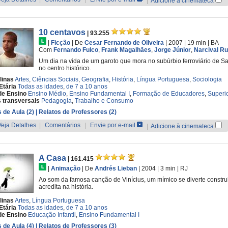
|
Adicione à cinemateca
10 centavos
| 93.255
|
Ficção
|
De
Cesar Fernando de Oliveira
| 2007
| 19 min
|
BA
Com
Fernando Fulco
,
Frank Magalhães
,
Jorge Júnior
,
Narcival R
Um dia na vida de um garoto que mora no subúrbio ferroviário de S
no centro histórico.
linas
Artes
,
Ciências Sociais
,
Geografia
,
História
,
Língua Portuguesa
,
Sociologia
Etária
Todas as idades
,
de 7 a 10 anos
de Ensino
Ensino Médio
,
Ensino Fundamental I
,
Formação de Educadores
,
Superi
 transversais
Pedagogia
,
Trabalho e Consumo
 de Aula (2)
| Relatos de Professores (2)
Veja Detalhes
|
Comentários
|
Envie por e-mail
|
Adicione à cinemateca
A Casa
| 161.415
|
Animação
|
De
Andrés Lieban
| 2004
| 3 min
|
RJ
Ao som da famosa canção de Vinícius, um mímico se diverte constru
acredita na história.
linas
Artes
,
Língua Portuguesa
Etária
Todas as idades
,
de 7 a 10 anos
de Ensino
Educação Infantil
,
Ensino Fundamental I
 de Aula (4)
| Relatos de Professores (3)