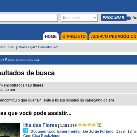
Bu
HOME
O PROJETO
ACERVO PEDAGÓGICO
ifique-se
|
Novo aqui? Cadastre-se!
e
>
Resultados da busca
ultados de busca
m encontrados
418
filmes
ando por:
encontrou o que queria? Tente a busca simples no cabeçalho do site.
es que você pode assistir...
Ilha das Flores
| 1.151.979
|
Documentário
,
Experimental
|
De
Jorge Furtado
| 1989
| 13 m
Com
Ciça Reckziegel