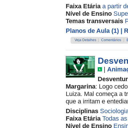
Faixa Etária
a partir 
Nível de Ensino
Supe
Temas transversais
P
Planos de Aula (1)
| 
Veja Detalhes
|
Comentários
|
Desvent
|
Anima
Desventur
Margarina
: Logo ced
Luiza. Mal começa a tr
que a irritam e entedi
Disciplinas
Sociologi
Faixa Etária
Todas as
Nível de Ensino
Ensi