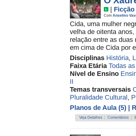
O Xadr
|
Ficção
Com
Anselmo Vas
Cida, uma mulher negr
velha de oitenta anos,
relação entre as duas
em cima de Cida por el
Disciplinas
História
,
L
Faixa Etária
Todas as
Nível de Ensino
Ensi
II
Temas transversais
C
Pluralidade Cultural
,
P
Planos de Aula (5)
| 
Veja Detalhes
|
Comentários
|