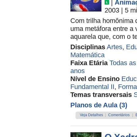
|
Anima
2003
| 5 m
Com trilha homônima de
uma metáfora entre a 
aquarela que, com o t
Disciplinas
Artes
,
Edu
Matemática
Faixa Etária
Todas as
anos
Nível de Ensino
Educa
Fundamental II
,
Forma
Temas transversais
Planos de Aula (3)
Veja Detalhes
|
Comentários
|