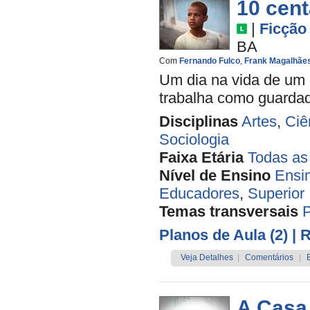
10 cen
|
Ficção
BA
Com
Fernando Fulco
,
Frank Magalhãe
Um dia na vida de um 
trabalha como guardado
Disciplinas
Artes
,
Ciê
Sociologia
Faixa Etária
Todas as
Nível de Ensino
Ensi
Educadores
,
Superior
Temas transversais
Planos de Aula (2)
| 
Veja Detalhes
|
Comentários
|
A Casa