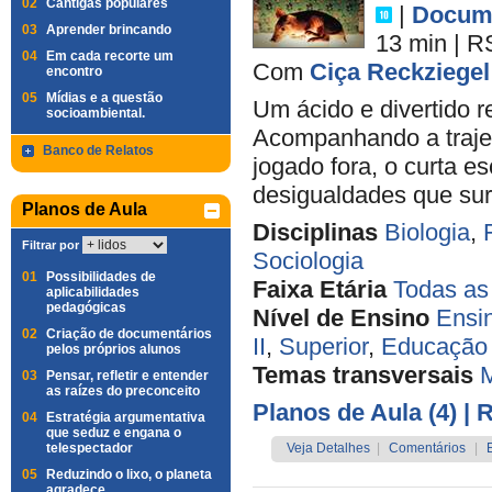
02
Cantigas populares
|
Docume
03
Aprender brincando
13 min
|
R
04
Em cada recorte um
Com
Ciça Reckziegel
encontro
05
Mídias e a questão
Um ácido e divertido 
socioambiental.
Acompanhando a trajet
Banco de Relatos
jogado fora, o curta e
desigualdades que sur
Planos de Aula
Disciplinas
Biologia
,
Filtrar por
Sociologia
01
Possibilidades de
Faixa Etária
Todas as
aplicabilidades
pedagógicas
Nível de Ensino
Ensi
02
Criação de documentários
II
,
Superior
,
Educação 
pelos próprios alunos
Temas transversais
M
03
Pensar, refletir e entender
as raízes do preconceito
Planos de Aula (4)
| 
04
Estratégia argumentativa
que seduz e engana o
telespectador
Veja Detalhes
|
Comentários
|
05
Reduzindo o lixo, o planeta
agradece