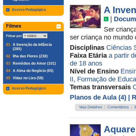
A Inven
Acervo Pedagógico
|
Docume
Filmes
Ser criança
ser criança no mundo
Filtrar por
01
A Invenção da Infância
Disciplinas
Ciências 
(285)
Faixa Etária
a partir 
02
Ilha das Flores (238)
de 18 anos
03
Remédios do Amor (101)
Nível de Ensino
Ensi
04
A Alma do Negócio (65)
II
,
Formação de Educa
05
Vidas no Lixo (58)
Temas transversais
C
Acervo Pedagógico
Planos de Aula (4)
| 
Veja Detalhes
|
Comentários
|
Aquare