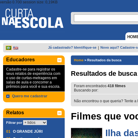
versão 0.700 session size: 0,19KB
HOM
Já cadastrado? Identifique-se
|
Novo aqui? Cadastre-s
Educadores
Home
>
Resultados da busca
Cadastre-se para registrar os
Resultados de busca
seus relatos de experiência com
o uso de curtas-metragens em
salas de aula e concorrer a
Foram encontrados
418
filmes
prêmios para você e sua escola.
Buscando por:
Quero me cadastrar
Não encontrou o que queria? Tente a 
Relatos
Filmes que voc
Filtrar por
Ilha da
01
O GRANDE JÚRI