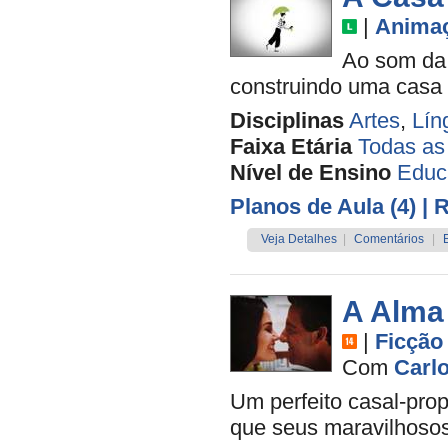
|
Anima
Ao som da 
construindo uma casa q
Disciplinas
Artes
,
Lín
Faixa Etária
Todas as
Nível de Ensino
Educa
Planos de Aula (4)
| 
Veja Detalhes
|
Comentários
|
A Alma
|
Ficção
Com
Carl
Um perfeito casal-prop
que seus maravilhoso