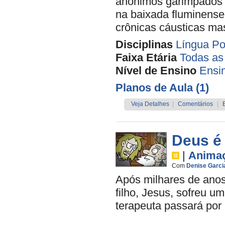
anônimos garimpados p
na baixada fluminense
crônicas cáusticas ma
Disciplinas
Língua Po
Faixa Etária
Todas as
Nível de Ensino
Ensi
Planos de Aula (1)
Veja Detalhes
|
Comentários
|
Deus é
|
Anima
Com
Denise Garci
Após milhares de ano
filho, Jesus, sofreu u
terapeuta passará por