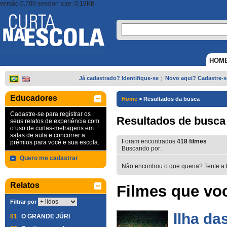
versão 0.700 session size: 0,19KB
HOM
Já cadastrado? Identifique-se
|
Novo aqui? Cadastre-s
Educadores
Home
>
Resultados da busca
Cadastre-se para registrar os
Resultados de busca
seus relatos de experiência com
o uso de curtas-metragens em
salas de aula e concorrer a
Foram encontrados
418
filmes
prêmios para você e sua escola.
Buscando por:
Quero me cadastrar
Não encontrou o que queria? Tente a 
Relatos
Filmes que voc
Filtrar por
Ilha da
01
O GRANDE JÚRI