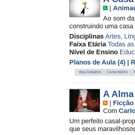
|
Anima
Ao som da 
construindo uma casa q
Disciplinas
Artes
,
Lín
Faixa Etária
Todas as
Nível de Ensino
Educa
Planos de Aula (4)
| 
Veja Detalhes
|
Comentários
|
A Alma
|
Ficção
Com
Carl
Um perfeito casal-prop
que seus maravilhoso