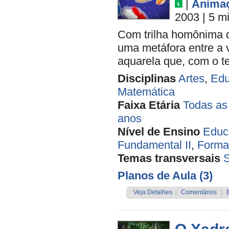
|
Anima
2003
| 5 m
Com trilha homônima de
uma metáfora entre a 
aquarela que, com o t
Disciplinas
Artes
,
Edu
Matemática
Faixa Etária
Todas as
anos
Nível de Ensino
Educa
Fundamental II
,
Forma
Temas transversais
Planos de Aula (3)
Veja Detalhes
|
Comentários
|