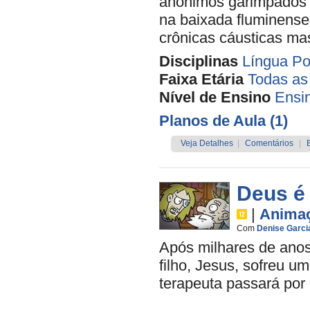
anônimos garimpados p
na baixada fluminense
crônicas cáusticas ma
Disciplinas
Língua Po
Faixa Etária
Todas as
Nível de Ensino
Ensi
Planos de Aula (1)
Veja Detalhes
|
Comentários
|
Deus é
|
Anima
Com
Denise Garci
Após milhares de ano
filho, Jesus, sofreu u
terapeuta passará por