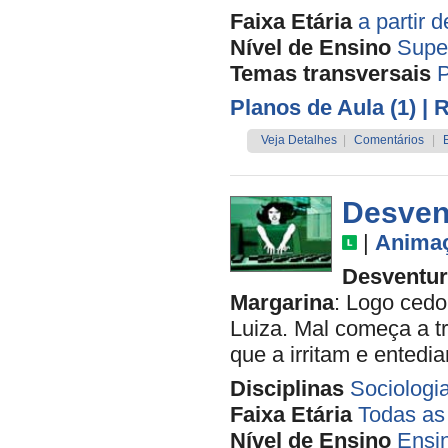
Faixa Etária
a partir 
Nível de Ensino
Supe
Temas transversais
P
Planos de Aula (1)
| 
Veja Detalhes
|
Comentários
|
Desvent
|
Anima
Desventur
Margarina
: Logo ced
Luiza. Mal começa a tr
que a irritam e entedi
Disciplinas
Sociologi
Faixa Etária
Todas as
Nível de Ensino
Ensi