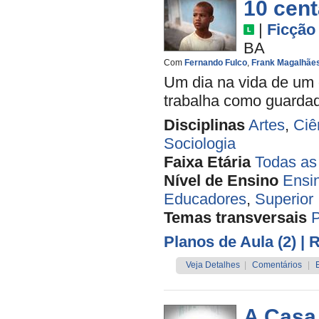
10 cen
|
Ficção
BA
Com
Fernando Fulco
,
Frank Magalhãe
Um dia na vida de um 
trabalha como guardado
Disciplinas
Artes
,
Ciê
Sociologia
Faixa Etária
Todas as
Nível de Ensino
Ensi
Educadores
,
Superior
Temas transversais
Planos de Aula (2)
| 
Veja Detalhes
|
Comentários
|
A Casa