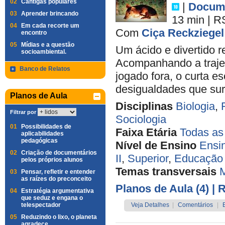
02
Cantigas populares
|
Docume
03
Aprender brincando
13 min
|
R
04
Em cada recorte um
Com
Ciça Reckziegel
encontro
05
Mídias e a questão
Um ácido e divertido 
socioambiental.
Acompanhando a trajet
Banco de Relatos
jogado fora, o curta e
desigualdades que sur
Planos de Aula
Disciplinas
Biologia
,
Filtrar por
Sociologia
01
Possibilidades de
Faixa Etária
Todas as
aplicabilidades
pedagógicas
Nível de Ensino
Ensi
02
Criação de documentários
II
,
Superior
,
Educação 
pelos próprios alunos
Temas transversais
M
03
Pensar, refletir e entender
as raízes do preconceito
Planos de Aula (4)
| 
04
Estratégia argumentativa
que seduz e engana o
telespectador
Veja Detalhes
|
Comentários
|
05
Reduzindo o lixo, o planeta
agradece