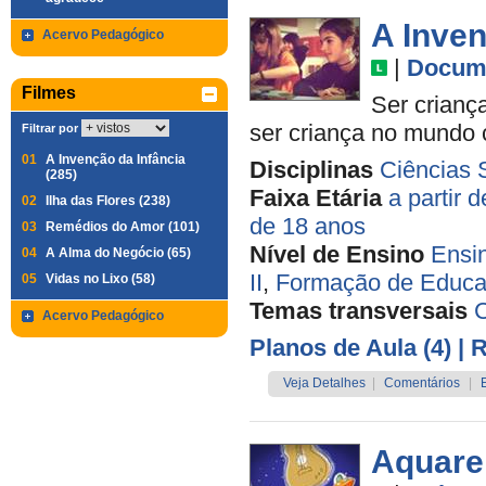
A Inven
Acervo Pedagógico
|
Docume
Filmes
Ser criança
ser criança no mundo
Filtrar por
01
A Invenção da Infância
Disciplinas
Ciências 
(285)
Faixa Etária
a partir 
02
Ilha das Flores (238)
de 18 anos
03
Remédios do Amor (101)
Nível de Ensino
Ensi
04
A Alma do Negócio (65)
II
,
Formação de Educa
05
Vidas no Lixo (58)
Temas transversais
C
Acervo Pedagógico
Planos de Aula (4)
| 
Veja Detalhes
|
Comentários
|
Aquare