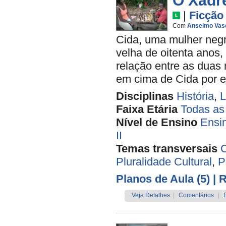
O Xadr
|
Ficção
Com
Anselmo Vas
Cida, uma mulher negr
velha de oitenta anos,
relação entre as duas
em cima de Cida por el
Disciplinas
História
,
L
Faixa Etária
Todas as
Nível de Ensino
Ensi
II
Temas transversais
C
Pluralidade Cultural
,
P
Planos de Aula (5)
| 
Veja Detalhes
|
Comentários
|