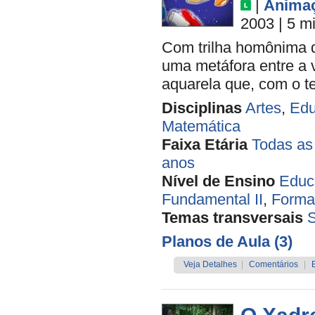
|
Anima
2003
| 5 m
Com trilha homônima de
uma metáfora entre a 
aquarela que, com o t
Disciplinas
Artes
,
Edu
Matemática
Faixa Etária
Todas as
anos
Nível de Ensino
Educa
Fundamental II
,
Forma
Temas transversais
Planos de Aula (3)
Veja Detalhes
|
Comentários
|