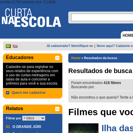
versão 0.700 session size: 0,19KB
HOM
Já cadastrado? Identifique-se
|
Novo aqui? Cadastre-s
Educadores
Home
>
Resultados da busca
Cadastre-se para registrar os
Resultados de busca
seus relatos de experiência com
o uso de curtas-metragens em
salas de aula e concorrer a
Foram encontrados
418
filmes
prêmios para você e sua escola.
Buscando por:
Quero me cadastrar
Não encontrou o que queria? Tente a 
Relatos
Filmes que voc
Filtrar por
Ilha da
01
O GRANDE JÚRI