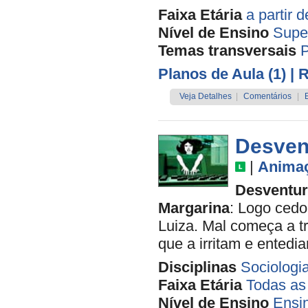
Faixa Etária
a partir 
Nível de Ensino
Supe
Temas transversais
P
Planos de Aula (1)
| 
Veja Detalhes
|
Comentários
|
Desvent
|
Anima
Desventur
Margarina
: Logo ced
Luiza. Mal começa a tr
que a irritam e entedi
Disciplinas
Sociologi
Faixa Etária
Todas as
Nível de Ensino
Ensi