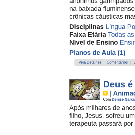
anônimos garimpados p
na baixada fluminense
crônicas cáusticas ma
Disciplinas
Língua Po
Faixa Etária
Todas as
Nível de Ensino
Ensi
Planos de Aula (1)
Veja Detalhes
|
Comentários
|
Deus é
|
Anima
Com
Denise Garci
Após milhares de ano
filho, Jesus, sofreu u
terapeuta passará por