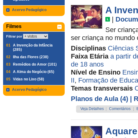
A Inven
Acervo Pedagógico
|
Docume
Filmes
Ser criança
ser criança no mundo
Filtrar por
01
A Invenção da Infância
Disciplinas
Ciências 
(285)
Faixa Etária
a partir 
02
Ilha das Flores (238)
de 18 anos
03
Remédios do Amor (101)
Nível de Ensino
Ensi
04
A Alma do Negócio (65)
II
,
Formação de Educa
05
Vidas no Lixo (58)
Temas transversais
C
Acervo Pedagógico
Planos de Aula (4)
| 
Veja Detalhes
|
Comentários
|
Aquare