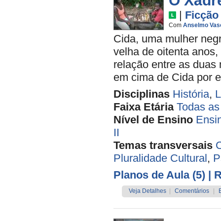
O Xadr
|
Ficção
Com
Anselmo Vas
Cida, uma mulher negr
velha de oitenta anos,
relação entre as duas
em cima de Cida por el
Disciplinas
História
,
L
Faixa Etária
Todas as
Nível de Ensino
Ensi
II
Temas transversais
C
Pluralidade Cultural
,
P
Planos de Aula (5)
| 
Veja Detalhes
|
Comentários
|