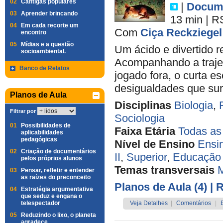
02
Cantigas populares
|
Docume
03
Aprender brincando
13 min
|
R
04
Em cada recorte um
Com
Ciça Reckziegel
encontro
05
Mídias e a questão
Um ácido e divertido 
socioambiental.
Acompanhando a trajet
Banco de Relatos
jogado fora, o curta e
desigualdades que sur
Planos de Aula
Disciplinas
Biologia
,
Filtrar por
Sociologia
01
Possibilidades de
Faixa Etária
Todas as
aplicabilidades
pedagógicas
Nível de Ensino
Ensi
02
Criação de documentários
II
,
Superior
,
Educação 
pelos próprios alunos
Temas transversais
M
03
Pensar, refletir e entender
as raízes do preconceito
Planos de Aula (4)
| 
04
Estratégia argumentativa
que seduz e engana o
telespectador
Veja Detalhes
|
Comentários
|
05
Reduzindo o lixo, o planeta
agradece