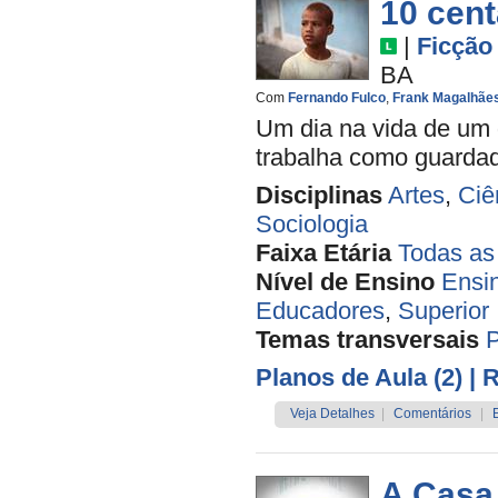
10 cen
|
Ficção
BA
Com
Fernando Fulco
,
Frank Magalhãe
Um dia na vida de um 
trabalha como guardado
Disciplinas
Artes
,
Ciê
Sociologia
Faixa Etária
Todas as
Nível de Ensino
Ensi
Educadores
,
Superior
Temas transversais
Planos de Aula (2)
| 
Veja Detalhes
|
Comentários
|
A Casa