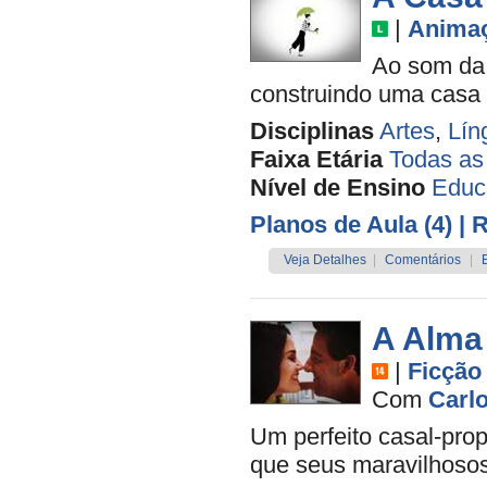
|
Anima
Ao som da 
construindo uma casa q
Disciplinas
Artes
,
Lín
Faixa Etária
Todas as
Nível de Ensino
Educa
Planos de Aula (4)
| 
Veja Detalhes
|
Comentários
|
A Alma
|
Ficção
Com
Carl
Um perfeito casal-prop
que seus maravilhoso